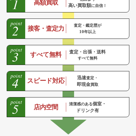
高額買取
高い買取額
に自信！
査定・鑑定歴が
接客・査定力
10
年以上
査定・出張・送料
すべて無料
すべて無料
迅速
査定・
スピード対応
即現金
買取
個室・
清潔感のある
店内空間
ドリンク有