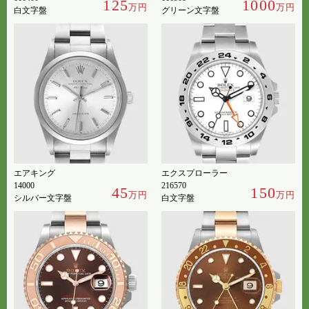
125
1000
万円
万円
白文字盤
グリーン文字盤
エアキング
エクスプローラー
14000
216570
45
150
万円
万円
シルバー文字盤
白文字盤