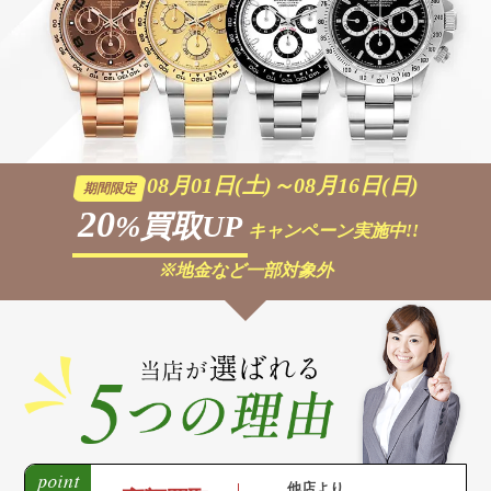
08月01日(土)～08月16日(日)
期間限定
20
%買取UP
キャンペーン実施中!!
※地金など一部対象外
他店より