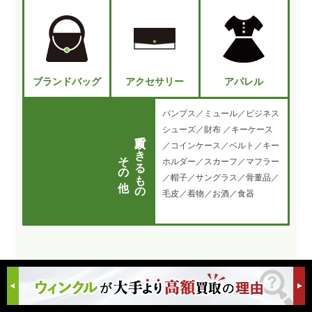
ブランドバッグ
アクセサリー
アパレル
パンプス／ミュール／ビジネス
シューズ／財布 ／キーケース
買取できるもの
／コインケース／ベルト／キー
その他
ホルダー／スカーフ／マフラー
／帽子／サングラス／骨董品／
毛皮／着物／お酒／食器
こんな
状
態
でも
「高価買取」致します!