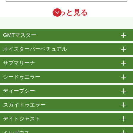
もっと見る
GMTマスター
開
オイスターパーペチュアル
開
サブマリーナ
開
シードゥエラー
開
ディープシー
開
スカイドゥエラー
開
デイトジャスト
開
ミルガウス