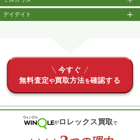
開
デイデイト
開
今すぐ
無料査定
買取方法
確認する
や
を
ロレックス買取
が
で