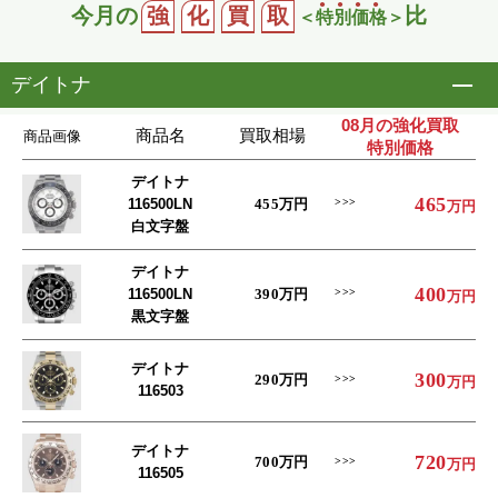
今月の
強
化
買
取
比
＜
特
別
価
格
＞
デイトナ
開
08月の強化買取
商品名
買取相場
商品画像
特別価格
デイトナ
465
116500LN
455
万円
万円
白文字盤
デイトナ
400
116500LN
390
万円
万円
黒文字盤
デイトナ
300
290
万円
万円
116503
デイトナ
720
700
万円
万円
116505