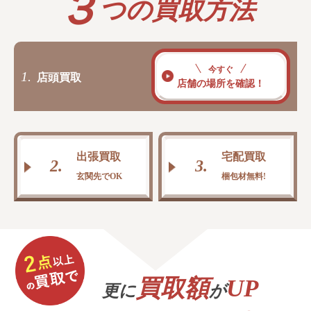
３
つの買取方法
今すぐ
1.
店頭買取
店舗の場所を確認！
出張買取
宅配買取
2.
3.
玄関先でOK
梱包材無料!
買取額
UP
更に
が