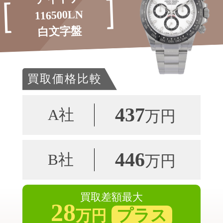
116500LN
白文字盤
買取価格比較
437
A社
万円
446
B社
万円
買取差額最大
28
プラス
万円