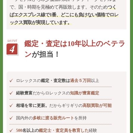
で、国・時期を見極めて再販致します。そのため
つく
ばエクスプレス線で1番、どこにも負けない価格でロレ
ックス買取が実現しています。
鑑定・査定は10年以上のベテラ
ン
が担当！
ロレックスの
鑑定・査定数は
過去５万回
以上
経験豊富
だからロレックスの
知識が豊富鑑定
相場を常に更新。
だからギリギリの
高額買取が可能
国内外の
多岐に渡る販売ルート
を所持
500
名以上の
鑑定士・査定員を教育した
経験