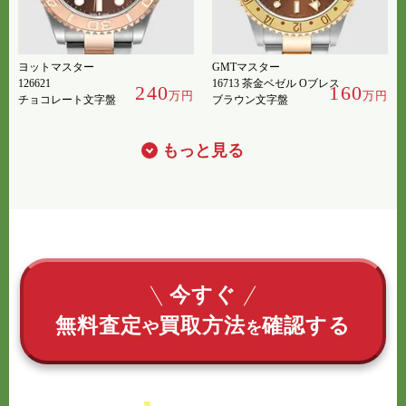
ヨットマスター
GMTマスター
126621
16713 茶金ベゼル Oブレス
240
160
万円
万円
チョコレート文字盤
ブラウン文字盤
もっと見る
今すぐ
無料査定
買取方法
確認する
や
を