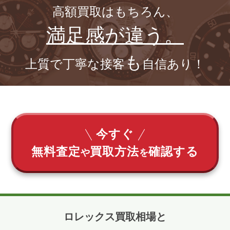
高額買取はもちろん、
満足感が違う。
も
上質で丁寧な接客
自信あり！
今すぐ
無料査定
買取方法
確認する
や
を
ロレックス買取相場と