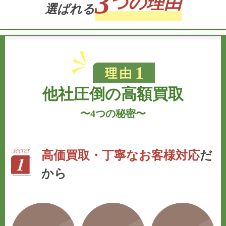
3
つの理由
選
ば
れ
る
他社圧倒の高額買取
〜
4つの秘密
〜
高価買取・丁寧なお客様対応
だ
から