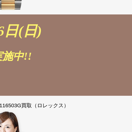
6日(日)
施中!!
116503G買取（ロレックス）