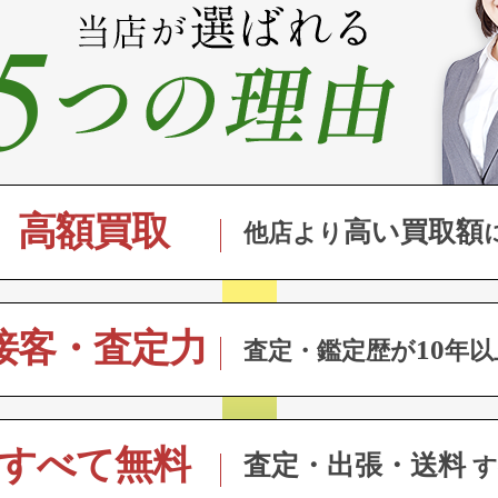
高額買取
高い買取額
他店より
接客・査定力
10
査定・鑑定歴が
年以
すべて無料
査定・出張・送料
す