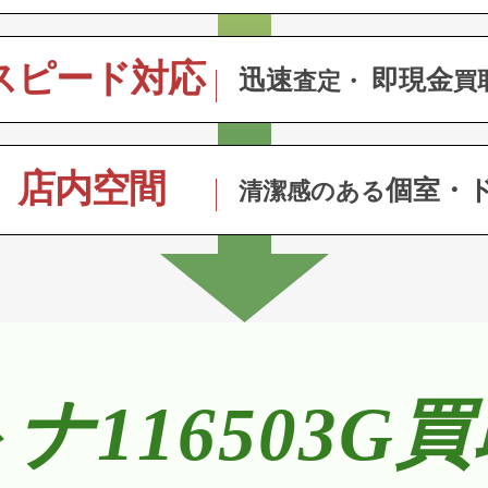
スピード対応
迅速
即現金
査定・
買
店内空間
個室・
清潔感のある
ナ116503G