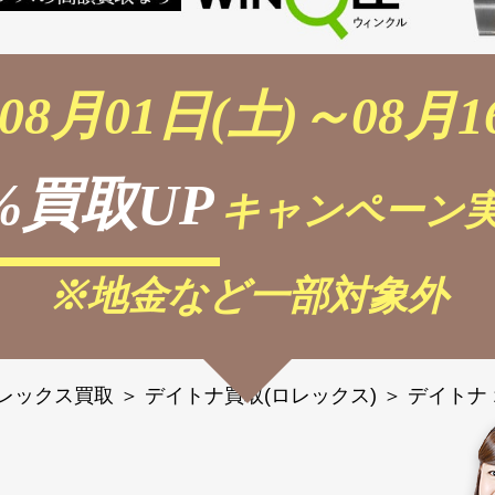
08月01日(土)～08月1
%買取UP
キャンペーン実
※地金など一部対象外
レックス買取
＞
デイトナ買取(ロレックス)
＞
デイトナ 