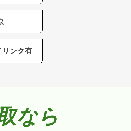
取
ドリンク有
買取なら