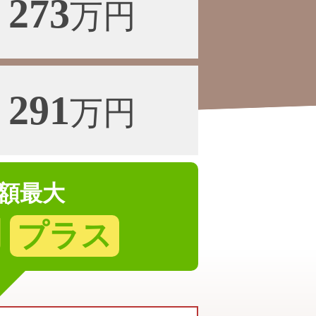
273
万円
291
万円
額最大
円
プラス