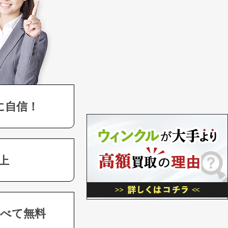
に自信！
上
べて無料