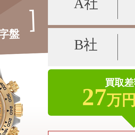
A社
字盤
B社
買取差
27
万