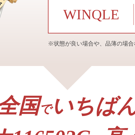
WINQLE
※状態が良い場合や、品薄の場
全国
いちば
で