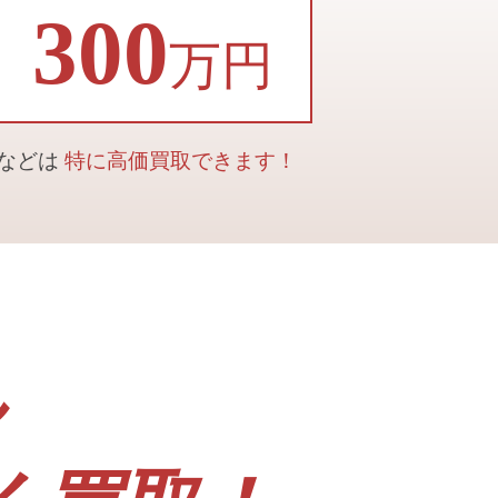
300
万円
合などは
特に高価買取できます！
ん