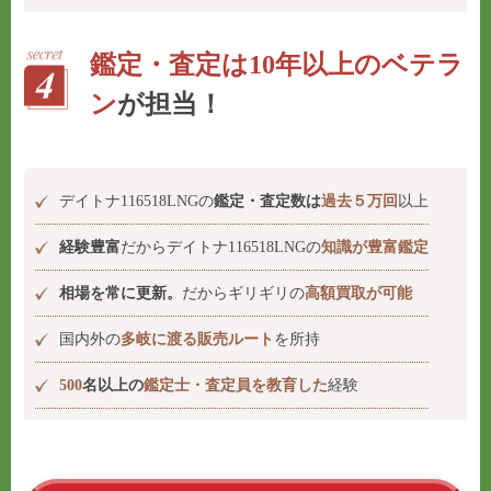
鑑定・査定は10年以上のベテラ
ン
が担当！
デイトナ116518LNGの
鑑定・査定数は
過去５万回
以上
経験豊富
だからデイトナ116518LNGの
知識が豊富鑑定
相場を常に更新。
だからギリギリの
高額買取が可能
国内外の
多岐に渡る販売ルート
を所持
500
名以上の
鑑定士・査定員を教育した
経験