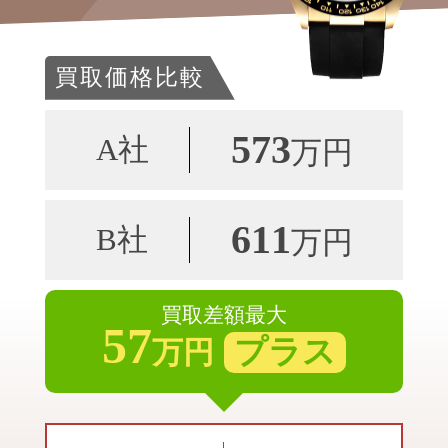
買取価格比較
573
A社
万円
611
B社
万円
買取差額最大
57
プラス
万円