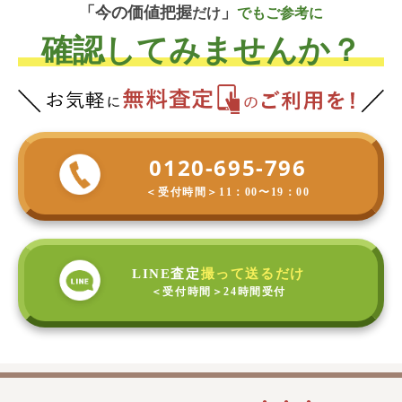
「今の
価
値
把
握
」
だけ
でもご参考に
確認してみませんか？
0120-695-796
＜受付時間＞
11：00〜19：00
LINE査定
撮って送るだけ
＜受付時間＞
24時間受付