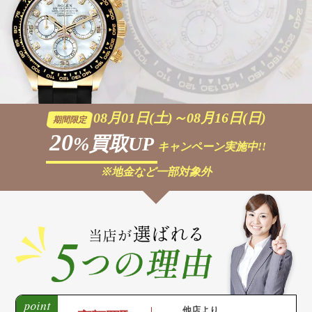
08月01日(土)～08月16日(日)
期間限定
20
%買取UP
キャンペーン実施中!!
※地金など一部対象外
他店より