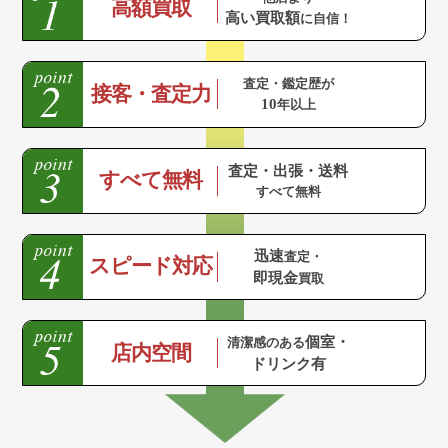
高額買取
高い買取額
に自信！
査定・鑑定歴が
接客・査定力
10
年以上
査定・出張・送料
すべて無料
すべて無料
迅速
査定・
スピード対応
即現金
買取
個室・
清潔感のある
店内空間
ドリンク有