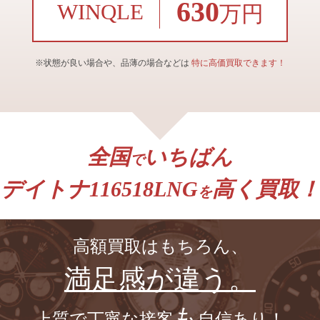
630
WINQLE
万円
※状態が良い場合や、品薄の場合などは
特に高価買取できます！
全国
いちばん
で
デイトナ116518LNG
高く買取！
を
高額買取はもちろん、
満足感が違う。
も
上質で丁寧な接客
自信あり！