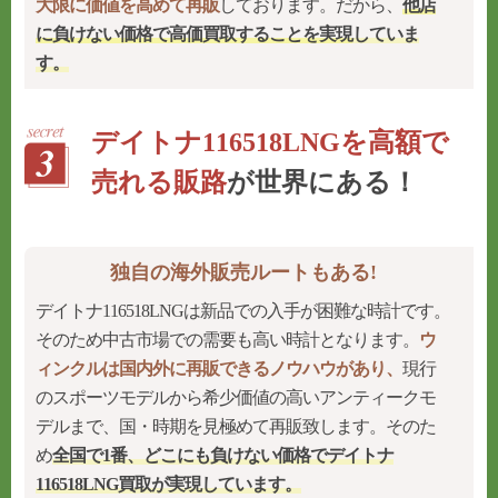
大限に価値を高めて再販
しております。だから、
他店
に負けない価格で高価買取することを実現
していま
す。
デイトナ116518LNGを高額で
売れる販路
が世界にある！
独自の海外販売ルートもある!
デイトナ116518LNGは新品での入手が困難な時計です。
そのため中古市場での需要も高い時計となります。
ウ
ィンクルは国内外に再販できるノウハウがあり、
現行
のスポーツモデルから希少価値の高いアンティークモ
デルまで、国・時期を見極めて再販致します。そのた
め
全国で1番、どこにも負けない価格でデイトナ
116518LNG買取が実現しています。