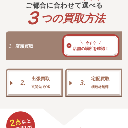
ご都合に合わせて
選
べ
る
３
つの買取方法
今すぐ
1.
店頭買取
店舗の場所を確認！
出張買取
宅配買取
2.
3.
玄関先でOK
梱包材無料!