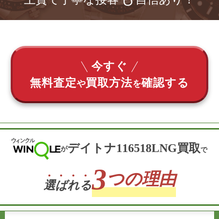
今すぐ
無料査定
買取方法
確認する
や
を
デイトナ116518LNG買取
が
で
3
つの理由
選
ば
れ
る