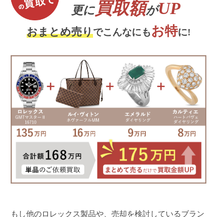
買取額
UP
更に
が
お特
おまとめ売り
でこんなにも
に!
もし他のロレックス製品や、売却を検討しているブラン