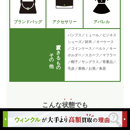
ブランドバッグ
アクセサリー
アパレル
パンプス／ミュール／ビジネス
シューズ／財布 ／キーケース
買取できるもの
／コインケース／ベルト／キー
その他
ホルダー／スカーフ／マフラー
／帽子／サングラス／骨董品／
毛皮／着物／お酒／食器
こんな
状
態
でも
「高価買取」致します!