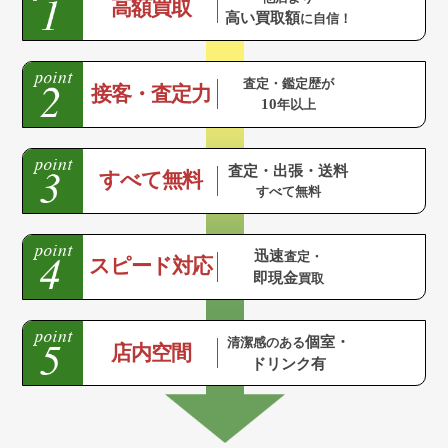
高額買取
高い買取額
に自信！
査定・鑑定歴が
接客・査定力
10
年以上
査定・出張・送料
すべて無料
すべて無料
迅速
査定・
スピード対応
即現金
買取
個室・
清潔感のある
店内空間
ドリンク有