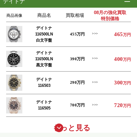
デイトナ
開
08月の強化買取
商品名
買取相場
商品画像
特別価格
デイトナ
465
116500LN
455
万円
万円
白文字盤
デイトナ
400
116500LN
390
万円
万円
黒文字盤
デイトナ
300
290
万円
万円
116503
デイトナ
720
700
万円
万円
116505
もっと見る