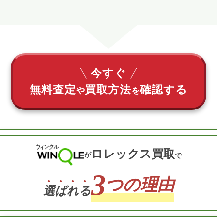
今すぐ
無料査定
買取方法
確認する
や
を
ロレックス買取
が
で
3
つの理由
選
ば
れ
る