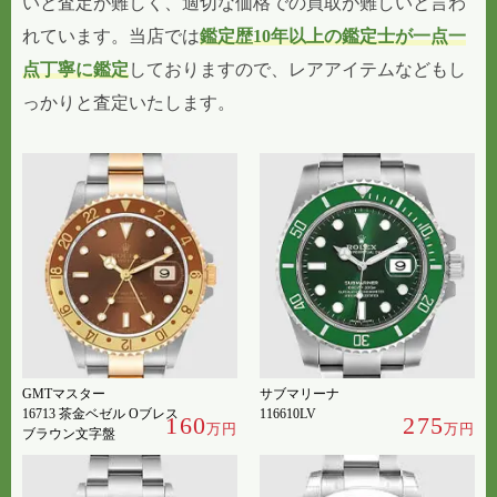
いと査定が難しく、適切な価格での買取が難しいと言わ
れています。当店では
鑑定歴10年以上の鑑定士が一点一
点丁寧に鑑定
しておりますので、レアアイテムなどもし
っかりと査定いたします。
GMTマスター
サブマリーナ
16713 茶金ベゼル Oブレス
116610LV
160
275
万円
万円
ブラウン文字盤