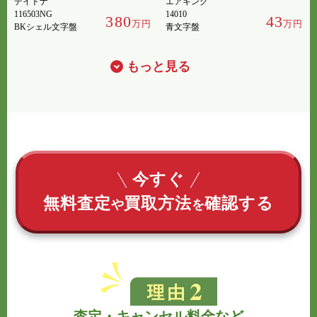
デイトナ
エアキング
116503NG
14010
380
43
万円
万円
BKシェル文字盤
青文字盤
もっと見る
今すぐ
無料査定
買取方法
確認する
や
を
査定・キャンセル料金など