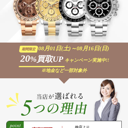
08月01日(土)～08月16日(日)
期間限定
20
%買取UP
キャンペーン実施中!!
※地金など一部対象外
他店より