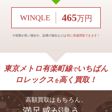
465
WINQLE
万円
※状態が良い場合や、品薄の場合などは
特に高価買取できます！
東京メトロ有楽町線
いちばん
で
ロレックス
高く買取！
を
高額買取はもちろん、
満足感が違う。