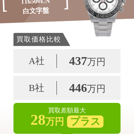
116500LN
白文字盤
買取価格比較
437
A社
万円
446
B社
万円
買取差額最大
28
プラス
万円