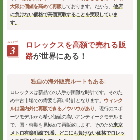
大限に価値を高めて再販
しております。だから、
他店
に負けない価格で高価買取することを実現
していま
す。
ロレックスを高額で売れる販
路
が世界にある！
独自の海外販売ルートもある!
ロレックスは新品での入手が困難な時計です。そのた
め中古市場での需要も高い時計となります。
ウィンク
ルは国内外に再販できるノウハウがあり、
現行のスポ
ーツモデルから希少価値の高いアンティークモデルま
で、国・時期を見極めて再販致します。そのため
東京
メトロ有楽町線で1番、どこにも負けない価格でロレッ