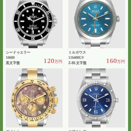
シードゥエラー
ミルガウス
16600
116400GV
120
160
万円
万円
黒文字盤
Z-BL文字盤