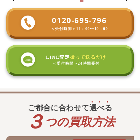
0120-695-796
＜受付時間＞
11：00〜19：00
LINE査定
撮って送るだけ
＜受付時間＞
24時間受付
ご都合に合わせて
選
べ
る
３
つの買取方法