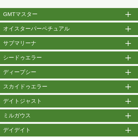
GMTマスター
開
オイスターパーペチュアル
開
サブマリーナ
開
シードゥエラー
開
ディープシー
開
スカイドゥエラー
開
デイトジャスト
開
ミルガウス
開
デイデイト
開