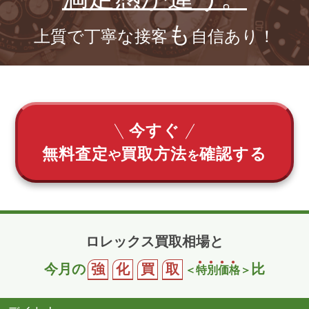
も
上質で丁寧な接客
自信あり！
今すぐ
無料査定
買取方法
確認する
や
を
ロレックス買取相場と
今月の
強
化
買
取
比
＜
特
別
価
格
＞