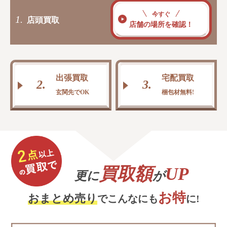
今すぐ
1.
店頭買取
店舗の場所を確認！
出張買取
宅配買取
2.
3.
玄関先でOK
梱包材無料!
買取額
UP
更に
が
お特
おまとめ売り
でこんなにも
に!