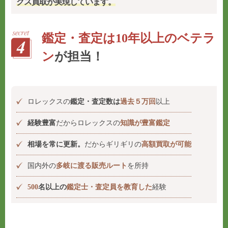
クス買取が実現しています。
鑑定・査定は10年以上のベテラ
ン
が担当！
ロレックスの
鑑定・査定数は
過去５万回
以上
経験豊富
だからロレックスの
知識が豊富鑑定
相場を常に更新。
だからギリギリの
高額買取が可能
国内外の
多岐に渡る販売ルート
を所持
500
名以上の
鑑定士・査定員を教育した
経験