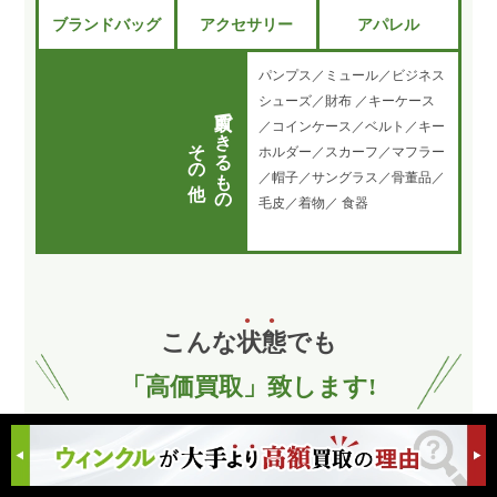
ブランドバッグ
アクセサリー
アパレル
パンプス／ミュール／ビジネス
シューズ／財布 ／キーケース
買取できるもの
／コインケース／ベルト／キー
その他
ホルダー／スカーフ／マフラー
／帽子／サングラス／骨董品／
毛皮／着物／ 食器
こんな
状
態
でも
「高価買取」致します!