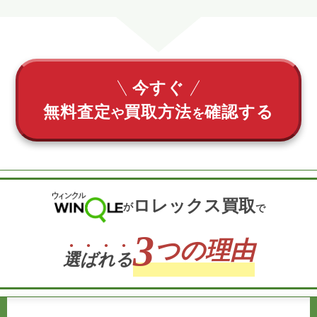
今すぐ
無料査定
買取方法
確認する
や
を
ロレックス買取
が
で
3
つの理由
選
ば
れ
る