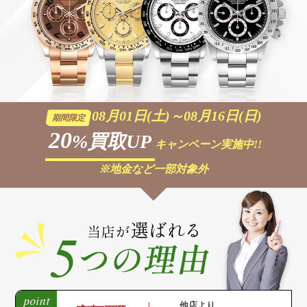
08月01日(土)～08月16日(日)
期間限定
20
%買取UP
キャンペーン実施中!!
※地金など一部対象外
他店より