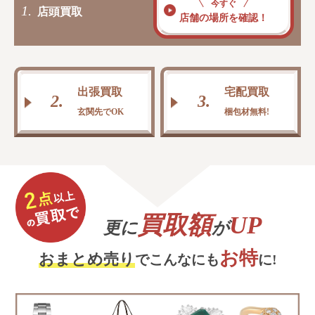
今すぐ
1.
店頭買取
店舗の場所を確認！
出張買取
宅配買取
2.
3.
玄関先でOK
梱包材無料!
買取額
UP
更に
が
お特
おまとめ売り
でこんなにも
に!