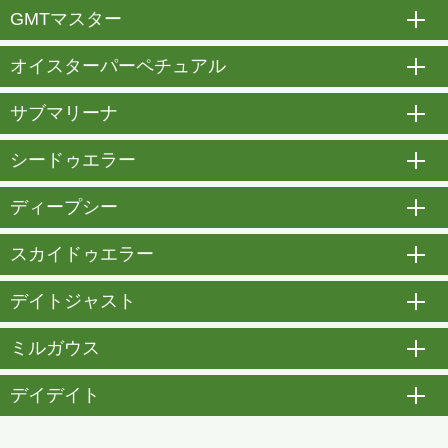
GMTマスター
開
オイスターパーペチュアル
開
サブマリーナ
開
シードゥエラー
開
ディープシー
開
スカイドゥエラー
開
デイトジャスト
開
ミルガウス
開
デイデイト
開