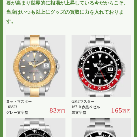
要が高まり
世界的に相場が上昇
している今だからこそ、
当店はいつも以上にグッズの買取に力を入れておりま
す。
ヨットマスター
GMTマスター
168623
16710 赤黒ベゼル
83
165
万円
万円
グレー文字盤
黒文字盤