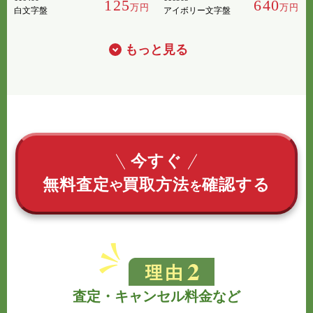
125
640
万円
万円
白文字盤
アイボリー文字盤
もっと見る
今すぐ
無料査定
買取方法
確認する
や
を
査定・キャンセル料金など