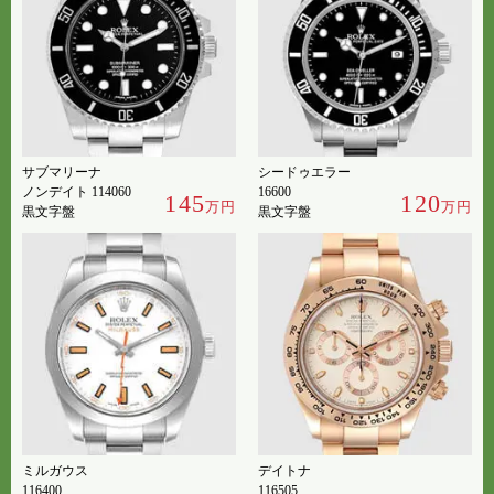
サブマリーナ
シードゥエラー
ノンデイト 114060
16600
145
120
万円
万円
黒文字盤
黒文字盤
ミルガウス
デイトナ
116400
116505