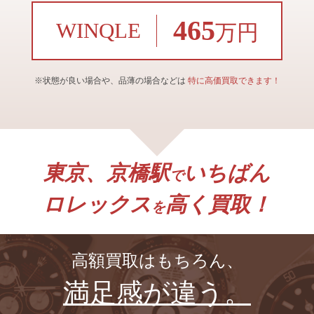
465
WINQLE
万円
※状態が良い場合や、品薄の場合などは
特に高価買取できます！
東京、京橋駅
いちばん
で
ロレックス
高く買取！
を
高額買取はもちろん、
満足感が違う。