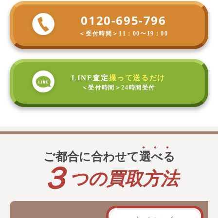
0120-695-796
＜受付時間＞
11：00〜19：00
LINE査定
撮って送るだけ
＜受付時間＞
24時間受付
ご都合に合わせて
選
べ
る
３
つの買取方法