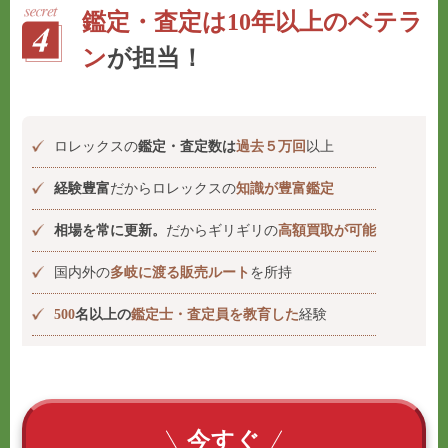
鑑定・査定は10年以上のベテラ
ン
が担当！
ロレックスの
鑑定・査定数は
過去５万回
以上
経験豊富
だからロレックスの
知識が豊富鑑定
相場を常に更新。
だからギリギリの
高額買取が可能
国内外の
多岐に渡る販売ルート
を所持
500
名以上の
鑑定士・査定員を教育した
経験
今すぐ