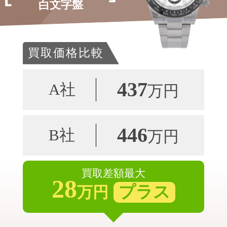
白文字盤
買取価格比較
437
A社
万円
446
B社
万円
買取差額最大
28
プラス
万円