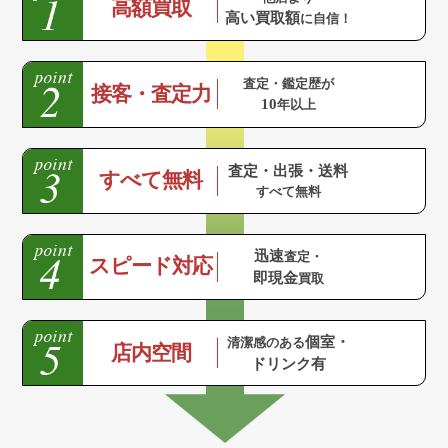
高額買取
高い買取額
に自信！
査定・鑑定歴が
接客・査定力
10
年以上
査定・出張・送料
すべて無料
すべて無料
迅速
査定・
スピード対応
即現金
買取
個室・
清潔感のある
店内空間
ドリンク有