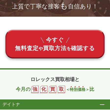
も
上質で丁寧な接客
自信あり！
今すぐ
無料査定
買取方法
確認する
や
を
ロレックス買取相場と
今月の
強
化
買
取
比
＜
特
別
価
格
＞
デイトナ
開