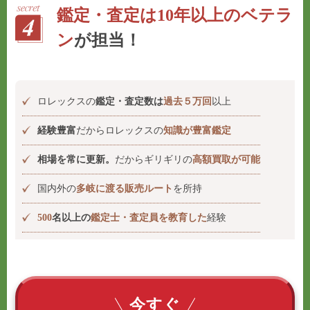
鑑定・査定は10年以上のベテラ
ン
が担当！
ロレックスの
鑑定・査定数は
過去５万回
以上
経験豊富
だからロレックスの
知識が豊富鑑定
相場を常に更新。
だからギリギリの
高額買取が可能
国内外の
多岐に渡る販売ルート
を所持
500
名以上の
鑑定士・査定員を教育した
経験
今すぐ