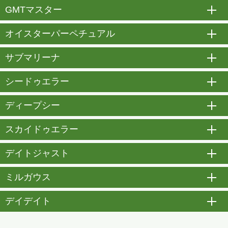
GMTマスター
開
オイスターパーペチュアル
開
サブマリーナ
開
シードゥエラー
開
ディープシー
開
スカイドゥエラー
開
デイトジャスト
開
ミルガウス
開
デイデイト
開