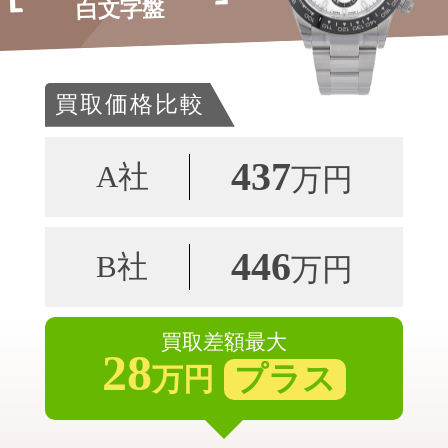
白文字盤
買取価格比較
437
A社
万円
446
B社
万円
買取差額最大
28
プラス
万円