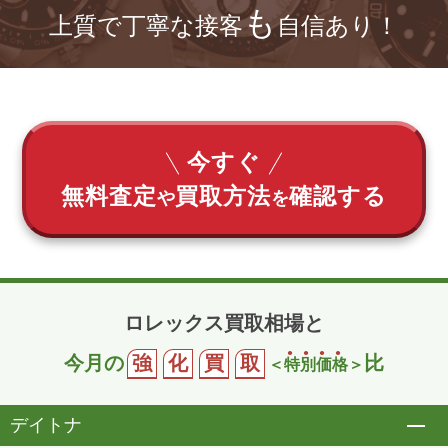
も
上質で丁寧な接客
自信あり！
今すぐ
無料査定
買取方法
確認する
や
を
ロレックス買取相場と
今月の
強
化
買
取
比
＜
特
別
価
格
＞
デイトナ
開