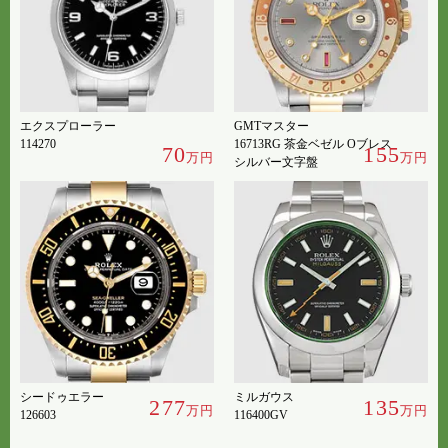
エクスプローラー
GMTマスター
114270
16713RG 茶金ベゼル Oブレス
70
155
万円
万円
シルバー文字盤
シードゥエラー
ミルガウス
277
135
万円
万円
126603
116400GV