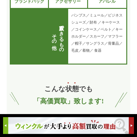
ブランドバッグ
アクセサリー
アパレル
パンプス／ミュール／ビジネス
シューズ／財布 ／キーケース
買取できるもの
／コインケース／ベルト／キー
その他
ホルダー／スカーフ／マフラー
／帽子／サングラス／骨董品／
毛皮／着物／ 食器
こんな
状
態
でも
「高価買取」致します!