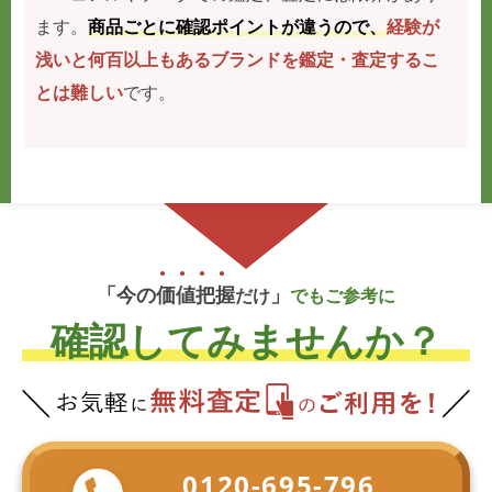
ます。
商品ごとに確認ポイントが違うので、
経験が
浅いと何百以上もあるブランドを鑑定・査定するこ
とは難しい
です。
「今の
価
値
把
握
」
だけ
でもご参考に
確認してみませんか？
0120-695-796