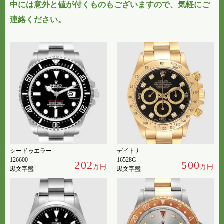
中には意外と値が付くものもございますので、気軽にご
連絡ください。
シードゥエラー
デイトナ
126600
16528G
202
500
万円
万円
黒文字盤
黒文字盤