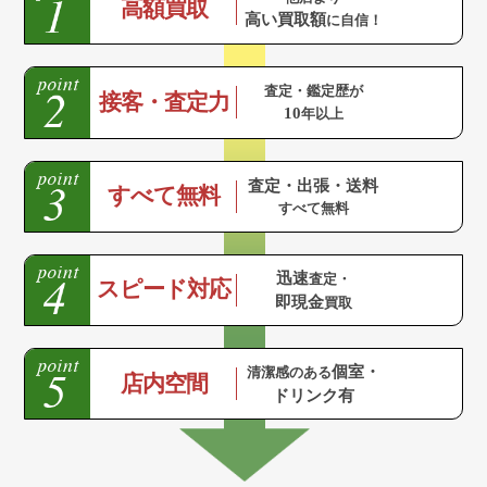
高額買取
高い買取額
に自信！
査定・鑑定歴が
接客・査定力
10
年以上
査定・出張・送料
すべて無料
すべて無料
迅速
査定・
スピード対応
即現金
買取
個室・
清潔感のある
店内空間
ドリンク有