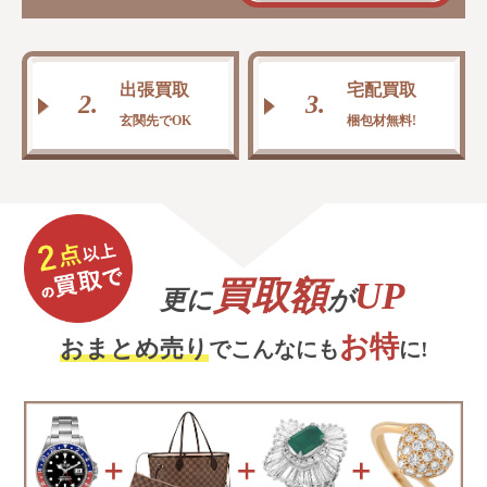
出張買取
宅配買取
2.
3.
玄関先でOK
梱包材無料!
買取額
UP
更に
が
お特
おまとめ売り
でこんなにも
に!