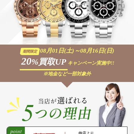
08月01日(土)～08月16日(日)
期間限定
20
%買取UP
キャンペーン実施中!!
※地金など一部対象外
他店より