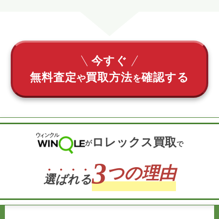
今すぐ
無料査定
買取方法
確認する
や
を
ロレックス買取
が
で
3
つの理由
選
ば
れ
る