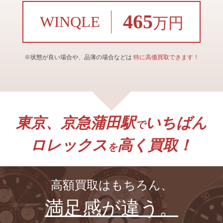
465
WINQLE
万円
※状態が良い場合や、品薄の場合などは
特に高価買取できます！
東京、京急蒲田駅
いちばん
で
ロレックス
高く買取！
を
高額買取はもちろん、
満足感が違う。