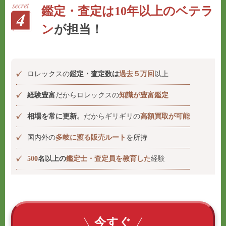
鑑定・査定は10年以上のベテラ
ン
が担当！
ロレックスの
鑑定・査定数は
過去５万回
以上
経験豊富
だからロレックスの
知識が豊富鑑定
相場を常に更新。
だからギリギリの
高額買取が可能
国内外の
多岐に渡る販売ルート
を所持
500
名以上の
鑑定士・査定員を教育した
経験
今すぐ