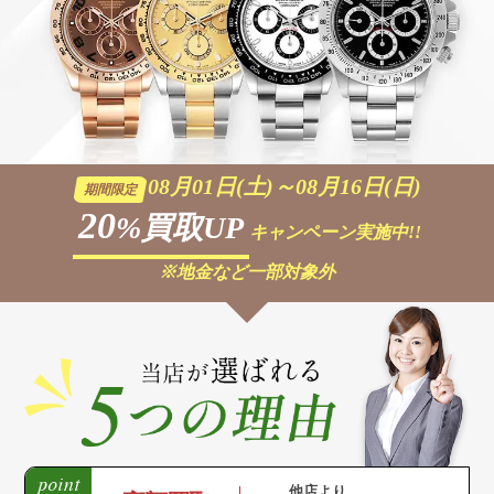
08月01日(土)～08月16日(日)
期間限定
20
%買取UP
キャンペーン実施中!!
※地金など一部対象外
他店より