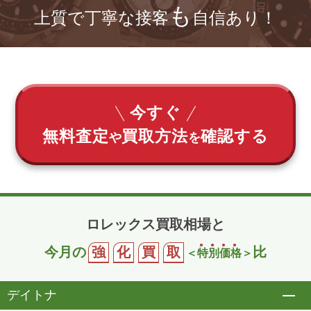
も
上質で丁寧な接客
自信あり！
今すぐ
無料査定
買取方法
確認する
や
を
ロレックス買取相場と
今月の
強
化
買
取
比
＜
特
別
価
格
＞
デイトナ
開