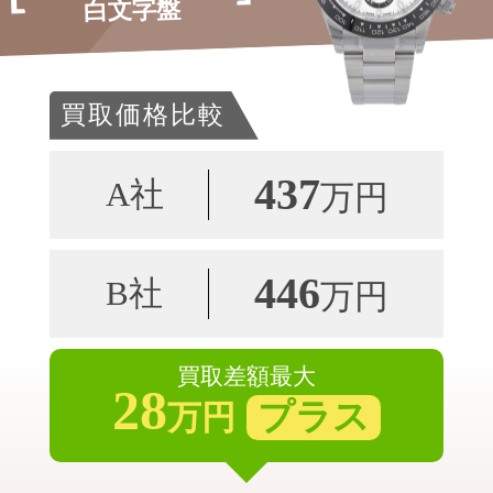
白文字盤
買取価格比較
437
A社
万円
446
B社
万円
買取差額最大
28
プラス
万円