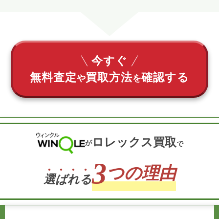
今すぐ
無料査定
買取方法
確認する
や
を
ロレックス買取
が
で
3
つの理由
選
ば
れ
る