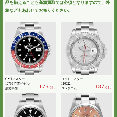
品を揃えることも高額買取では必須となりますので、外
箱などもあわせてお売りください。
GMTマスター
ヨットマスター
16710 赤青ベゼル
116622
175
187
万円
万円
黒文字盤
ロレジウム