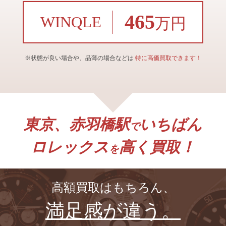
465
WINQLE
万円
※状態が良い場合や、品薄の場合などは
特に高価買取できます！
東京、赤羽橋駅
いちばん
で
ロレックス
高く買取！
を
高額買取はもちろん、
満足感が違う。