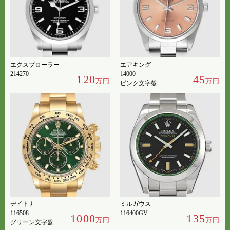
エクスプローラー
エアキング
214270
14000
120
45
万円
万円
ピンク文字盤
デイトナ
ミルガウス
116508
116400GV
1000
135
万円
万円
グリーン文字盤