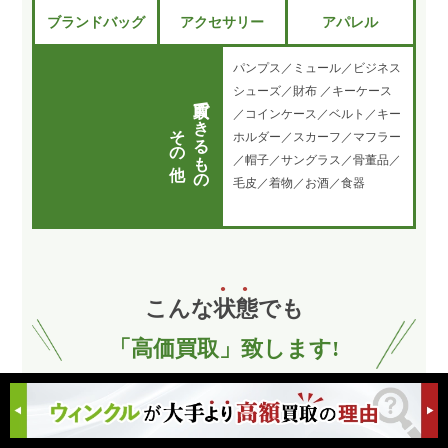
ブランドバッグ
アクセサリー
アパレル
パンプス／ミュール／ビジネス
シューズ／財布 ／キーケース
買取できるもの
／コインケース／ベルト／キー
その他
ホルダー／スカーフ／マフラー
／帽子／サングラス／骨董品／
毛皮／着物／お酒／食器
こんな
状
態
でも
「高価買取」致します!