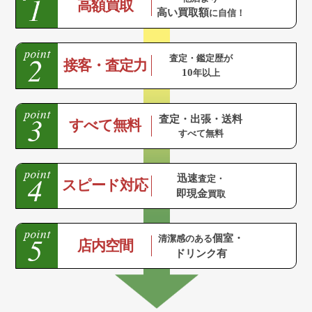
高額買取
高い買取額
に自信！
査定・鑑定歴が
接客・査定力
10
年以上
査定・出張・送料
すべて無料
すべて無料
迅速
査定・
スピード対応
即現金
買取
個室・
清潔感のある
店内空間
ドリンク有