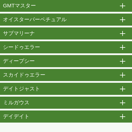
GMTマスター
開
オイスターパーペチュアル
開
サブマリーナ
開
シードゥエラー
開
ディープシー
開
スカイドゥエラー
開
デイトジャスト
開
ミルガウス
開
デイデイト
開