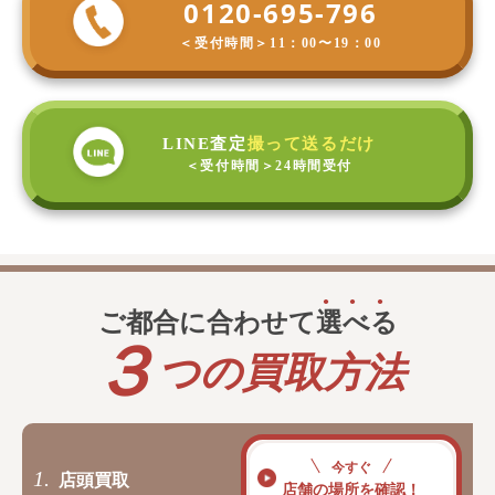
0120-695-796
＜受付時間＞
11：00〜19：00
LINE査定
撮って送るだけ
＜受付時間＞
24時間受付
ご都合に合わせて
選
べ
る
３
つの買取方法
今すぐ
1.
店頭買取
店舗の場所を確認！