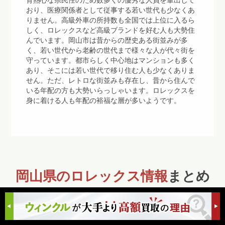
育熱心な県民性のため数多くの優秀な人員を輩出して
おり、医療関係者として従事する若い世代も少なくあ
りません。高級外車の所持数も全国では上位に入るら
しく、ロレックスなど高級ブランドを好む人も大勢住
んでいます。岡山市は昔からの歴史ある街並みが多
く、若い世代から老齢の世代まで様々な人が代々街を
守っています。都市らしく中心地はマンションも多く
あり、そこには若い世代で移り住む人も少なくありま
せん。ただ、レトロな街並みも存在し、昔から住んで
いる年配の方も大勢いらっしゃいます。ロレックスを
身に着ける人も年配の裕福な層が多いようです。
岡山県のロレックス情報
まとめ
本州と四国地方を結んでいる瀬戸大橋で有名な岡山県