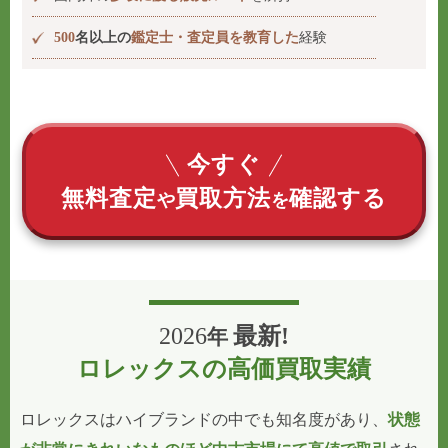
500
名以上の
鑑定士・査定員を教育した
経験
今すぐ
無料査定
買取方法
確認する
や
を
2026
最新!
年
ロレックスの高価買取実績
ロレックスはハイブランドの中でも知名度があり、
状態