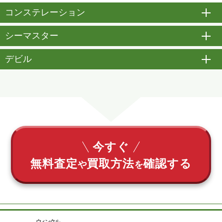
コンステレーション
開
シーマスター
開
デビル
開
今すぐ
無料査定
買取方法
確認する
や
を