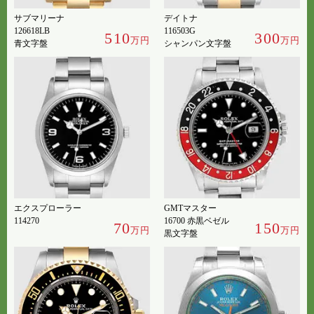
サブマリーナ
デイトナ
126618LB
116503G
510
300
万円
万円
青文字盤
シャンパン文字盤
エクスプローラー
GMTマスター
114270
16700 赤黒ベゼル
70
150
万円
万円
黒文字盤