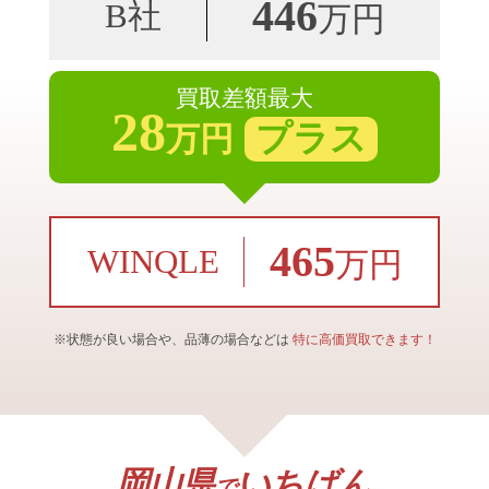
446
B社
万円
買取差額最大
28
プラス
万円
465
WINQLE
万円
※状態が良い場合や、品薄の場合などは
特に高価買取できます！
岡山県
いちばん
で