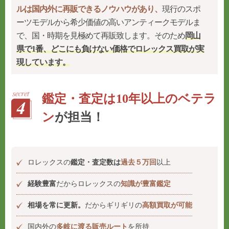
ルは国内外に再販できるノウハウがあり、
現行のスポ
ーツモデルから希少価値の高いアンティークモデルま
で、国・時期を見極めて再販致します。そのため
岡山
県で1番、どこにも負けない価格でロレックス買取が実
現しています。
鑑定・査定は10年以上のベテラ
ン
が担当！
ロレックスの
鑑定・査定数は
過去５万回
以上
経験豊富
だからロレックスの
知識が豊富鑑定
相場を常に更新。
だからギリギリの
高額買取が可能
国内外の
多岐に渡る販売ルート
を所持