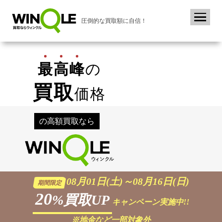
圧倒的な買取額に自信！
最
高
峰
の
買取
価格
の高額買取なら
08月01日(土)～08月16日(日)
期間限定
20
%買取UP
キャンペーン実施中!!
※地金など一部対象外