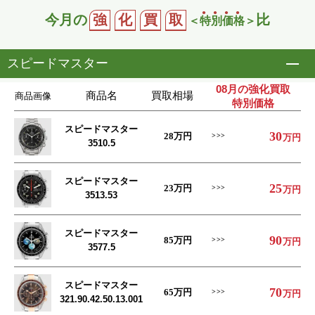
今月の
強
化
買
取
比
＜
特
別
価
格
＞
スピードマスター
開
08月の強化買取
商品名
買取相場
商品画像
特別価格
スピードマスター
30
28
万円
万円
3510.5
スピードマスター
25
23
万円
万円
3513.53
スピードマスター
90
85
万円
万円
3577.5
スピードマスター
70
65
万円
万円
321.90.42.50.13.001