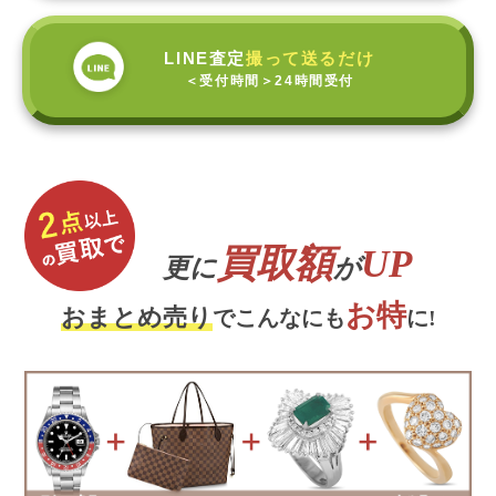
LINE査定
撮って送るだけ
＜受付時間＞
24時間受付
買取額
UP
更に
が
お特
おまとめ売り
でこんなにも
に!