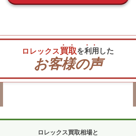
買
取
を
利
用
した
ロレックス
お客様の声
ロレックス買取相場と