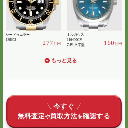
シードゥエラー
ミルガウス
126603
116400GV
277
160
万円
万円
Z-BL文字盤
もっと見る
今すぐ
無料査定
買取方法
確認する
や
を