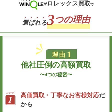
ロレックス買取
が
で
3
つの理由
選
ば
れ
る
他社圧倒の高額買取
〜
4つの秘密
〜
高価買取・丁寧なお客様対応
だ
から