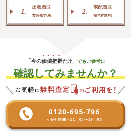
出張買取
宅配買取
1.
2.
玄関先でOK
梱包材無料!
「今の
価
値
把
握
」
だけ
でもご参考に
確認してみませんか？
0120-695-796
＜受付時間＞
11：00〜19：00