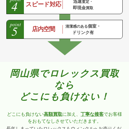
迅速
査定・
スピード対応
即現金
買取
個室・
清潔感のある
店内空間
ドリンク有
岡山県でロレックス買取
なら
どこにも負けない！
どこにも負けない
高額買取
に加え、
丁寧な接客
でお客様
をおもてなしさせていただきます。
長年しまっていたロレックスもウィンクルへお売りくだ