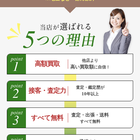
他店より
高額買取
高い買取額
に自信！
査定・鑑定歴が
接客・査定力
10
年以上
査定・出張・送料
すべて無料
すべて無料