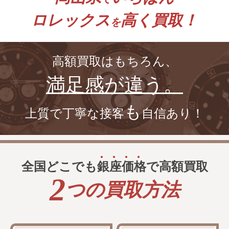
ロレックス
高く買取！
を
高額買取はもちろん、
満足感が違う。
も
上質で丁寧な接客
自信あり！
全国どこでも
銀
座
価
格
で高額買取
2
つの買取方法