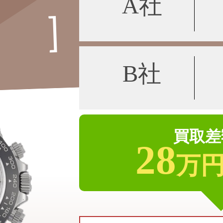
A社
B社
買取差
28
万