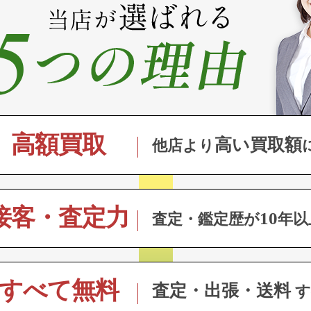
高額買取
高い買取額
他店より
接客・査定力
10
査定・鑑定歴が
年以
すべて無料
査定・出張・送料
す