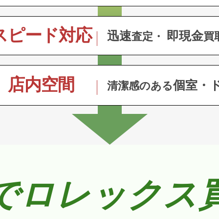
スピード対応
迅速
即現金
査定・
買
店内空間
個室・
清潔感のある
でロレックス