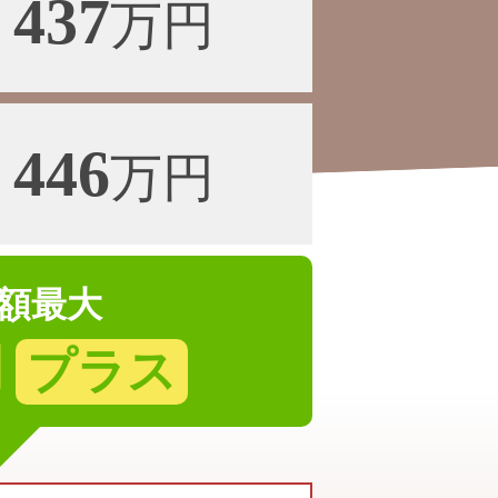
437
万円
446
万円
額最大
円
プラス