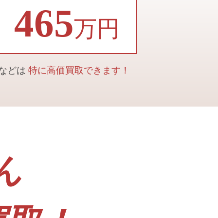
465
万円
合などは
特に高価買取できます！
ん