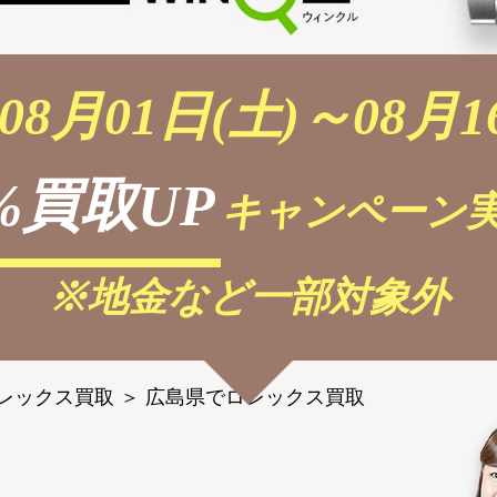
08月01日(土)～08月1
%買取UP
キャンペーン実
※地金など一部対象外
レックス買取
＞
広島県でロレックス買取