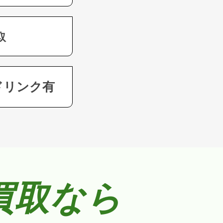
取
ドリンク有
買取なら