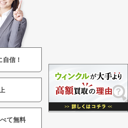
に自信！
上
べて無料