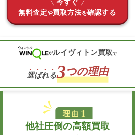
今すぐ
無料査定
買取方法
確認する
や
を
ルイヴィトン買取
が
で
3
つの理由
選
ば
れ
る
他社圧倒の高額買取