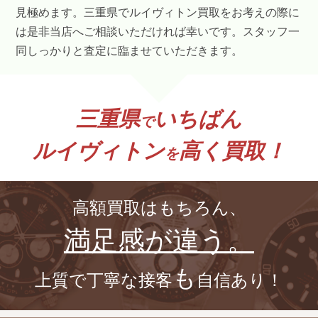
見極めます。三重県でルイヴィトン買取をお考えの際に
は是非当店へご相談いただければ幸いです。スタッフ一
同しっかりと査定に臨ませていただきます。
三重県
いちばん
で
ルイヴィトン
高く買取！
を
高額買取はもちろん、
満足感が違う。
も
上質で丁寧な接客
自信あり！