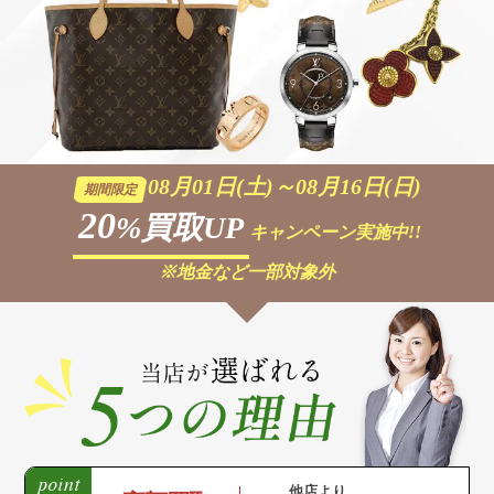
08月01日(土)～08月16日(日)
期間限定
20
%買取UP
キャンペーン実施中!!
※地金など一部対象外
他店より