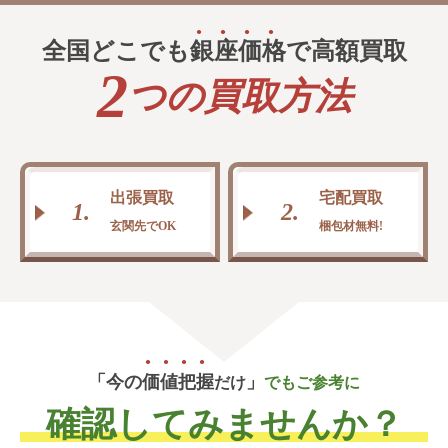
全国どこでも
銀
座
価
格
で高額買取
2
つの買取方法
出張買取
宅配買取
1.
2.
玄関先でOK
梱包材無料!
「今の
価
値
把
握
」
だけ
でもご参考に
確認してみませんか？