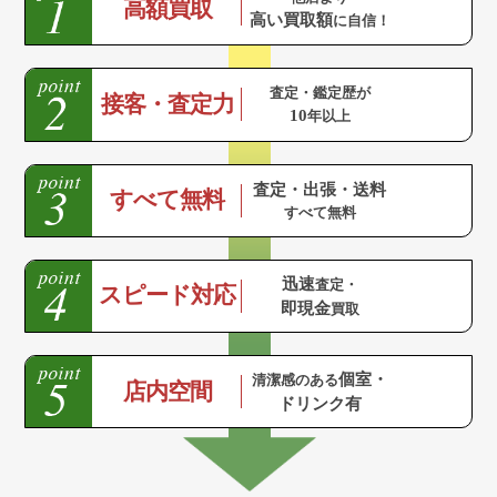
高額買取
高い買取額
に自信！
査定・鑑定歴が
接客・査定力
10
年以上
査定・出張・送料
すべて無料
すべて無料
迅速
査定・
スピード対応
即現金
買取
個室・
清潔感のある
店内空間
ドリンク有