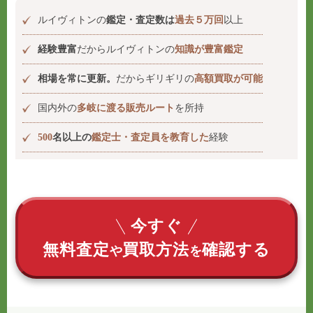
ルイヴィトンの
鑑定・査定数は
過去５万回
以上
経験豊富
だからルイヴィトンの
知識が豊富鑑定
相場を常に更新。
だからギリギリの
高額買取が可能
国内外の
多岐に渡る販売ルート
を所持
500
名以上の
鑑定士・査定員を教育した
経験
今すぐ
無料査定
買取方法
確認する
や
を