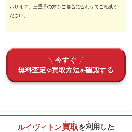
おります。三重県の方もご都合に合わせてご相談く
ださい。
今すぐ
無料査定
買取方法
確認する
や
を
買
取
を
利
用
した
ルイヴィトン