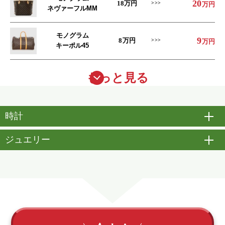
20
18
万円
万円
ネヴァーフルMM
モノグラム
9
8
万円
万円
キーポル45
もっと見る
時計
開
ジュエリー
開