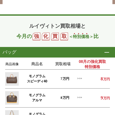
ルイヴィトン買取相場と
今月の
強
化
買
取
比
＜
特
別
価
格
＞
バッグ
開
08月の強化買取
商品名
買取相場
商品画像
特別価格
モノグラム
8
7
万円
万円
スピーディ40
モノグラム
9
8
万円
万円
アルマ
モノグラム