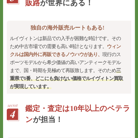
販路
が世界にある！
独自の海外販売ルートもある!
ルイヴィトンは新品での入手が困難な時計です。その
ため中古市場での需要も高い時計となります。
ウィン
クルは国内外に再販できるノウハウがあり、
現行のス
ポーツモデルから希少価値の高いアンティークモデル
まで、国・時期を見極めて再販致します。そのため
三
重県で1番、どこにも負けない価格でルイヴィトン買取
が実現しています。
鑑定・査定は10年以上のベテラ
ン
が担当！