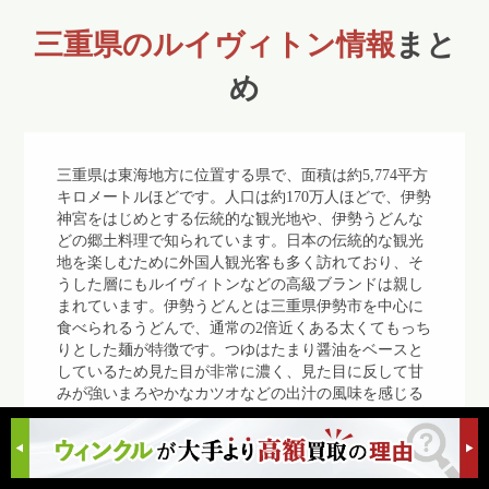
三重県のルイヴィトン情報
まと
め
三重県は東海地方に位置する県で、面積は約5,774平方
キロメートルほどです。人口は約170万人ほどで、伊勢
神宮をはじめとする伝統的な観光地や、伊勢うどんな
どの郷土料理で知られています。日本の伝統的な観光
地を楽しむために外国人観光客も多く訪れており、そ
うした層にもルイヴィトンなどの高級ブランドは親し
まれています。伊勢うどんとは三重県伊勢市を中心に
食べられるうどんで、通常の2倍近くある太くてもっち
りとした麺が特徴です。つゆはたまり醤油をベースと
しているため見た目が非常に濃く、見た目に反して甘
みが強いまろやかなカツオなどの出汁の風味を感じる
ことができます。伊勢志摩エリアでは美しい海岸線を
見ることができ、温泉地を観光することができます。
また三重県には高級ブランド品を好む層も存在し、ル
イヴィトンなどの高級ブランドを取り扱う店舗もあり