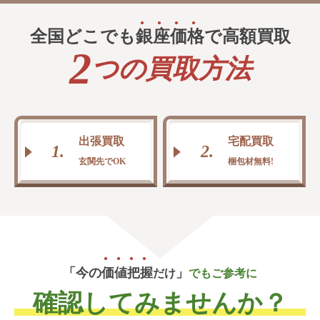
全国どこでも
銀
座
価
格
で高額買取
2
つの買取方法
出張買取
宅配買取
1.
2.
玄関先でOK
梱包材無料!
「今の
価
値
把
握
」
だけ
でもご参考に
確認してみませんか？