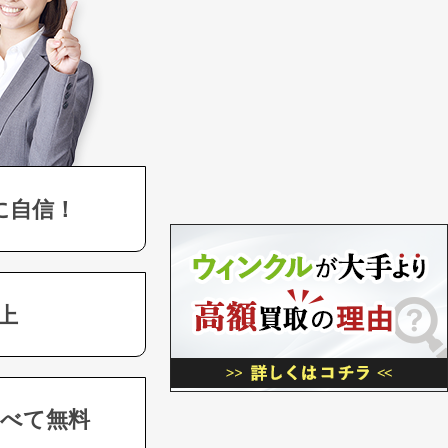
に自信！
上
べて無料