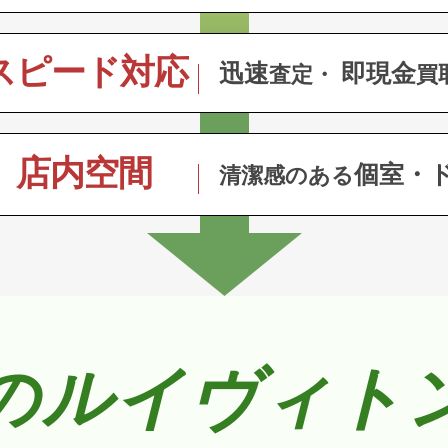
スピード対応
迅速
即現金
査定・
買
店内空間
個室・
清潔感のある
のルイヴィト