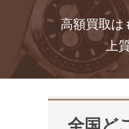
高額買取は
上
全国ど