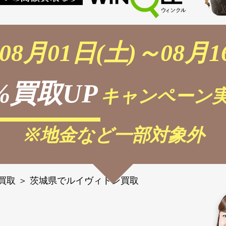
08月01日(土)～08月1
%買取UP
キャンペーン実
※地金など一部対象外
 買取
＞
茨城県でルイヴィトン買取