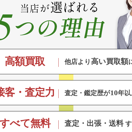
高額買取
高い買取額
他店より
接客・査定力
10
査定・鑑定歴が
年以
すべて無料
査定・出張・送料
す