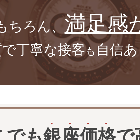
満足感
もちろん、
質で丁寧な接客
自信あ
も
こでも
銀
座
価
格
で