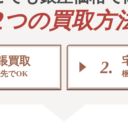
2
つの買取方
張買取
2.
先でOK