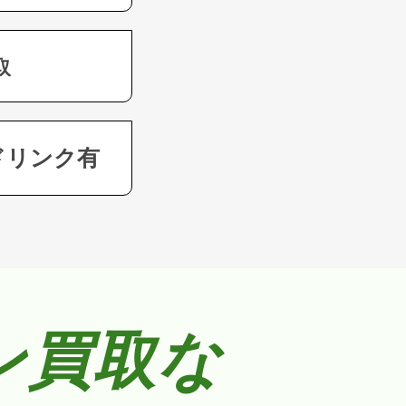
取
ドリンク有
ン買取な