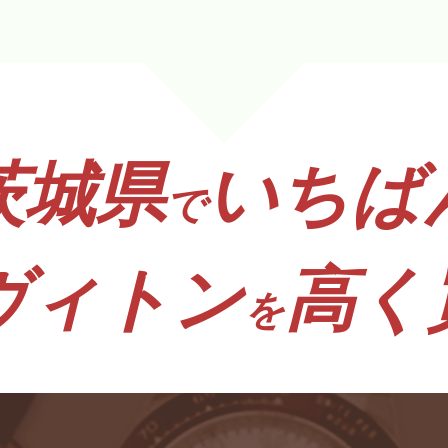
茨城県
いちば
で
ヴィトン
高く
を