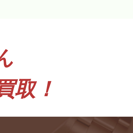
ん
買取！