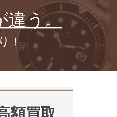
が違う。
り！
高額買取