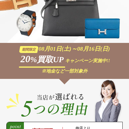
08月01日(土)～08月16日(日)
期間限定
20
%買取UP
キャンペーン実施中!!
※地金など一部対象外
他店より