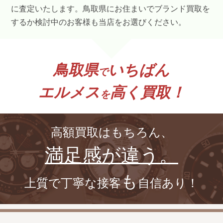
に査定いたします。鳥取県にお住まいでブランド買取を
するか検討中のお客様も当店をお選びください。
鳥取県
いちばん
で
エルメス
高く買取！
を
高額買取はもちろん、
満足感が違う。
も
上質で丁寧な接客
自信あり！