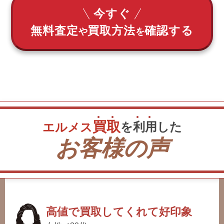
今すぐ
無料査定
買取方法
確認する
や
を
買
取
を
利
用
した
エルメス
お客様の声
高値で買取してくれて好印象