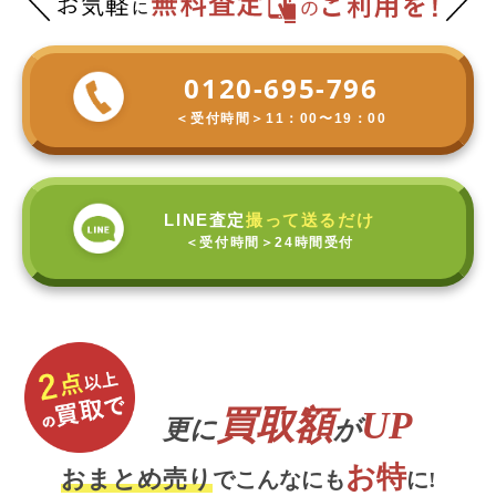
0120-695-796
＜受付時間＞
11：00〜19：00
LINE査定
撮って送るだけ
＜受付時間＞
24時間受付
買取額
UP
更に
が
お特
おまとめ売り
でこんなにも
に!