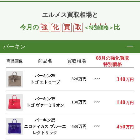
エルメス買取相場と
今月の
強
化
買
取
比
＜
特
別
価
格
＞
バーキン
開
08月の強化買取
商品名
買取相場
商品画像
特別価格
バーキン25
340
320
万円
万円
トゴ エトゥープ
バーキン35
140
130
万円
万円
トゴ ヴァーミリオン
バーキン25
450
ニロティカス ブルーエ
430
万円
万円
レクトリック