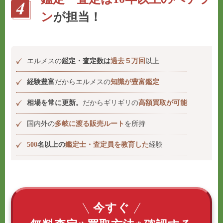
ン
が担当！
エルメスの
鑑定・査定数は
過去５万回
以上
経験豊富
だからエルメスの
知識が豊富鑑定
相場を常に更新。
だからギリギリの
高額買取が可能
国内外の
多岐に渡る販売ルート
を所持
500
名以上の
鑑定士・査定員を教育した
経験
今すぐ