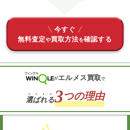
今すぐ
無料査定
買取方法
確認する
や
を
エルメス買取
が
で
3
つの理由
選
ば
れ
る