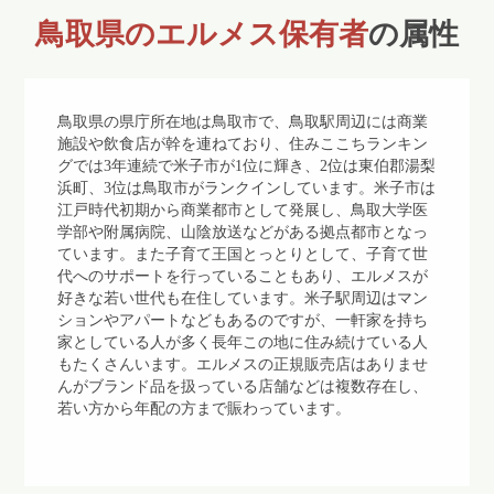
鳥取県のエルメス保有者
の属性
鳥取県の県庁所在地は鳥取市で、鳥取駅周辺には商業
施設や飲食店が幹を連ねており、住みここちランキン
グでは3年連続で米子市が1位に輝き、2位は東伯郡湯梨
浜町、3位は鳥取市がランクインしています。米子市は
江戸時代初期から商業都市として発展し、鳥取大学医
学部や附属病院、山陰放送などがある拠点都市となっ
ています。また子育て王国とっとりとして、子育て世
代へのサポートを行っていることもあり、エルメスが
好きな若い世代も在住しています。米子駅周辺はマン
ションやアパートなどもあるのですが、一軒家を持ち
家としている人が多く長年この地に住み続けている人
もたくさんいます。エルメスの正規販売店はありませ
んがブランド品を扱っている店舗などは複数存在し、
若い方から年配の方まで賑わっています。