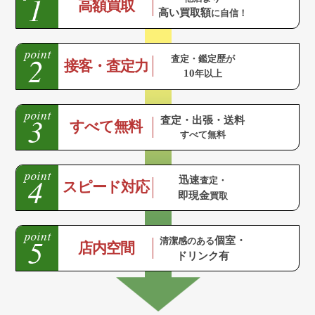
高額買取
高い買取額
に自信！
査定・鑑定歴が
接客・査定力
10
年以上
査定・出張・送料
すべて無料
すべて無料
迅速
査定・
スピード対応
即現金
買取
個室・
清潔感のある
店内空間
ドリンク有