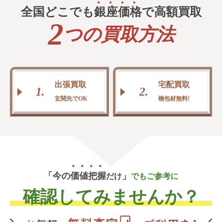
全国どこでも
銀
座
価
格
で高額買取
2
つの買取方法
出張買取
宅配買取
1.
2.
玄関先でOK
梱包材無料!
「今の
価
値
把
握
」
だけ
でもご参考に
確認してみませんか？