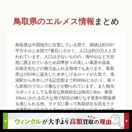
鳥取県のエルメス情報
まとめ
鳥取県は中国地方に位置している県で、面積は約3507
平方キロと全国で7番目に小さく、人口は約55万人と言
われています。人口は少ないものの、海や山など大自
然に囲まれているため四季折々の美しい風景や温泉、
伝統文化などの魅力あふれる地域でもあります。鳥取
県は1993年に誕生した水木しげるロードが人気で、境
港駅から水木しげる記念館まで約800mにわたり、様々
な妖怪のブロンズ像などが飾られています。また観光
スポットとしても有名な鳥取砂丘は南北2.4km、東西
16kmにわたる広大な地で砂浜の織りなす造形や開放感
を感じられる他、ラクダに乗って鳥取砂丘を回るラク
ダ遊覧やパラグライダーなどのアクティビティーが楽
しめることもあり、エルメスなどのブランド品を身に
着けた人や家族連れなど、全国各地からたくさんの方
が訪れます。スターバックスがオープンしたのが国内