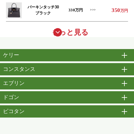
バーキンタッチ30
350
330
万円
万円
ブラック
もっと見る
ケリー
開
コンスタンス
開
エブリン
開
ドゴン
開
ピコタン
開