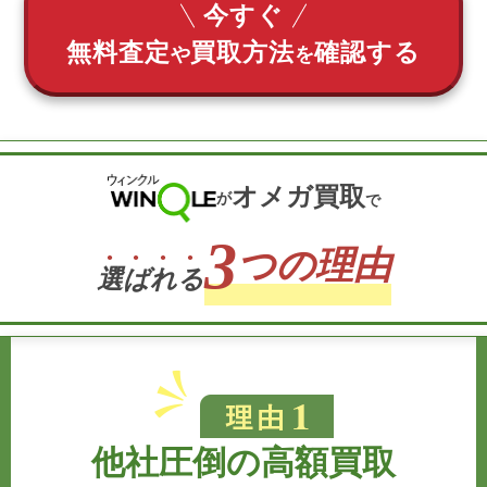
今すぐ
無料査定
買取方法
確認する
や
を
オメガ買取
が
で
3
つの理由
選
ば
れ
る
他社圧倒の高額買取