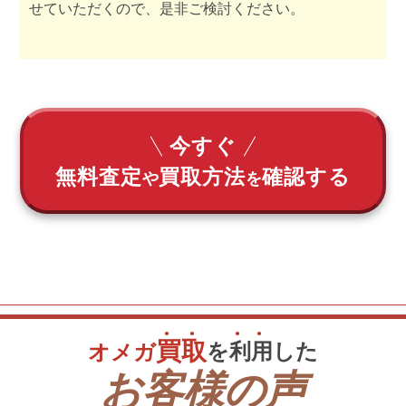
せていただくので、是非ご検討ください。
今すぐ
無料査定
買取方法
確認する
や
を
買
取
を
利
用
した
オメガ
お客様の声