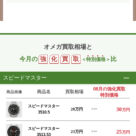
オメガ買取相場と
今月の
強
化
買
取
比
＜
特
別
価
格
＞
スピードマスター
開
08月の強化買取
商品名
買取相場
商品画像
特別価格
スピードマスター
30
28
万円
万円
3510.5
スピードマスター
25
23
万円
万円
3513.53