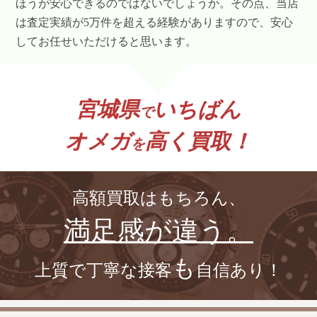
ほうが安心できるのではないでしょうか。その点、当店
は査定実績が5万件を超える経験がありますので、安心
してお任せいただけると思います。
宮城県
いちばん
で
オメガ
高く買取！
を
高額買取はもちろん、
満足感が違う。
も
上質で丁寧な接客
自信あり！