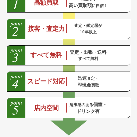
高額買取
高い買取額
に自信！
査定・鑑定歴が
接客・査定力
10
年以上
査定・出張・送料
すべて無料
すべて無料
迅速
査定・
スピード対応
即現金
買取
個室・
清潔感のある
店内空間
ドリンク有