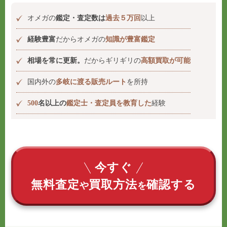
オメガの
鑑定・査定数は
過去５万回
以上
経験豊富
だからオメガの
知識が豊富鑑定
相場を常に更新。
だからギリギリの
高額買取が可能
国内外の
多岐に渡る販売ルート
を所持
500
名以上の
鑑定士・査定員を教育した
経験
今すぐ
無料査定
買取方法
確認する
や
を