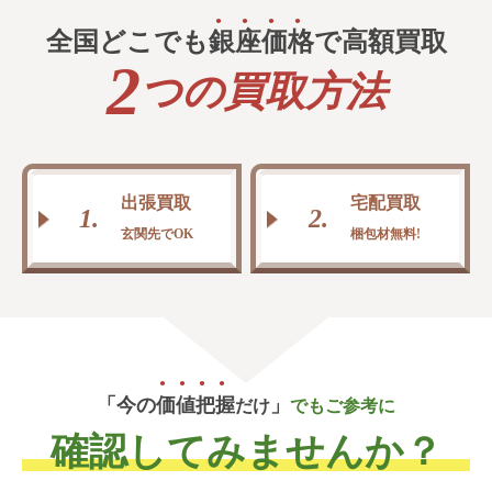
全国どこでも
銀
座
価
格
で高額買取
2
つの買取方法
出張買取
宅配買取
1.
2.
玄関先でOK
梱包材無料!
「今の
価
値
把
握
」
だけ
でもご参考に
確認してみませんか？