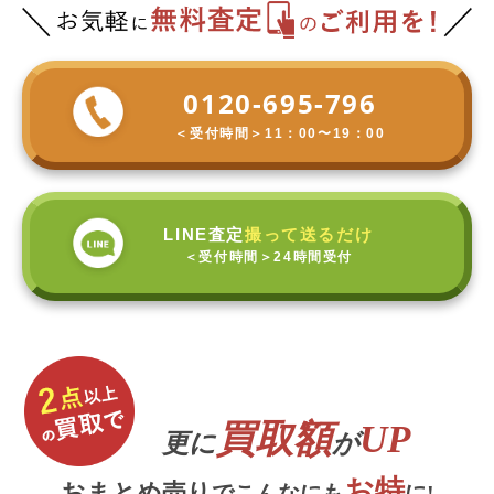
0120-695-796
＜受付時間＞
11：00〜19：00
LINE査定
撮って送るだけ
＜受付時間＞
24時間受付
買取額
UP
更に
が
お特
おまとめ売り
でこんなにも
に!