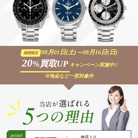
08月01日(土)～08月16日(日)
期間限定
20
%買取UP
キャンペーン実施中!!
※地金など一部対象外
他店より