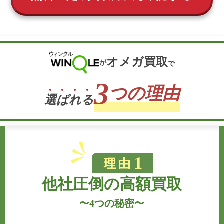
オメガ買取
が
で
3
つの理由
選
ば
れ
る
他社圧倒の高額買取
〜
4つの秘密
〜