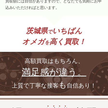
買取額には自信がありますので、どなたでも気軽にお申
込みいただければと思います。
茨城県
いちばん
で
オメガ
高く買取！
を
高額買取はもちろん、
満足感が違う。
も
上質で丁寧な接客
自信あり！