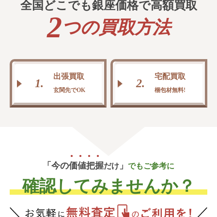
全国どこでも
銀
座
価
格
で高額買取
2
つの買取方法
出張買取
宅配買取
1.
2.
玄関先でOK
梱包材無料!
「今の
価
値
把
握
」
だけ
でもご参考に
確認してみませんか？