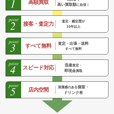
高額買取
高い買取額
に自信！
査定・鑑定歴が
接客・査定力
10
年以上
査定・出張・送料
すべて無料
すべて無料
迅速
査定・
スピード対応
即現金
買取
個室・
清潔感のある
店内空間
ドリンク有