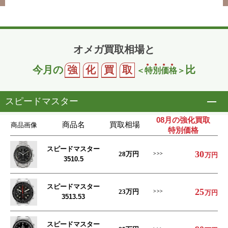
オメガ買取相場と
今月の
強
化
買
取
比
＜
特
別
価
格
＞
スピードマスター
開
08月の強化買取
商品名
買取相場
商品画像
特別価格
スピードマスター
30
28
万円
万円
3510.5
スピードマスター
25
23
万円
万円
3513.53
スピードマスター