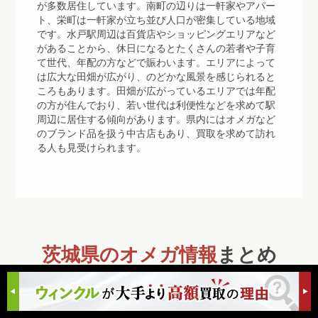
が多数居住しています。南町の辺りは一軒家やアパー
ト、栄町は一軒家が立ち並び人口が密集している地域
です。水戸駅周辺は百貨店やショッピングエリアなど
があることから、休日になるとたくさんの若者や子育
て世代、年配の方などで賑わいます。エリアによって
は広大な田畑が広がり、のどかな風景を感じられると
ころもあります。田畑が広がっているエリアでは年配
の方が住んでおり、若い世代は利便性などを求めて駅
周辺に居住する傾向があります。県内にはオメガなど
のブランド品を扱う中古店もあり、買取を求めて訪れ
る人も見受けられます。
茨城県のオメガ情報
まとめ
茨城県は関東地方に位置しており、都道府県人口は全