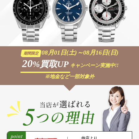
08月01日(土)～08月16日(日)
期間限定
20
%買取UP
キャンペーン実施中!!
※地金など一部対象外
他店より