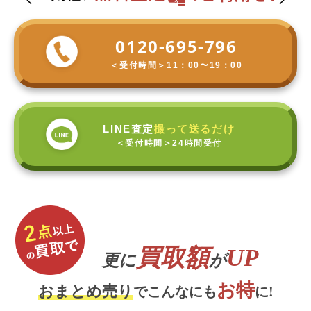
0120-695-796
＜受付時間＞
11：00〜19：00
LINE査定
撮って送るだけ
＜受付時間＞
24時間受付
買取額
UP
更に
が
お特
おまとめ売り
でこんなにも
に!