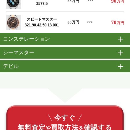
90
85
万円
万円
3577.5
スピードマスター
70
65
万円
万円
321.90.42.50.13.001
コンステレーション
開
シーマスター
開
デビル
開
今すぐ
無料査定
買取方法
確認する
や
を