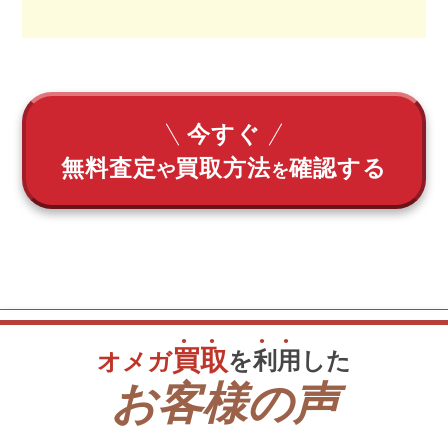
今すぐ
無料査定
買取方法
確認する
や
を
買
取
を
利
用
した
オメガ
お客様の声