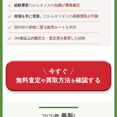
経験豊富
だからオメガの
知識が豊富鑑定
相場を常に更新。
だからギリギリの
高額買取が可能
国内外の
多岐に渡る販売ルート
を所持
500
名以上の
鑑定士・査定員を教育した
経験
今すぐ
無料査定
買取方法
確認する
や
を
2026
最新!
年