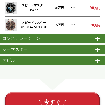
スピードマスター
90
85
万円
万円
3577.5
スピードマスター
70
65
万円
万円
321.90.42.50.13.001
コンステレーション
開
シーマスター
開
デビル
開
今すぐ