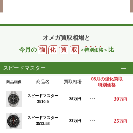
オメガ買取相場と
今月の
強
化
買
取
比
＜
特
別
価
格
＞
スピードマスター
開
08月の強化買取
商品名
買取相場
商品画像
特別価格
スピードマスター
30
28
万円
万円
3510.5
スピードマスター
25
23
万円
万円
3513.53