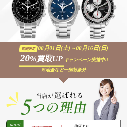
08月01日(土)～08月16日(日)
期間限定
20
%買取UP
キャンペーン実施中!!
※地金など一部対象外
他店より