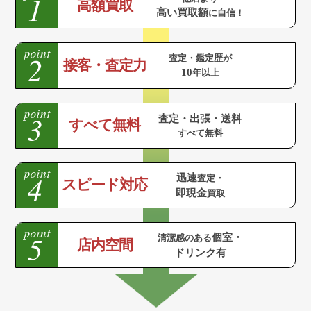
高額買取
高い買取額
に自信！
査定・鑑定歴が
接客・査定力
10
年以上
査定・出張・送料
すべて無料
すべて無料
迅速
査定・
スピード対応
即現金
買取
個室・
清潔感のある
店内空間
ドリンク有