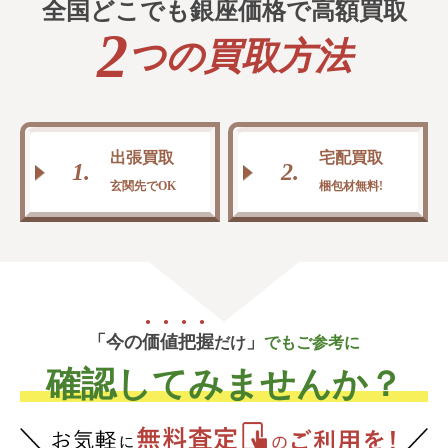
全国どこでも
銀
座
価
格
で高額買取
2
つの買取方法
出張買取
宅配買取
1.
2.
玄関先でOK
梱包材無料!
「今の
価
値
把
握
」
だけ
でもご参考に
確認してみませんか？