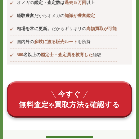
オメガの
鑑定・査定数は
過去５万回
以上
経験豊富
だからオメガの
知識が豊富鑑定
相場を常に更新。
だからギリギリの
高額買取が可能
国内外の
多岐に渡る販売ルート
を所持
500
名以上の
鑑定士・査定員を教育した
経験
今すぐ
無料査定
買取方法
確認する
や
を