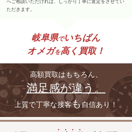
へご相談いただければ、しっかり丁寧に査定をさせてい
ただきます。
岐阜県
いちばん
で
オメガ
高く買取！
を
高額買取はもちろん、
満足感が違う。
も
上質で丁寧な接客
自信あり！