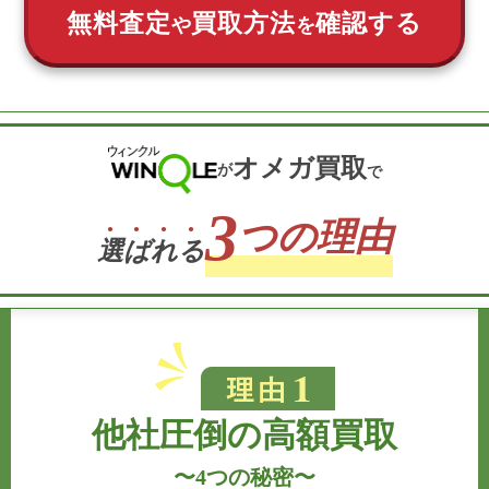
無料査定
買取方法
確認する
や
を
オメガ買取
が
で
3
つの理由
選
ば
れ
る
他社圧倒の高額買取
〜
4つの秘密
〜