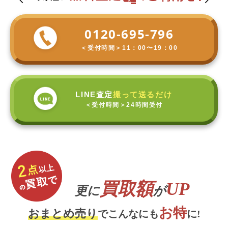
0120-695-796
＜受付時間＞
11：00〜19：00
LINE査定
撮って送るだけ
＜受付時間＞
24時間受付
買取額
UP
更に
が
お特
おまとめ売り
でこんなにも
に!