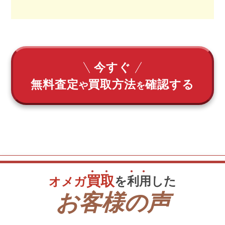
今すぐ
無料査定
買取方法
確認する
や
を
買
取
を
利
用
した
オメガ
お客様の声