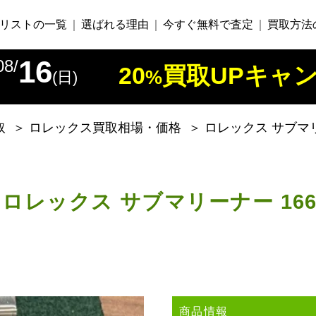
リストの一覧
選ばれる理由
今すぐ無料で査定
買取方法
16
08/
20
買取
UP
キャ
%
(日)
取
＞
ロレックス買取相場・価格
＞
ロレックス サブマリー
ロレックス サブマリーナー 16610
商品情報