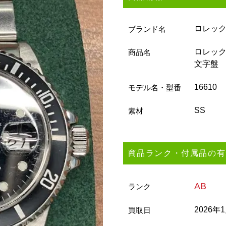
ロレッ
ブランド名
ロレックス
商品名
文字盤
16610
モデル名・型番
SS
素材
商品ランク・付属品の有
AB
ランク
2026年
買取日