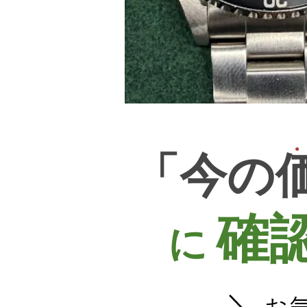
「今の
確
に