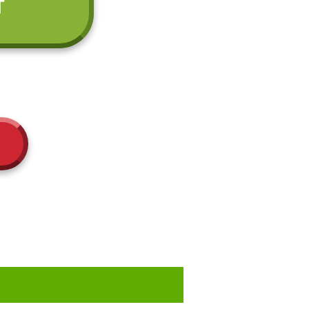
付
ぶ
た