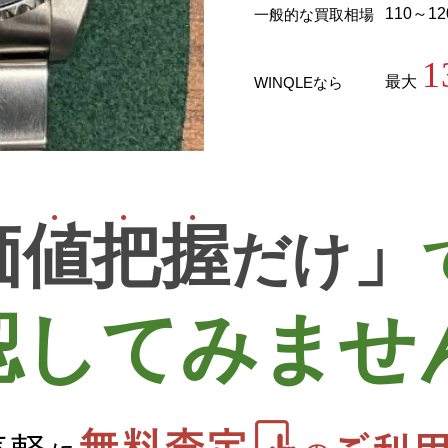
110～1
一般的な買取相場
1
最大
WINQLEなら
価
値
把
握
」
だけ
認してみませ