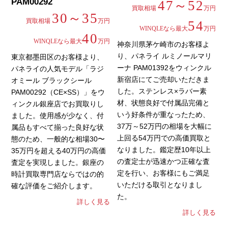
PAM00292
47～52
買取相場
万円
30～35
買取相場
万円
54
WINQLEなら最大
万円
40
WINQLEなら最大
万円
神奈川県茅ケ崎市のお客様よ
り、パネライ ルミノールマリ
東京都墨田区のお客様より、
ーナ PAM01392をウィンクル
パネライの人気モデル「ラジ
新宿店にてご売却いただきま
オミール ブラックシール
した。ステンレス×ラバー素
PAM00292（CE×SS）」をウ
材、状態良好で付属品完備と
ィンクル銀座店でお買取りし
いう好条件が重なったため、
ました。使用感が少なく、付
37万～52万円の相場を大幅に
属品もすべて揃った良好な状
上回る54万円での高価買取と
態のため、一般的な相場30〜
なりました。鑑定歴10年以上
35万円を超える40万円の高価
の査定士が迅速かつ正確な査
査定を実現しました。銀座の
定を行い、お客様にもご満足
時計買取専門店ならではの的
いただける取引となりまし
確な評価をご紹介します。
た。
詳しく見る
詳しく見る