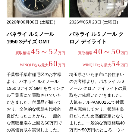
2026年06月06日 (土曜日)
2026年05月23日 (土曜日)
パネライ ルミノール
パネライ ルミノール ク
1950 3デイズ GMT
ロノ デイライト
45～52
40～50
買取相場
万円
買取相場
万円
60
54
WINQLEなら最大
万円
WINQLEなら最大
万円
千葉県千葉市稲毛区のお客様
埼玉県さいたま市にお住まい
より、パネライ ルミノール
のお客様より、パネライ ルミ
1950 3デイズ GMTをウィンク
ノール クロノ デイライトの買
ル千葉店にて買取させていた
取をご依頼いただきました。
だきました。付属品が揃って
人気モデルPAM00251で付属
おり、全体的な状態も比較的
品も完備しており、状態も良
良好だったことから、一般的
好だったため高価査定となり
な買取相場を上回る60万円で
ました。一般的な買取相場40
の高価買取を実現しました。
万円〜50万円のところ、ウィ