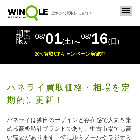
圧倒的な買取額に自信！
期間
01
16
08/
08/
限定
(土)
(日)
〜
20
買取
UP
キャンペーン実施中
%
パネライ買取価格・相場を定
期的に更新！
パネライは独自のデザインと存在感で人気を集
める高級時計ブランドであり、中古市場でも高
い需要があります。特にルミノールやラジオミ