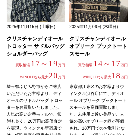
2025年11月15日 (土曜日)
2025年11月06日 (木曜日)
クリスチャンディオール
クリスチャンディオール
トロッター サドルバッグ
オブリーク ブックトート
ショルダーバッグ
スモール
17～19
14～17
買取相場
万円
買取相場
万円
20
18
WINQLEなら最大
万円
WINQLEなら最大
万円
埼玉県ふじみ野市からご来店
東京都江東区のお客様よりウ
いただいたお客様より、ディ
ィンクル渋谷店にて、ディオ
オールのサドルバッグ トロッ
ール オブリーク ブックトート
ターをお買取いたしました。
スモールを高価買取しまし
人気の高い定番モデルで、状
た。未使用に近い美品で、人
態も良く、20万円の高価査定
気の高いオブリーク柄が評価
を実現。ウィンクル新宿店で
され、18万円でのお取引とな