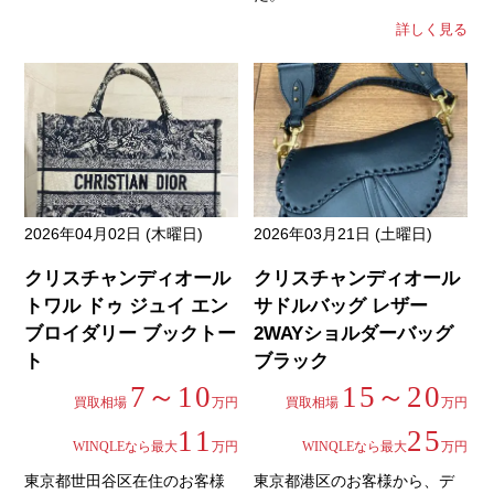
詳しく見る
2026年04月02日 (木曜日)
2026年03月21日 (土曜日)
クリスチャンディオール
クリスチャンディオール
トワル ドゥ ジュイ エン
サドルバッグ レザー
ブロイダリー ブックトー
2WAYショルダーバッグ
ト
ブラック
7～10
15～20
買取相場
万円
買取相場
万円
11
25
WINQLEなら最大
万円
WINQLEなら最大
万円
東京都世田谷区在住のお客様
東京都港区のお客様から、デ