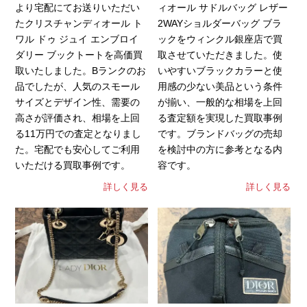
より宅配にてお送りいただい
ィオール サドルバッグ レザー
たクリスチャンディオール ト
2WAYショルダーバッグ ブラ
ワル ドゥ ジュイ エンブロイ
ックをウィンクル銀座店で買
ダリー ブックトートを高価買
取させていただきました。使
取いたしました。Bランクのお
いやすいブラックカラーと使
品でしたが、人気のスモール
用感の少ない美品という条件
サイズとデザイン性、需要の
が揃い、一般的な相場を上回
高さが評価され、相場を上回
る査定額を実現した買取事例
る11万円での査定となりまし
です。ブランドバッグの売却
た。宅配でも安心してご利用
を検討中の方に参考となる内
いただける買取事例です。
容です。
詳しく見る
詳しく見る