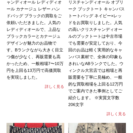
ャンディオール レディディオ
リスチャンディオール オブリ
ール カナージュ レザー ハン
ーク ブックトート キャンバス
ドバッグ ブラックの買取をご
トートバッグ ネイビー×レッ
依頼いただきました。人気の
ドをお買取りしました。人気
レディディオールで、上品な
の高いクリスチャンディオー
ブラックカラーとカナージュ
ルのブックトートは中古市場
デザインが魅力のお品物で
でも需要が安定しており、今
す。Bランクながら大きく目立
回のお品は軽く実用的なキャ
つ傷が少なく、再販需要も高
ンバス素材で、全体の印象も
かったため、一般相場7〜10万
きれいなABランクでした。ウ
円を上回る13万円で高価買取
ィンクル大宮店では相場と再
を実現しました。
販需要を丁寧に見極め、一般
的な買取相場を上回る12万円
詳しく見る
でご案内できた事例としてご
紹介します。 ※実質文字数
206文字
詳しく見る