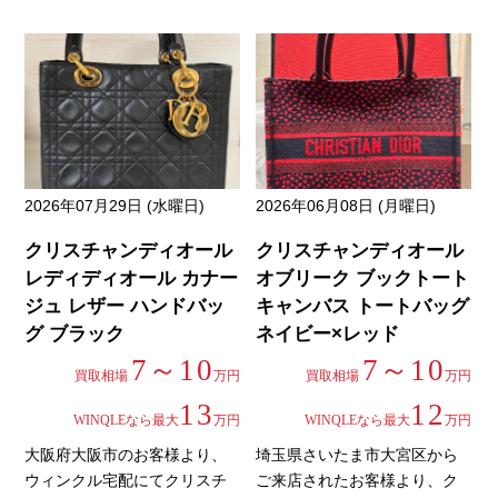
2026年07月29日 (水曜日)
2026年06月08日 (月曜日)
クリスチャンディオール
クリスチャンディオール
レディディオール カナー
オブリーク ブックトート
ジュ レザー ハンドバッ
キャンバス トートバッグ
グ ブラック
ネイビー×レッド
7～10
7～10
買取相場
万円
買取相場
万円
13
12
WINQLEなら最大
万円
WINQLEなら最大
万円
大阪府大阪市のお客様より、
埼玉県さいたま市大宮区から
ウィンクル宅配にてクリスチ
ご来店されたお客様より、ク