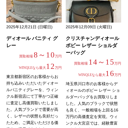
2025年12月21日 (日曜日)
2025年12月09日 (火曜日)
ディオール バニティ グ
クリスチャンディオール
レー
ボビー レザー ショルダ
ーバッグ
8～10
買取相場
万円
14～15
買取相場
万円
12
WINQLEなら最大
万円
16
WINQLEなら最大
万円
東京都新宿区のお客様からお
持ち込みいただいたディオー
埼玉県川口市のお客様からデ
ルバニティグレーを、ウィン
ィオールのボビー レザー ショ
クル新宿店にて丁寧かつ正確
ルダーバッグをお買取りしま
に査定し高価買取いたしまし
した。人気のブラックで状態
た。人気ブランドで需要が高
も良く、一般相場を上回る16
く、レザーの状態も良好だっ
万円の高価査定を実現。ウィ
たため、ご満足いただける価
ンクル大宮店では、経験豊富