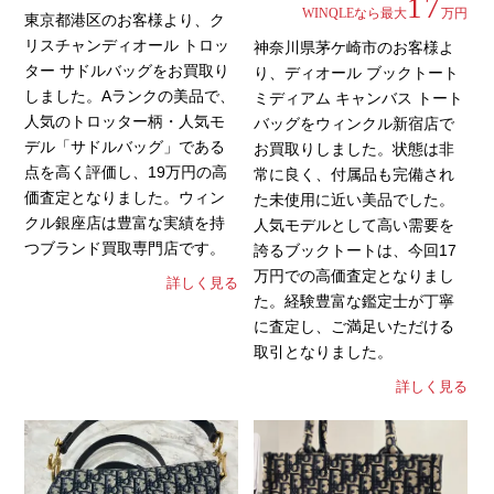
17
WINQLEなら最大
万円
東京都港区のお客様より、ク
リスチャンディオール トロッ
神奈川県茅ケ崎市のお客様よ
ター サドルバッグをお買取り
り、ディオール ブックトート
しました。Aランクの美品で、
ミディアム キャンバス トート
人気のトロッター柄・人気モ
バッグをウィンクル新宿店で
デル「サドルバッグ」である
お買取りしました。状態は非
点を高く評価し、19万円の高
常に良く、付属品も完備され
価査定となりました。ウィン
た未使用に近い美品でした。
クル銀座店は豊富な実績を持
人気モデルとして高い需要を
つブランド買取専門店です。
誇るブックトートは、今回17
万円での高価査定となりまし
詳しく見る
た。経験豊富な鑑定士が丁寧
に査定し、ご満足いただける
取引となりました。
詳しく見る