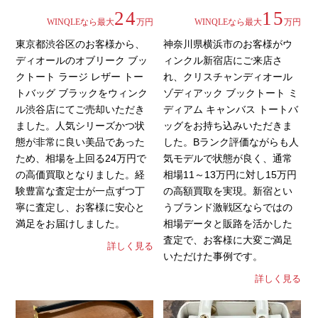
24
15
WINQLEなら最大
万円
WINQLEなら最大
万円
東京都渋谷区のお客様から、
神奈川県横浜市のお客様がウ
ディオールのオブリーク ブッ
ィンクル新宿店にご来店さ
クトート ラージ レザー トー
れ、クリスチャンディオール
トバッグ ブラックをウィンク
ゾディアック ブックトート ミ
ル渋谷店にてご売却いただき
ディアム キャンバス トートバ
ました。人気シリーズかつ状
ッグをお持ち込みいただきま
態が非常に良い美品であった
した。Bランク評価ながらも人
ため、相場を上回る24万円で
気モデルで状態が良く、通常
の高価買取となりました。経
相場11～13万円に対し15万円
験豊富な査定士が一点ずつ丁
の高額買取を実現。新宿とい
寧に査定し、お客様に安心と
うブランド激戦区ならではの
満足をお届けしました。
相場データと販路を活かした
査定で、お客様に大変ご満足
詳しく見る
いただけた事例です。
詳しく見る