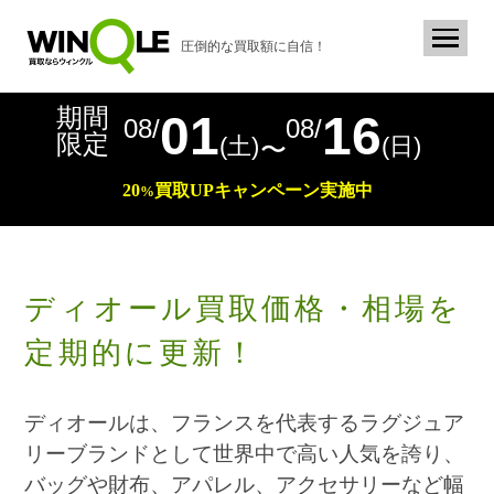
圧倒的な買取額に自信！
期間
01
16
08/
08/
限定
(土)
(日)
〜
20
買取
UP
キャンペーン実施中
%
ディオール買取価格・相場を
定期的に更新！
ディオールは、フランスを代表するラグジュア
リーブランドとして世界中で高い人気を誇り、
バッグや財布、アパレル、アクセサリーなど幅