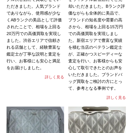
ただきました。人気ブランド
却いただきました。Bランク評
でありながら、使用感が少な
価ながらも全体的に美品で、
くABランクの美品として評価
ブランドの知名度や需要の高
されたことで、相場を上回る
さから、相場を上回る15万円
20万円での高価買取を実現し
での高価買取を実現しまし
ました。渋谷エリアで信頼さ
た。新宿エリアで豊富な実績
れる店舗として、経験豊富な
を積む当店のベテラン鑑定士
鑑定士が丁寧な説明と査定を
が、正確かつスピーディーな
行い、お客様にも安心と満足
査定を行い、お客様からも安
をお届けしました。
心して取引できたとのお声を
いただきました。ブランドバ
詳しく見る
ッグ買取をご検討の方にとっ
て、参考となる事例です。
詳しく見る