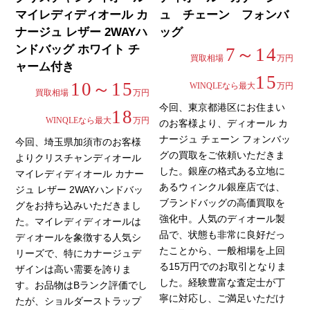
マイレディディオール カ
ュ チェーン フォンバ
ナージュ レザー 2WAYハ
ッグ
ンドバッグ ホワイト チ
7～14
買取相場
万円
ャーム付き
15
10～15
WINQLEなら最大
万円
買取相場
万円
今回、東京都港区にお住まい
18
WINQLEなら最大
万円
のお客様より、ディオール カ
ナージュ チェーン フォンバッ
今回、埼玉県加須市のお客様
グの買取をご依頼いただきま
よりクリスチャンディオール
した。銀座の格式ある立地に
マイレディディオール カナー
あるウィンクル銀座店では、
ジュ レザー 2WAYハンドバッ
ブランドバッグの高価買取を
グをお持ち込みいただきまし
強化中。人気のディオール製
た。マイレディディオールは
品で、状態も非常に良好だっ
ディオールを象徴する人気シ
たことから、一般相場を上回
リーズで、特にカナージュデ
る15万円でのお取引となりま
ザインは高い需要を誇りま
した。経験豊富な査定士が丁
す。お品物はBランク評価でし
寧に対応し、ご満足いただけ
たが、ショルダーストラップ