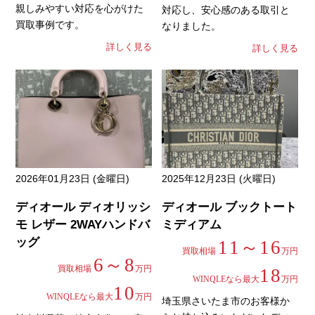
親しみやすい対応を心がけた
対応し、安心感のある取引と
買取事例です。
なりました。
詳しく見る
詳しく見る
2026年01月23日 (金曜日)
2025年12月23日 (火曜日)
ディオール ディオリッシ
ディオール ブックトート
モ レザー 2WAYハンドバ
ミディアム
ッグ
11～16
買取相場
万円
6～8
買取相場
万円
18
WINQLEなら最大
万円
10
WINQLEなら最大
万円
埼玉県さいたま市のお客様か