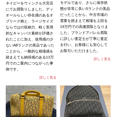
モデルであり、さらに保存状
ネイビーをウィンクル大宮店
態が非常に良いSランクの美品
にてお買取りしました。ディ
だったことから、中古市場の
オールらしい存在感のあるオ
需要を踏まえて相場を上回る
ブリーク柄と、ラージサイズ
19万円での高価買取となりま
ならではの収納力、軽く実用
した。ブランドアパレル買取
的なキャンバス素材が評価さ
に詳しい査定士が丁寧に査定
れたことに加え、使用感の少
を行い、お客様にも安心して
ないABランクの美品であった
お取引いただけました。
ことから、一般的な相場感を
踏まえても納得感のある13万
詳しく見る
円でのご案内につながった事
例です。
詳しく見る