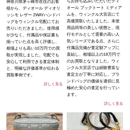
らお持ち込みいただいたディ
神奈川県茅ヶ崎市在住のお客
オール ブックトート ミディア
様から、ディオール ディオリ
ムを、ウィンクル大宮店にて
ッシモ レザー 2WAYハンドバ
高価買取いたしました。未使
ッグをウィンクル宅配にてお
用品同等の美しい状態と、現
売りいただきました。使用感
行モデルとして需要の高い人
が少なく、付属品や保証書も
気シリーズである点、さらに
揃っていた点を高く評価し、
付属品完備が査定額アップに
相場よりも高い10万円での買
直結し、相場以上の18万円で
取が実現しました。宅配でも
のお買取となりました。ウィ
安心して利用できる査定体制
ンクル大宮店では経験豊富な
と、明確な評価基準が伝わる
査定士が丁寧に対応し、ブラ
買取事例です。
ンドバッグの価値を適切に見
詳しく見る
極めた安心の査定を行ってい
ます。
詳しく見る