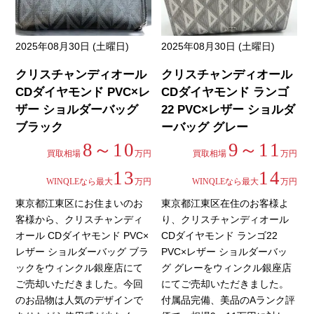
2025年08月30日 (土曜日)
2025年08月30日 (土曜日)
クリスチャンディオール
クリスチャンディオール
CDダイヤモンド PVC×レ
CDダイヤモンド ランゴ
ザー ショルダーバッグ
22 PVC×レザー ショルダ
ブラック
ーバッグ グレー
8～10
9～11
買取相場
万円
買取相場
万円
13
14
WINQLEなら最大
万円
WINQLEなら最大
万円
東京都江東区にお住まいのお
東京都江東区在住のお客様よ
客様から、クリスチャンディ
り、クリスチャンディオール
オール CDダイヤモンド PVC×
CDダイヤモンド ランゴ22
レザー ショルダーバッグ ブラ
PVC×レザー ショルダーバッ
ックをウィンクル銀座店にて
グ グレーをウィンクル銀座店
ご売却いただきました。今回
にてご売却いただきました。
のお品物は人気のデザインで
付属品完備、美品のAランク評