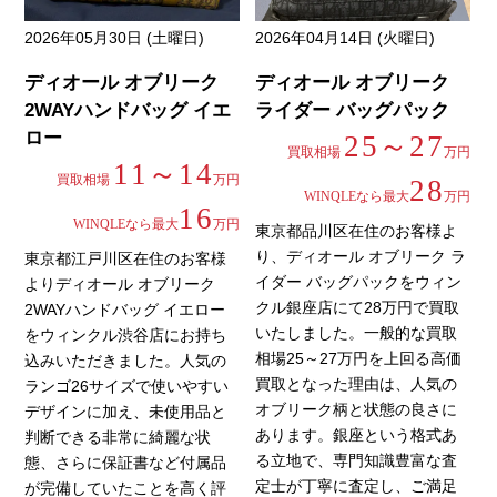
2026年05月30日 (土曜日)
2026年04月14日 (火曜日)
ディオール オブリーク
ディオール オブリーク
2WAYハンドバッグ イエ
ライダー バッグパック
ロー
25～27
買取相場
万円
11～14
買取相場
万円
28
WINQLEなら最大
万円
16
WINQLEなら最大
万円
東京都品川区在住のお客様よ
り、ディオール オブリーク ラ
東京都江戸川区在住のお客様
イダー バッグパックをウィン
よりディオール オブリーク
クル銀座店にて28万円で買取
2WAYハンドバッグ イエロー
いたしました。一般的な買取
をウィンクル渋谷店にお持ち
相場25～27万円を上回る高価
込みいただきました。人気の
買取となった理由は、人気の
ランゴ26サイズで使いやすい
オブリーク柄と状態の良さに
デザインに加え、未使用品と
あります。銀座という格式あ
判断できる非常に綺麗な状
る立地で、専門知識豊富な査
態、さらに保証書など付属品
定士が丁寧に査定し、ご満足
が完備していたことを高く評