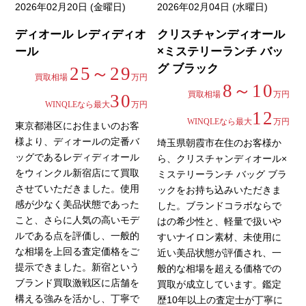
2026年02月20日 (金曜日)
2026年02月04日 (水曜日)
ディオール レディディオ
クリスチャンディオール
ール
×ミステリーランチ バッ
グ ブラック
25～29
買取相場
万円
8～10
買取相場
万円
30
WINQLEなら最大
万円
12
WINQLEなら最大
万円
東京都港区にお住まいのお客
様より、ディオールの定番バ
埼玉県朝霞市在住のお客様か
ッグであるレディディオール
ら、クリスチャンディオール×
をウィンクル新宿店にて買取
ミステリーランチ バッグ ブラ
させていただきました。使用
ックをお持ち込みいただきま
感が少なく美品状態であった
した。ブランドコラボならで
こと、さらに人気の高いモデ
はの希少性と、軽量で扱いや
ルである点を評価し、一般的
すいナイロン素材、未使用に
な相場を上回る査定価格をご
近い美品状態が評価され、一
提示できました。新宿という
般的な相場を超える価格での
ブランド買取激戦区に店舗を
買取が成立しています。鑑定
構える強みを活かし、丁寧で
歴10年以上の査定士が丁寧に