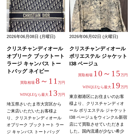
2026年06月08日 (月曜日)
2026年06月02日 (火曜日)
クリスチャンディオール
クリスチャンディオール
オブリーク ブックトート
ポリエステル ジャケット
ラージ キャンバス トー
I38 ベージュ
トバッグ ネイビー
10～15
買取相場
万円
8～11
買取相場
万円
19
WINQLEなら最大
万円
13
WINQLEなら最大
万円
東京都港区にお住まいのお客
様より、クリスチャンディオ
埼玉県さいたま市大宮区から
ール ポリエステル ジャケット
ご来店いただいたお客様よ
I38 ベージュをウィンクル新宿
り、クリスチャンディオール
店にて買取させていただきま
オブリーク ブックトート ラー
した。国内流通が少ない希少
ジ キャンバス トートバッグ