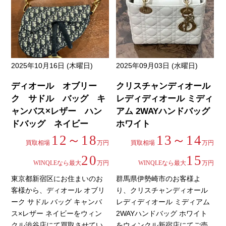
2025年10月16日 (木曜日)
2025年09月03日 (水曜日)
ディオール オブリー
クリスチャンディオール
ク サドル バッグ キ
レディディオール ミディ
ャンバス×レザー ハン
アム 2WAYハンドバッグ
ドバッグ ネイビー
ホワイト
12～18
13～14
買取相場
万円
買取相場
万円
20
15
WINQLEなら最大
万円
WINQLEなら最大
万円
東京都新宿区にお住まいのお
群馬県伊勢崎市のお客様よ
客様から、ディオール オブリ
り、クリスチャンディオール
ーク サドル バッグ キャンバ
レディディオール ミディアム
ス×レザー ネイビーをウィン
2WAYハンドバッグ ホワイト
クル渋谷店にて買取させてい
をウィンクル新宿店にてご売