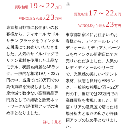
ュ
19～22
買取相場
万円
17～22
買取相場
万円
23
WINQLEなら最大
万円
23
WINQLEなら最大
万円
東京都日野市にお住まいのお
客様から、ディオール サドル
東京都新宿区にお住まいのお
サテン ブラックをウィンクル
客様から、ディオール レディ
立川店にてお売りいただきま
ディオール ミディアム ベージ
した。人気のサドルバッグで
ュをウィンクル新宿店にてお
サテン素材を使用した上品な
売りいただきました。人気の
モデル、状態も綺麗なABラン
レディディオールシリーズ
ク。一般的な相場19万～22万
で、光沢感の美しいパテント
円の中、当店では23万円での
素材、状態も良好なABラン
高価買取を実現しました。多
ク。一般的な相場17万～22万
摩地域で数少ない高額商品専
円の中、当店では23万円での
門店としての経験と販売ネッ
高価買取を実現しました。新
トワークが評価額アップの決
宿エリアの激戦区で培った相
め手となりました。
場分析力と販路の広さが評価
額アップの決め手となりまし
詳しく見る
た。