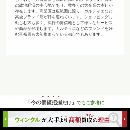
の政治経済の中心地であり、数多くの大企業の本社が
存在します。商業区は広範囲に渡り、カルティエなど
高級ブランド店が軒を連ねています。ショッピングに
勤しむ方も多く、流行の発信地として様々なサービス
や商品が登場します。カルティエなどのブランドを好
む富裕層も大勢集まっている都市でもあります。
「今の
価
値
把
握
」
だけ
でもご参考に
確認してみませんか？