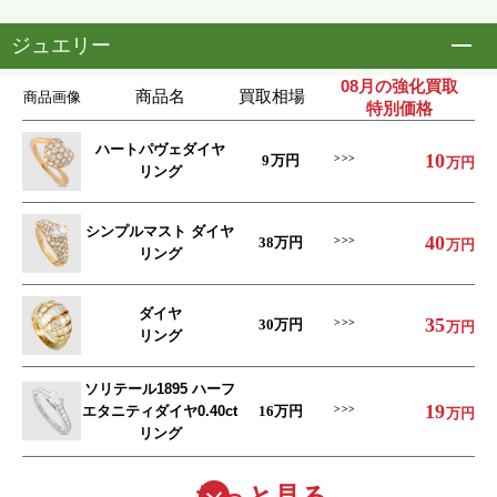
ジュエリー
開
08月の強化買取
商品名
買取相場
商品画像
特別価格
ハートパヴェダイヤ
10
9
万円
万円
リング
シンプルマスト ダイヤ
40
38
万円
万円
リング
ダイヤ
35
30
万円
万円
リング
ソリテール1895 ハーフ
19
エタニティダイヤ0.40ct
16
万円
万円
リング
もっと見る