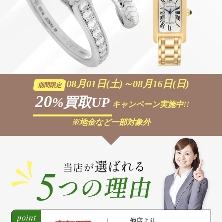
08月01日(土)～08月16日(日)
期間限定
20
%買取UP
キャンペーン実施中!!
※地金など一部対象外
他店より