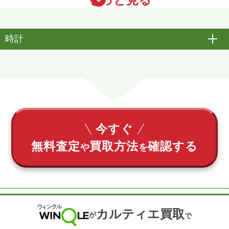
時計
開
今すぐ
無料査定
買取方法
確認する
や
を
カルティエ買取
が
で