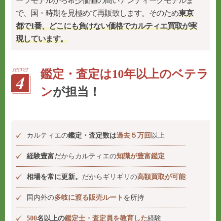
ーツモデルから希少価値の高いアンティークモデルま
で、国・時期を見極めて再販致します。そのため
東京
都で1番、どこにも負けない価格でカルティエ買取が実
現しています。
鑑定・査定は10年以上のベテラ
ン
が担当！
カルティエの
鑑定・査定数は
過去５万回
以上
経験豊富
だからカルティエの
知識が豊富鑑定
相場を常に更新。
だからギリギリの
高額買取が可能
国内外の
多岐に渡る販売ルート
を所持
500
名以上の
鑑定士・査定員を教育した
経験