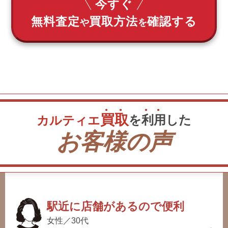
今すぐ
無料査定
買取方法
確認する
や
を
買
取
を
利
用
した
カルティエ
お客様の声
駅近に店舗があるので便利
女性／30代