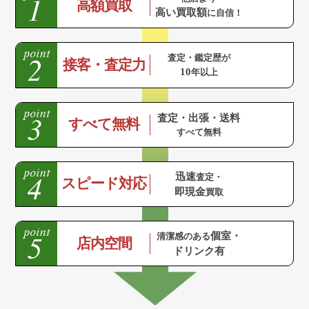
高額買取
高い買取額
に自信！
査定・鑑定歴が
接客・査定力
10
年以上
査定・出張・送料
すべて無料
すべて無料
迅速
査定・
スピード対応
即現金
買取
個室・
清潔感のある
店内空間
ドリンク有