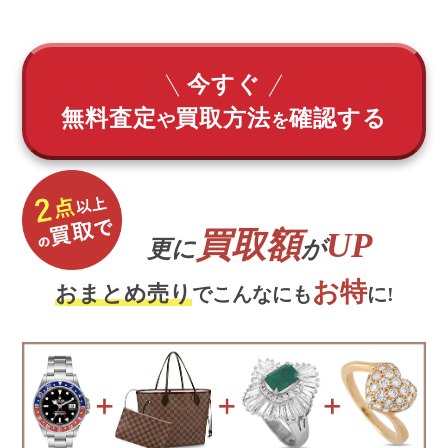
今すぐ
無料査定
買取方法
確認する
や
を
買取額
UP
更に
が
お特
おまとめ売り
でこんなにも
に!