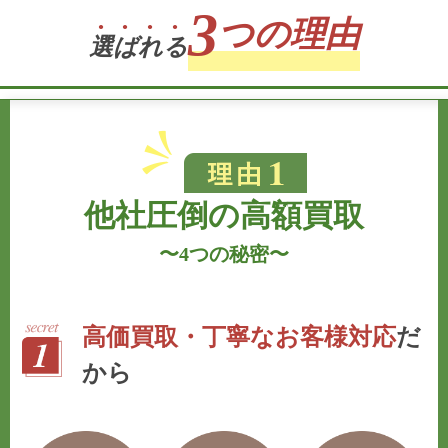
3
つの理由
選
ば
れ
る
他社圧倒の高額買取
〜
4つの秘密
〜
高価買取・丁寧なお客様対応
だ
から