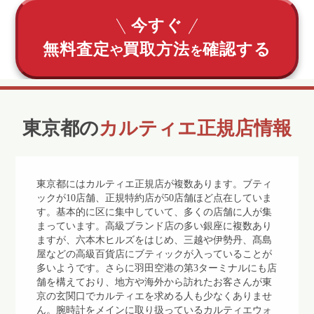
今すぐ
無料査定
買取方法
確認する
や
を
東京都の
カルティエ正規店情報
東京都にはカルティエ正規店が複数あります。ブティ
ックが10店舗、正規特約店が50店舗ほど点在していま
す。基本的に区に集中していて、多くの店舗に人が集
まっています。高級ブランド店の多い銀座に複数あり
ますが、六本木ヒルズをはじめ、三越や伊勢丹、髙島
屋などの高級百貨店にブティックが入っていることが
多いようです。さらに羽田空港の第3ターミナルにも店
舗を構えており、地方や海外から訪れたお客さんが東
京の玄関口でカルティエを求める人も少なくありませ
ん。腕時計をメインに取り扱っているカルティエウォ