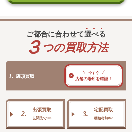
ご都合に合わせて
選
べ
る
３
つの買取方法
今すぐ
1.
店頭買取
店舗の場所を確認！
出張買取
宅配買取
2.
3.
玄関先でOK
梱包材無料!