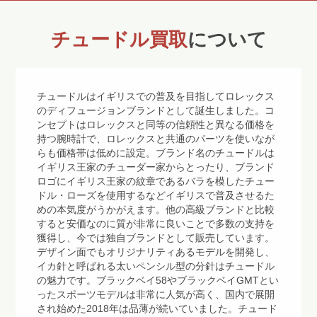
チュードル買取
について
チュードルはイギリスでの普及を目指してロレックス
のディフュージョンブランドとして誕生しました。コ
ンセプトはロレックスと同等の信頼性と異なる価格を
持つ腕時計で、ロレックスと共通のパーツを使いなが
らも価格帯は低めに設定。ブランド名のチュードルは
イギリス王家のチューダー家からとったり、ブランド
ロゴにイギリス王家の紋章であるバラを模したチュー
ドル・ローズを使用するなどイギリスで普及させるた
めの本気度がうかがえます。他の高級ブランドと比較
すると安価なのに質が非常に良いことで多数の支持を
獲得し、今では独自ブランドとして販売しています。
デザイン面でもオリジナリティあるモデルを開発し、
イカ針と呼ばれる太いペンシル型の分針はチュードル
の魅力です。ブラックベイ58やブラックベイGMTとい
ったスポーツモデルは非常に人気が高く、国内で展開
され始めた2018年は品薄が続いていました。チュード