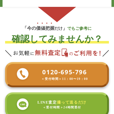
「今の
価
値
把
握
」
だけ
でもご参考に
確認してみませんか？
0120-695-796
＜受付時間＞
11：00〜19：00
LINE査定
撮って送るだけ
＜受付時間＞
24時間受付