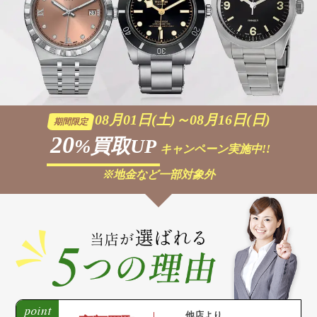
08月01日(土)～08月16日(日)
期間限定
20
%買取UP
キャンペーン実施中!!
※地金など一部対象外
他店より