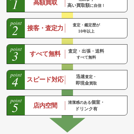
高額買取
高い買取額
に自信！
査定・鑑定歴が
接客・査定力
10
年以上
査定・出張・送料
すべて無料
すべて無料
迅速
査定・
スピード対応
即現金
買取
個室・
清潔感のある
店内空間
ドリンク有