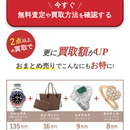
今すぐ
無料査定
買取方法
確認する
や
を
買取額
UP
更に
が
お特
おまとめ売り
でこんなにも
に!