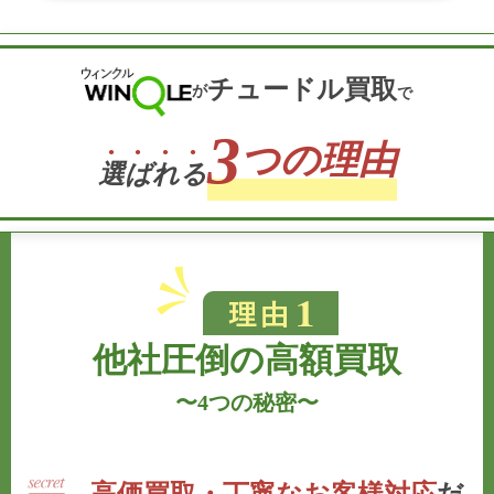
チュードル買取
が
で
3
つの理由
選
ば
れ
る
他社圧倒の高額買取
〜
4つの秘密
〜
高価買取・丁寧なお客様対応
だ