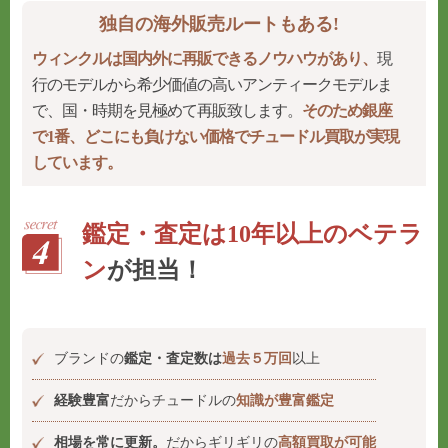
独自の海外販売ルートもある!
ウィンクルは国内外に再販できるノウハウがあり、
現
行のモデルから希少価値の高いアンティークモデルま
で、国・時期を見極めて再販致します。
そのため銀座
で1番、どこにも負けない価格でチュードル買取が実現
しています。
鑑定・査定は10年以上のベテラ
ン
が担当！
ブランドの
鑑定・査定数は
過去５万回
以上
経験豊富
だからチュードルの
知識が豊富鑑定
相場を常に更新。
だからギリギリの
高額買取が可能