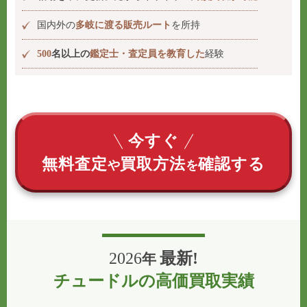
国内外の
多岐に渡る販売ルート
を所持
500
名以上の
鑑定士・査定員を教育した
経験
今すぐ
無料査定
買取方法
確認する
や
を
2026
最新!
年
チュードルの高価買取実績