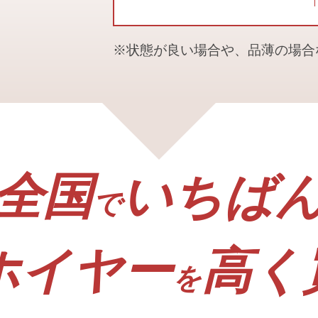
※状態が良い場合や、品薄の場
全国
いちば
で
ホイヤー
高く
を