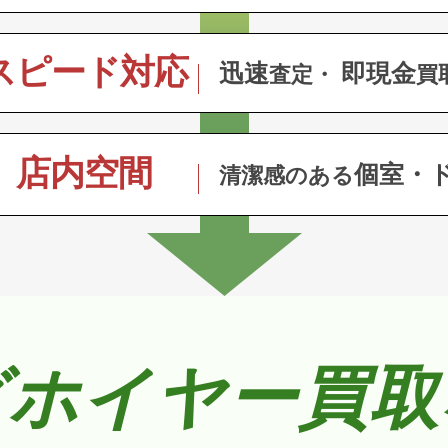
スピード対応
迅速
即現金
査定・
買
店内空間
個室・
清潔感のある
グホイヤー買取