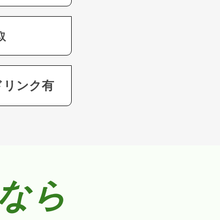
取
ドリンク有
なら