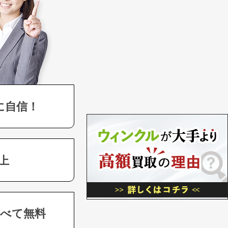
に自信！
上
べて無料