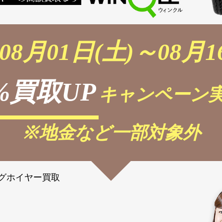
08月01日(土)～08月1
%買取UP
キャンペーン実
※地金など一部対象外
グホイヤー買取