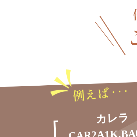
カレラ
CAR2A1K.BA