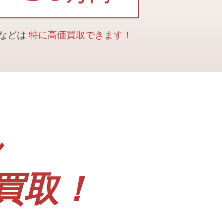
合などは
特に高価買取できます！
ん
買取！