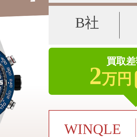
B社
買取差
2
万円
WINQLE