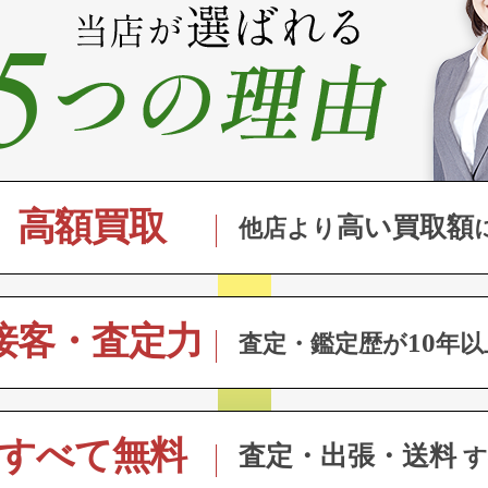
高額買取
高い買取額
他店より
接客・査定力
10
査定・鑑定歴が
年以
すべて無料
査定・出張・送料
す