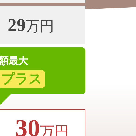
29
万円
額最大
プラス
30
万円