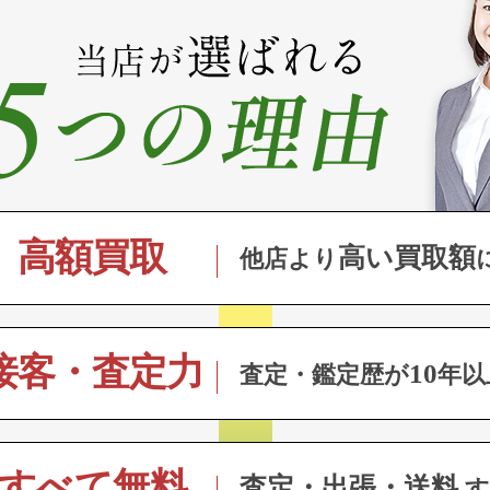
高額買取
高い買取額
他店より
接客・査定力
10
査定・鑑定歴が
年以
すべて無料
査定・出張・送料
す