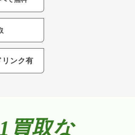
取
ドリンク有
21買取な