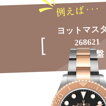
ヨットマス
268621
黒文字盤