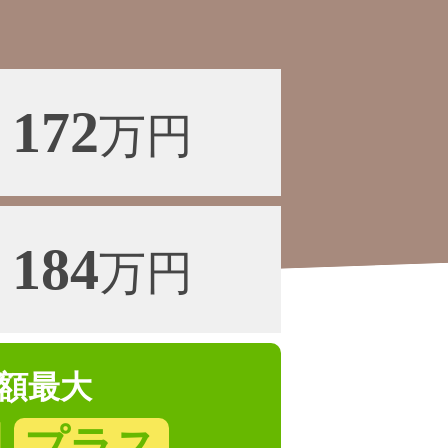
172
万円
184
万円
額最大
円
プラス