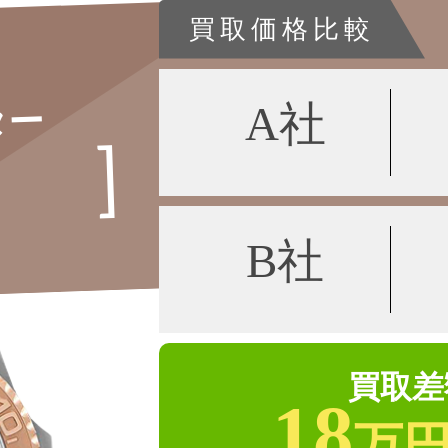
買取価格比較
A社
ター
B社
買取差
18
万