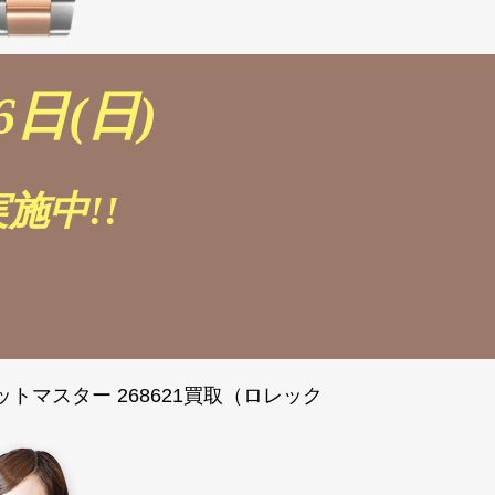
6日(日)
施中!!
ットマスター 268621買取（ロレック