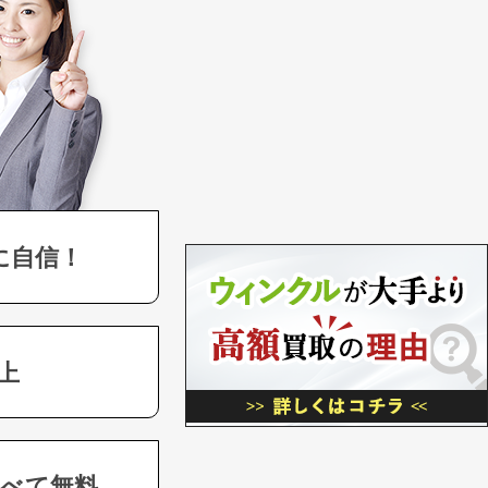
に自信！
上
べて無料