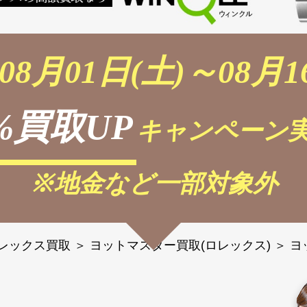
08月01日(土)～08月1
%買取UP
キャンペーン実
※地金など一部対象外
レックス買取
＞
ヨットマスター買取(ロレックス)
＞
ヨ