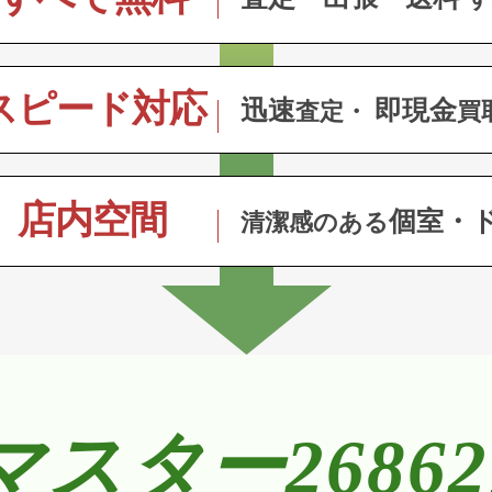
スピード対応
迅速
即現金
査定・
買
店内空間
個室・
清潔感のある
スター2686