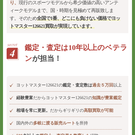
り、
現行のスポーツモデルから希少価値の高いアンテ
ィークモデルまで、国・時期を見極めて再販致しま
す。そのため
全国で1番、どこにも負けない価格でヨッ
トマスター126621買取が実現しています。
鑑定・査定は10年以上のベテラ
ン
が担当！
ヨットマスター126621の
鑑定・査定数は
過去５万回
以上
経験豊富
だからヨットマスター126621の
知識が豊富鑑定
相場を常に更新。
だからギリギリの
高額買取が可能
国内外の
多岐に渡る販売ルート
を所持