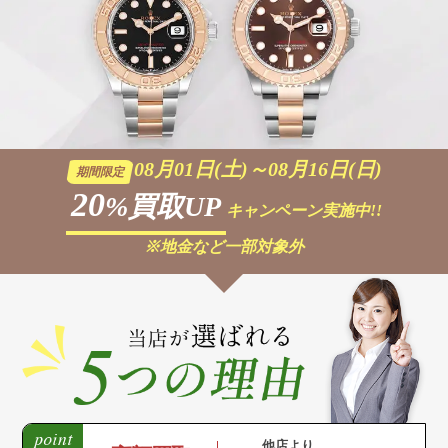
08月01日(土)～08月16日(日)
期間限定
20
%買取UP
キャンペーン実施中!!
※地金など一部対象外
他店より