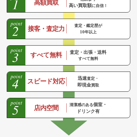
高額買取
高い買取額
に自信！
査定・鑑定歴が
接客・査定力
10
年以上
査定・出張・送料
すべて無料
すべて無料
迅速
査定・
スピード対応
即現金
買取
個室・
清潔感のある
店内空間
ドリンク有