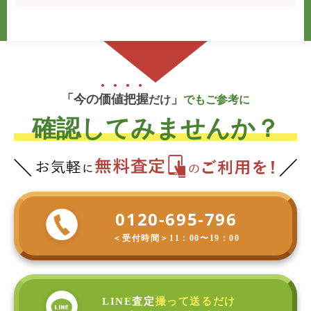
「今の
価
値
把
握
」
だけ
でもご参考に
確認してみませんか？
0120-695-796
＜受付時間＞
11：00〜19：00
LINE査定
撮って送るだけ