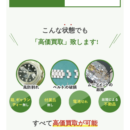
こんな
状
態
でも
「高価買取」致します!
すべて
高価買取が可能