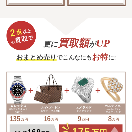
買取額
UP
更に
が
お特
おまとめ売り
でこんなにも
に!