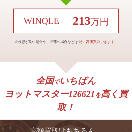
213
WINQLE
万円
※状態が良い場合や、品薄の場合などは
特に高価買取できます！
全国
いちばん
で
ヨットマスター126621
高く買
を
取！
高額買取はもちろん、