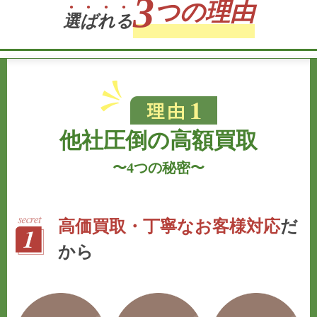
3
つの理由
選
ば
れ
る
他社圧倒の高額買取
〜
4つの秘密
〜
高価買取・丁寧なお客様対応
だ
から