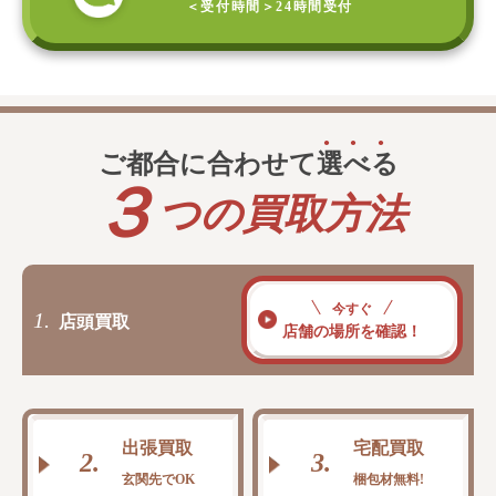
＜受付時間＞
24時間受付
ご都合に合わせて
選
べ
る
３
つの買取方法
今すぐ
1.
店頭買取
店舗の場所を確認！
出張買取
宅配買取
2.
3.
玄関先でOK
梱包材無料!