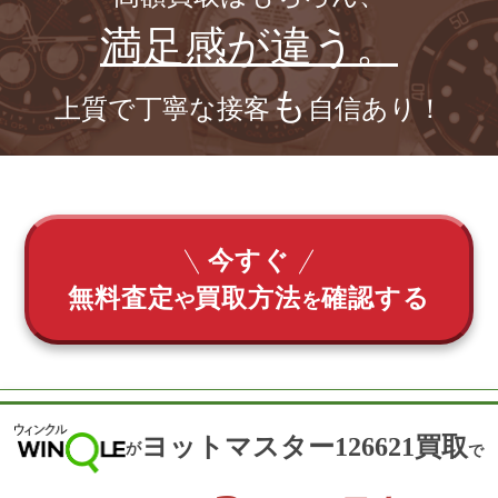
満足感が違う。
も
上質で丁寧な接客
自信あり！
今すぐ
無料査定
買取方法
確認する
や
を
ヨットマスター126621買取
が
で