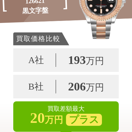
126621
黒文字盤
買取価格比較
193
A社
万円
206
B社
万円
買取差額最大
20
プラス
万円