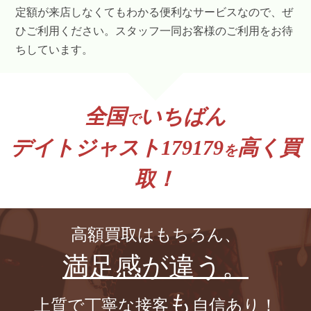
定額が来店しなくてもわかる便利なサービスなので、ぜ
ひご利用ください。スタッフ一同お客様のご利用をお待
ちしています。
全国
いちばん
で
デイトジャスト179179
高く買
を
取！
高額買取はもちろん、
満足感が違う。
も
上質で丁寧な接客
自信あり！