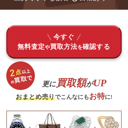
今すぐ
無料査定
買取方法
確認する
や
を
買取額
UP
更に
が
お特
おまとめ売り
でこんなにも
に!