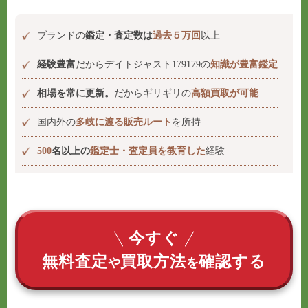
ブランドの
鑑定・査定数は
過去５万回
以上
経験豊富
だからデイトジャスト179179の
知識が豊富鑑定
相場を常に更新。
だからギリギリの
高額買取が可能
国内外の
多岐に渡る販売ルート
を所持
500
名以上の
鑑定士・査定員を教育した
経験
今すぐ
無料査定
買取方法
確認する
や
を