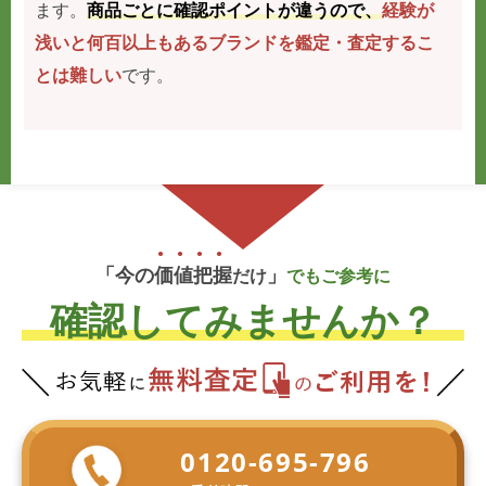
ます。
商品ごとに確認ポイントが違うので、
経験が
浅いと何百以上もあるブランドを鑑定・査定するこ
とは難しい
です。
「今の
価
値
把
握
」
だけ
でもご参考に
確認してみませんか？
0120-695-796