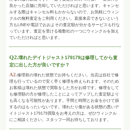
良かった店舗に売却していただければと思います。キャンセ
ルする際はキャンセル料もかからないので、お気軽にウィン
クルの無料査定をご利用ください。直接来店できないという
方もLINEや電話でおおよその査定額が分かるサービスも行な
っています。査定を受ける複数社の一つにウィンクルを加え
ていただければと思います。
Q2.
壊れたデイトジャスト179179は修理してから査
定に出した方が良いですか？
A2.
修理前の壊れた状態でお持ちください。当店は自社で修
理も行っているので安く早く修理を終えられます。そのため
お客様は壊れた状態で買取をした方がお得です。修理をして
も修理額の方が修理したことによってアップした査定額より
も高くなる可能性があります。手間と時間とお金をかけて損
するのはもったいないです。壊れたり傷がある状態の悪いデ
イトジャスト179179買取をお考えの方は、ぜひウィンクル
にご相談ください。スタッフ一同お待ちしております。