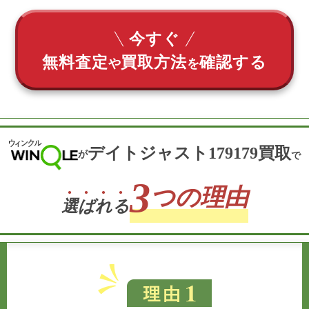
今すぐ
無料査定
買取方法
確認する
や
を
デイトジャスト179179買取
が
で
3
つの理由
選
ば
れ
る