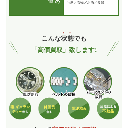
毛皮／着物／お酒／食器
こんな
状
態
でも
「高価買取」致します!