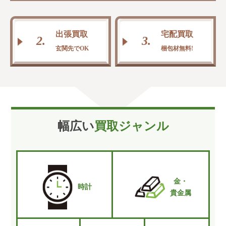
出張買取
宅配買取
2.
3.
玄関先でOK
梱包材無料!
幅広い
買取ジャンル
金・
時計
貴金属