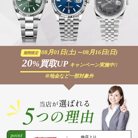
08月01日(土)～08月16日(日)
期間限定
20
%買取UP
キャンペーン実施中!!
※地金など一部対象外
他店より