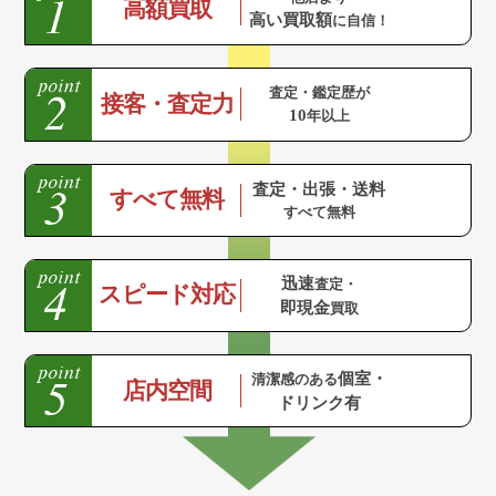
高額買取
高い買取額
に自信！
査定・鑑定歴が
接客・査定力
10
年以上
査定・出張・送料
すべて無料
すべて無料
迅速
査定・
スピード対応
即現金
買取
個室・
清潔感のある
店内空間
ドリンク有