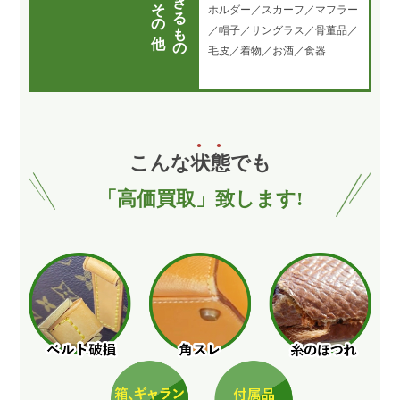
買取できるもの
その他
ホルダー／スカーフ／マフラー
／帽子／サングラス／骨董品／
毛皮／着物／お酒／食器
こんな
状
態
でも
「高価買取」致します!