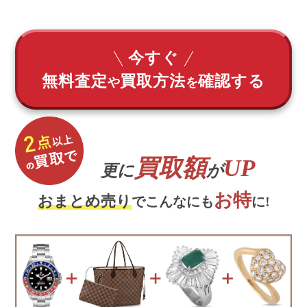
今すぐ
無料査定
買取方法
確認する
や
を
買取額
UP
更に
が
お特
おまとめ売り
でこんなにも
に!