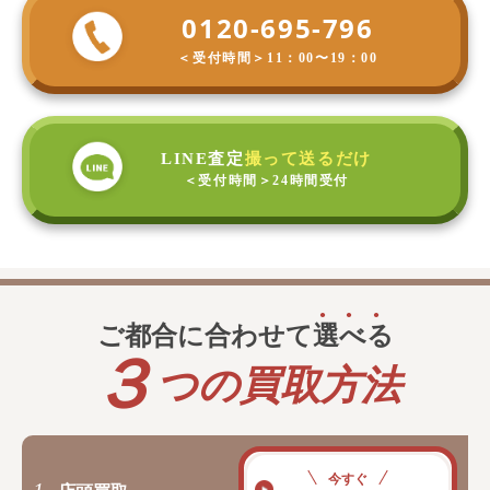
0120-695-796
＜受付時間＞
11：00〜19：00
LINE査定
撮って送るだけ
＜受付時間＞
24時間受付
ご都合に合わせて
選
べ
る
３
つの買取方法
今すぐ
1.