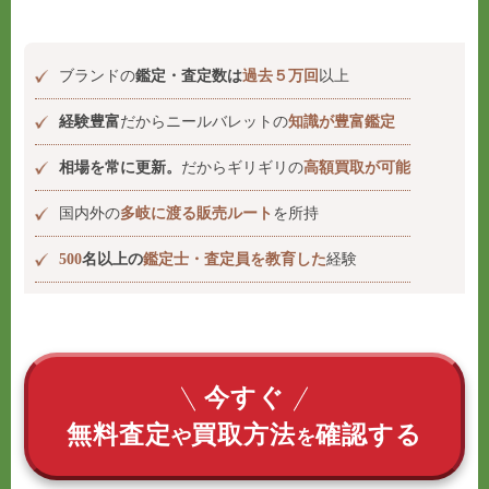
ブランドの
鑑定・査定数は
過去５万回
以上
経験豊富
だからニールバレットの
知識が豊富鑑定
相場を常に更新。
だからギリギリの
高額買取が可能
国内外の
多岐に渡る販売ルート
を所持
500
名以上の
鑑定士・査定員を教育した
経験
今すぐ
無料査定
買取方法
確認する
や
を