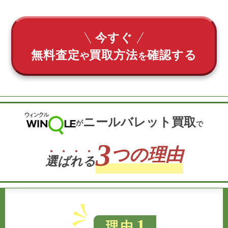
今すぐ
無料査定
買取方法
確認する
や
を
ニールバレット買取
が
で
3
つの理由
選
ば
れ
る