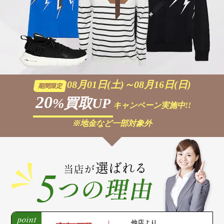
08月01日(土)～08月16日(日)
期間限定
20
%買取UP
キャンペーン実施中!!
※地金など一部対象外
他店より