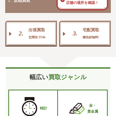
店頭買取
店舗の場所を確認！
出張買取
宅配買取
2.
3.
玄関先でOK
梱包材無料!
幅広い
買取ジャンル
金・
時計
貴金属