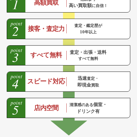
高額買取
高い買取額
に自信！
査定・鑑定歴が
接客・査定力
10
年以上
査定・出張・送料
すべて無料
すべて無料
迅速
査定・
スピード対応
即現金
買取
個室・
清潔感のある
店内空間
ドリンク有