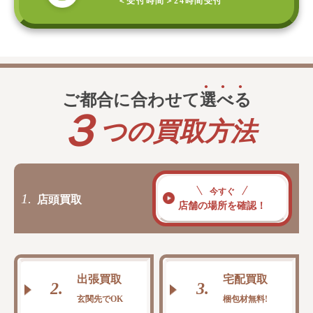
＜受付時間＞
24時間受付
ご都合に合わせて
選
べ
る
３
つの買取方法
今すぐ
1.
店頭買取
店舗の場所を確認！
出張買取
宅配買取
2.
3.
玄関先でOK
梱包材無料!