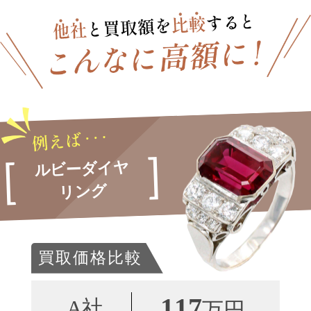
ルビーダイヤ
リング
買取価格比較
117
A社
万円