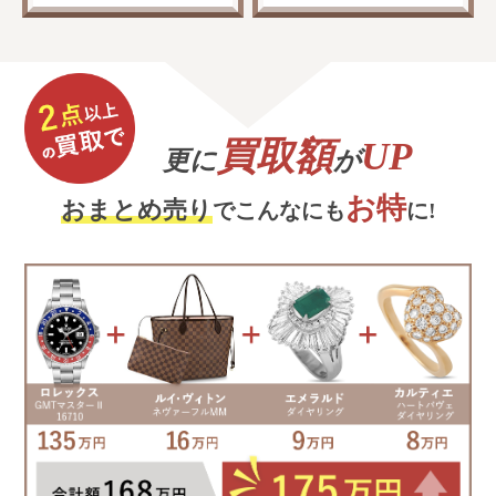
買取額
UP
更に
が
お特
おまとめ売り
でこんなにも
に!