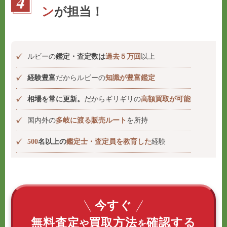
ン
が担当！
ルビーの
鑑定・査定数は
過去５万回
以上
経験豊富
だからルビーの
知識が豊富鑑定
相場を常に更新。
だからギリギリの
高額買取が可能
国内外の
多岐に渡る販売ルート
を所持
500
名以上の
鑑定士・査定員を教育した
経験
今すぐ
無料査定
買取方法
確認する
や
を