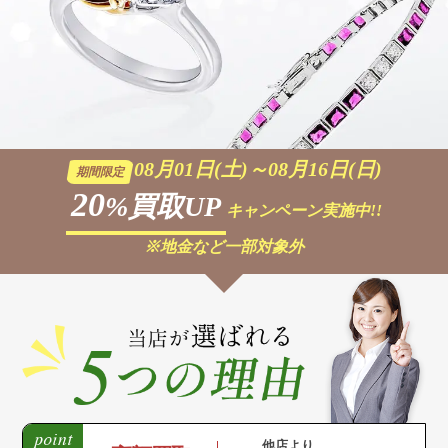
08月01日(土)～08月16日(日)
期間限定
20
%買取UP
キャンペーン実施中!!
※地金など一部対象外
他店より