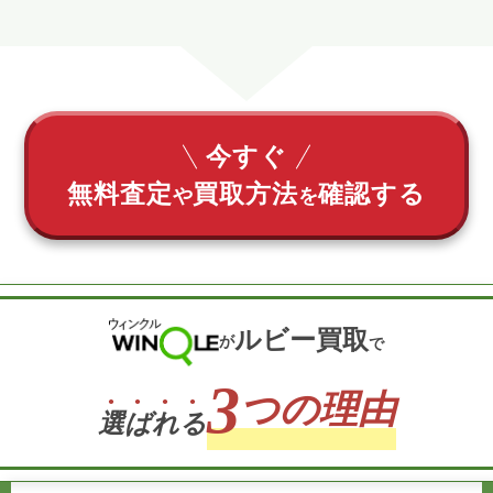
今すぐ
無料査定
買取方法
確認する
や
を
ルビー買取
が
で
3
つの理由
選
ば
れ
る