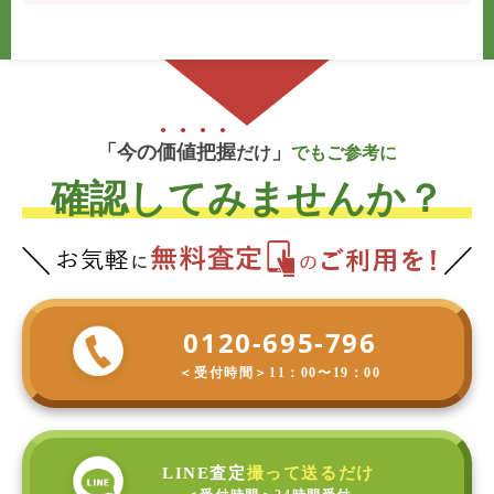
「今の
価
値
把
握
」
だけ
でもご参考に
確認してみませんか？
0120-695-796
＜受付時間＞
11：00〜19：00
LINE査定
撮って送るだけ