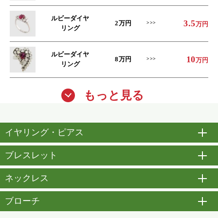
ルビーダイヤ
3.5
2
万円
万円
リング
ルビーダイヤ
10
8
万円
万円
リング
もっと見る
イヤリング・ピアス
開
ブレスレット
開
ネックレス
開
ブローチ
開