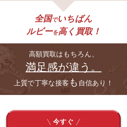
全国
いちばん
で
ルビー
高く買取！
を
高額買取はもちろん、
満足感が違う。
も
上質で丁寧な接客
自信あり！
今すぐ