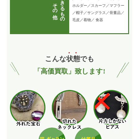
買取できるもの
その他
ホルダー／スカーフ／マフラー
／帽子／サングラス／骨董品／
毛皮／着物／ 食器
こんな
状
態
でも
「高価買取」致します!