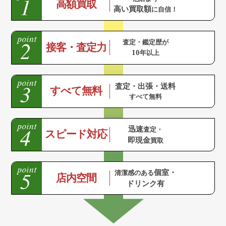
高額買取
高い買取額
に自信！
査定・鑑定歴が
接客・査定力
10
年以上
査定・出張・送料
すべて無料
すべて無料
迅速
査定・
スピード対応
即現金
買取
個室・
清潔感のある
店内空間
ドリンク有