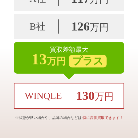
126
B社
万円
買取差額最大
13
プラス
万円
130
WINQLE
万円
※状態が良い場合や、品薄の場合などは
特に高価買取できます！