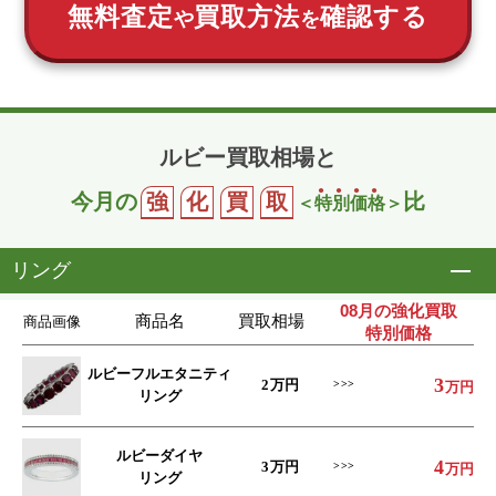
無料査定
買取方法
確認する
や
を
ルビー買取相場と
今月の
強
化
買
取
比
＜
特
別
価
格
＞
リング
開
08月の強化買取
商品名
買取相場
商品画像
特別価格
ルビーフルエタニティ
3
2
万円
万円
リング
ルビーダイヤ
4
3
万円
万円
リング