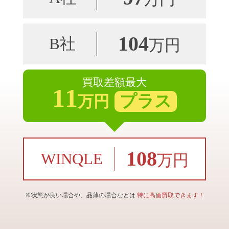
104
B社
万円
買取差額最大
11
プラス
万円
108
WINQLE
万円
※状態が良い場合や、品薄の場合などは
特に高価買取できます！