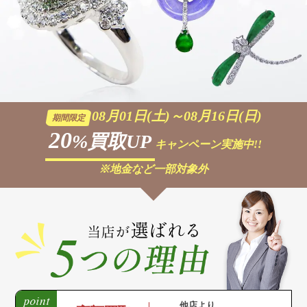
08月01日(土)～08月16日(日)
期間限定
20
%買取UP
キャンペーン実施中!!
※地金など一部対象外
他店より