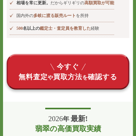
相場を常に更新。
だからギリギリの
高額買取が可能
国内外の
多岐に渡る販売ルート
を所持
500
名以上の
鑑定士・査定員を教育した
経験
今すぐ
無料査定
買取方法
確認する
や
を
2026
最新!
年
翡翠の高価買取実績