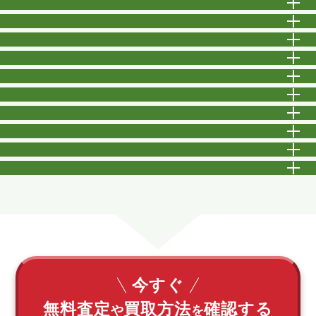
開
開
開
開
開
開
開
開
開
開
今すぐ
無料査定
買取方法
確認する
や
を