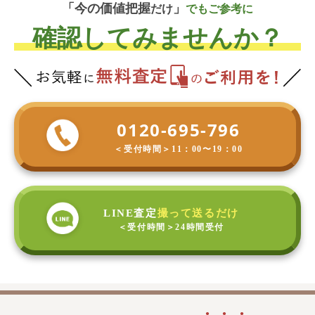
「今の
価
値
把
握
」
だけ
でもご参考に
確認してみませんか？
0120-695-796
＜受付時間＞
11：00〜19：00
LINE査定
撮って送るだけ
＜受付時間＞
24時間受付