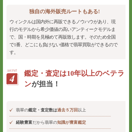
独自の海外販売ルートもある!
ウィンクルは国内外に再販できるノウハウがあり、
現
行のモデルから希少価値の高いアンティークモデルま
で、国・時期を見極めて再販致します。そのため全国
で1番、
どこにも負けない価格で翡翠買取ができるので
す。
鑑定・査定は10年以上のベテラ
ン
が担当！
翡翠の
鑑定・査定数は
過去５万回
以上
経験豊富
だから翡翠の
知識が豊富鑑定