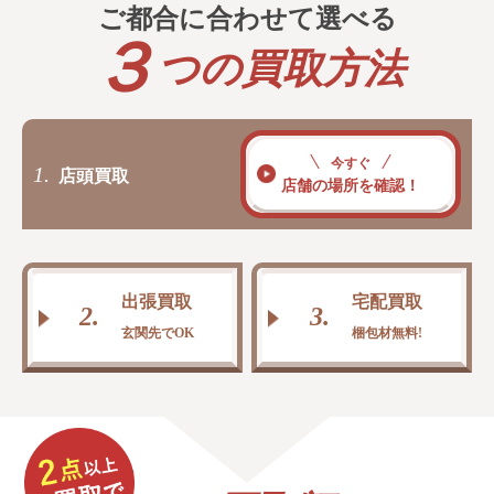
ご都合に合わせて
選
べ
る
３
つの買取方法
今すぐ
1.
店頭買取
店舗の場所を確認！
出張買取
宅配買取
2.
3.
玄関先でOK
梱包材無料!