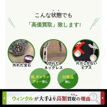
こんな
状
態
でも
「高価買取」致します!
すべて
高価買取が可能