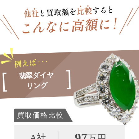
翡翠ダイヤ
リング
買取価格比較
97
A社
万円