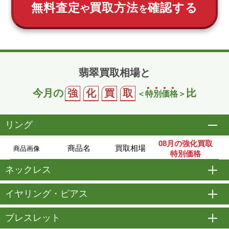
無料査定
買取方法
確認する
や
を
翡翠買取相場と
今月の
強
化
買
取
比
＜
特
別
価
格
＞
リング
開
08月の強化買取
商品名
買取相場
商品画像
特別価格
ネックレス
開
イヤリング・ピアス
開
ブレスレット
開