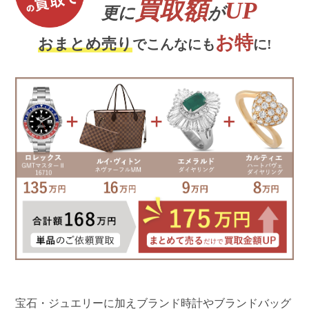
買取額
UP
更に
が
お特
おまとめ売り
でこんなにも
に!
宝石・ジュエリーに加えブランド時計やブランドバッグ