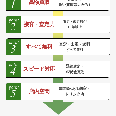
高額買取
高い買取額
に自信！
査定・鑑定歴が
接客・査定力
10
年以上
査定・出張・送料
すべて無料
すべて無料
迅速
査定・
スピード対応
即現金
買取
個室・
清潔感のある
店内空間
ドリンク有