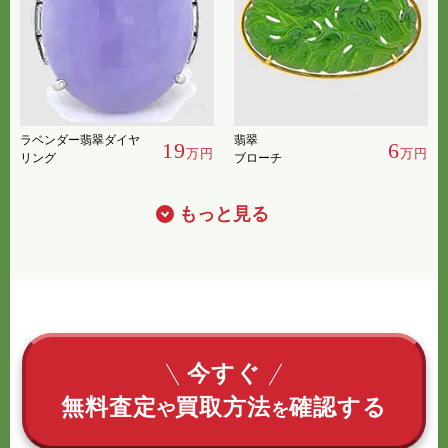
ラベンダー翡翠ダイヤ
翡翠
19
6
万円
万円
リング
ブローチ
もっと見る
今すぐ
無料査定
買取方法
確認する
や
を