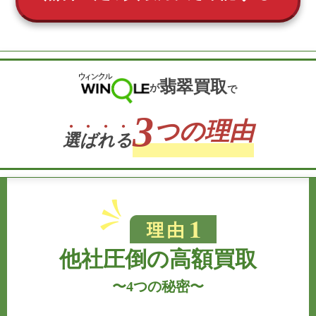
翡翠買取
が
で
3
つの理由
選
ば
れ
る
他社圧倒の高額買取
〜
4つの秘密
〜