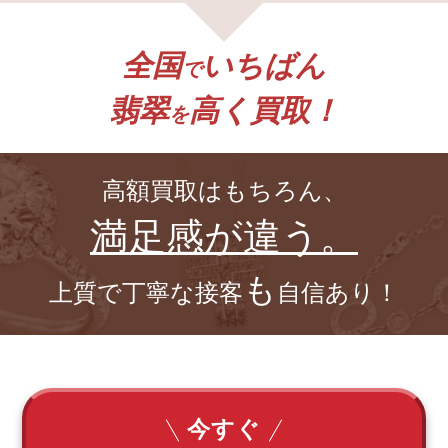
全国
いちばん
で
翡翠
高く買取！
を
高額買取はもちろん、
満足感が違う。
も
上質で丁寧な接客
自信あり！
今すぐ