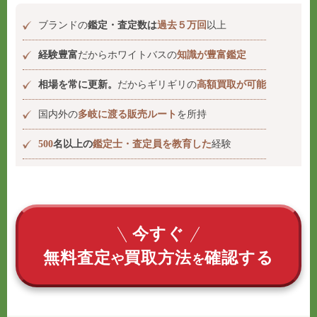
ブランドの
鑑定・査定数は
過去５万回
以上
経験豊富
だからホワイトバスの
知識が豊富鑑定
相場を常に更新。
だからギリギリの
高額買取が可能
国内外の
多岐に渡る販売ルート
を所持
500
名以上の
鑑定士・査定員を教育した
経験
今すぐ
無料査定
買取方法
確認する
や
を