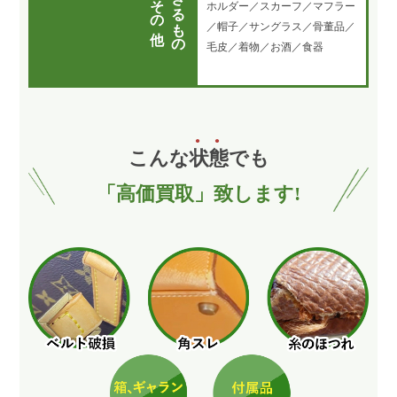
買取できるもの
その他
ホルダー／スカーフ／マフラー
／帽子／サングラス／骨董品／
毛皮／着物／お酒／食器
こんな
状
態
でも
「高価買取」致します!