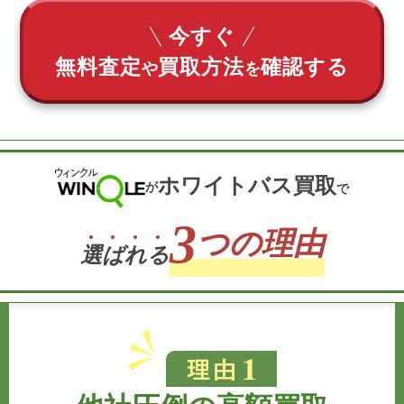
今すぐ
無料査定
買取方法
確認する
や
を
ホワイトバス買取
が
で
3
つの理由
選
ば
れ
る