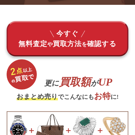
今すぐ
無料査定
買取方法
確認する
や
を
買取額
UP
更に
が
お特
おまとめ売り
でこんなにも
に!