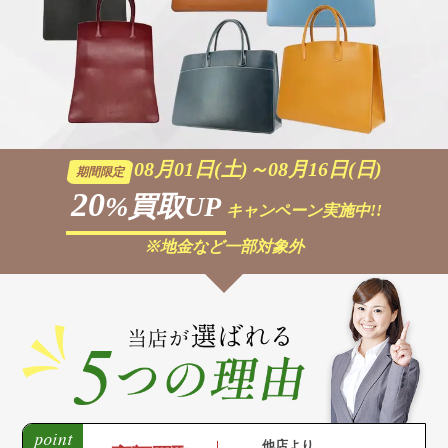
08月01日(土)～08月16日(日)
期間限定
20
%買取UP
キャンペーン実施中!!
※地金など一部対象外
他店より