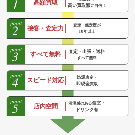
高額買取
高い買取額
に自信！
査定・鑑定歴が
接客・査定力
10
年以上
査定・出張・送料
すべて無料
すべて無料
迅速
査定・
スピード対応
即現金
買取
個室・
清潔感のある
店内空間
ドリンク有