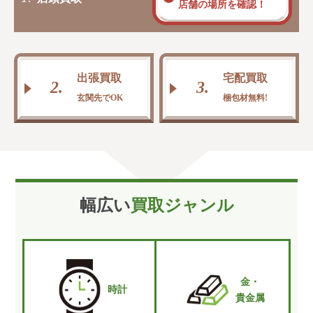
店舗の場所を確認！
出張買取
宅配買取
2.
3.
玄関先でOK
梱包材無料!
幅広い
買取ジャンル
金・
時計
貴金属