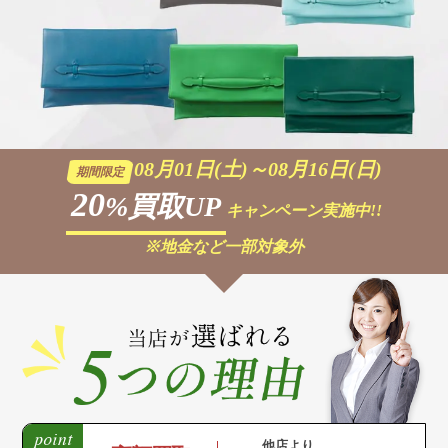
08月01日(土)～08月16日(日)
期間限定
20
%買取UP
キャンペーン実施中!!
※地金など一部対象外
他店より