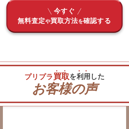
今すぐ
無料査定
買取方法
確認する
や
を
買
取
を
利
用
した
プリプラ
お客様の声