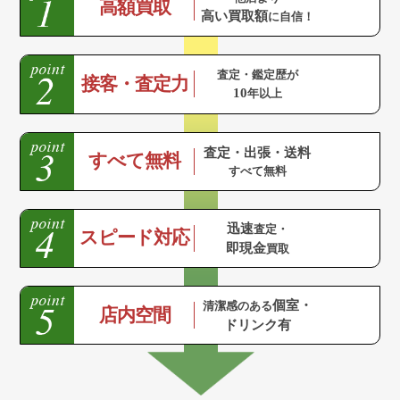
高額買取
高い買取額
に自信！
査定・鑑定歴が
接客・査定力
10
年以上
査定・出張・送料
すべて無料
すべて無料
迅速
査定・
スピード対応
即現金
買取
個室・
清潔感のある
店内空間
ドリンク有