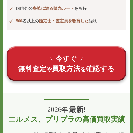
国内外の
多岐に渡る販売ルート
を所持
500
名以上の
鑑定士・査定員を教育した
経験
今すぐ
無料査定
買取方法
確認する
や
を
2026
最新!
年
エルメス、プリプラの高価買取実績