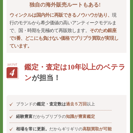
独自の海外販売ルートもある!
ウィンクルは国内外に再販できるノウハウがあり、
現
行のモデルから希少価値の高いアンティークモデルま
で、国・時期を見極めて再販致します。
そのため銀座
で1番、どこにも負けない価格でプリプラ買取が実現し
ています。
鑑定・査定は10年以上のベテラ
ン
が担当！
ブランドの
鑑定・査定数は
過去５万回
以上
経験豊富
だからプリプラの
知識が豊富鑑定
相場を常に更新。
だからギリギリの
高額買取が可能