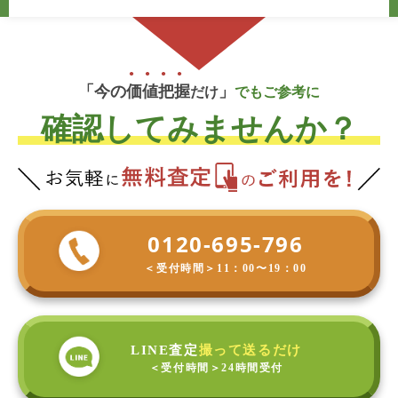
「今の
価
値
把
握
」
だけ
でもご参考に
確認してみませんか？
0120-695-796
＜受付時間＞
11：00〜19：00
LINE査定
撮って送るだけ
＜受付時間＞
24時間受付