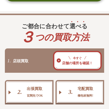
ご都合に合わせて
選
べ
る
３
つの買取方法
今すぐ
1.
店頭買取
店舗の場所を確認！
出張買取
宅配買取
2.
3.
玄関先でOK
梱包材無料!