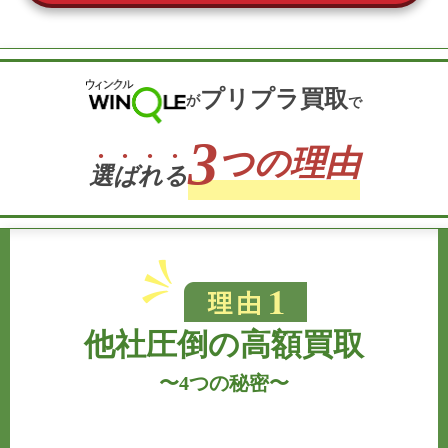
プリプラ買取
が
で
3
つの理由
選
ば
れ
る
他社圧倒の高額買取
〜
4つの秘密
〜