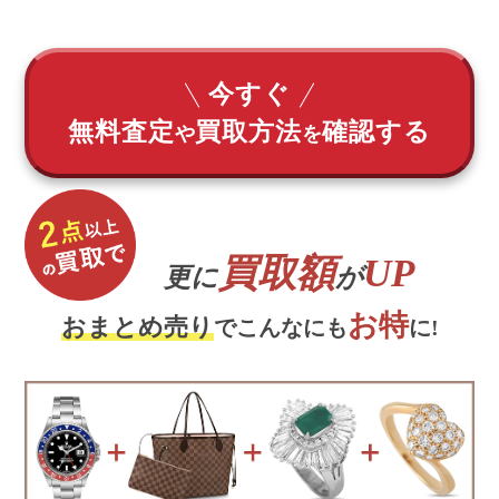
今すぐ
無料査定
買取方法
確認する
や
を
買取額
UP
更に
が
お特
おまとめ売り
でこんなにも
に!