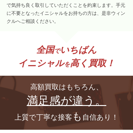
で気持ち良く取引していただくことを約束します。手元
に不要となったイニシャルをお持ちの方は、是非ウィン
クルへご相談ください。
全国
いちばん
で
イニシャル
高く買取！
を
高額買取はもちろん、
満足感が違う。
も
上質で丁寧な接客
自信あり！