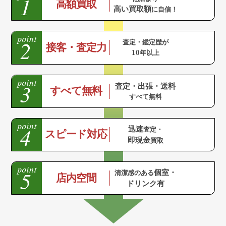
高額買取
高い買取額
に自信！
査定・鑑定歴が
接客・査定力
10
年以上
査定・出張・送料
すべて無料
すべて無料
迅速
査定・
スピード対応
即現金
買取
個室・
清潔感のある
店内空間
ドリンク有