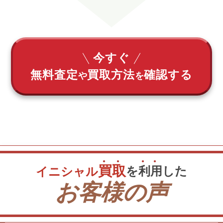
今すぐ
無料査定
買取方法
確認する
や
を
買
取
を
利
用
した
イニシャル
お客様の声