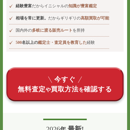
経験豊富
だからイニシャルの
知識が豊富鑑定
相場を常に更新。
だからギリギリの
高額買取が可能
国内外の
多岐に渡る販売ルート
を所持
500
名以上の
鑑定士・査定員を教育した
経験
今すぐ
無料査定
買取方法
確認する
や
を
2026
最新!
年