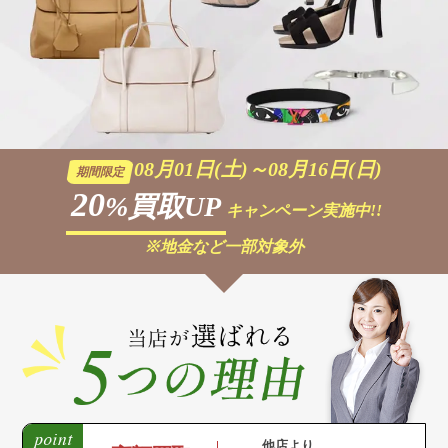
08月01日(土)～08月16日(日)
期間限定
20
%買取UP
キャンペーン実施中!!
※地金など一部対象外
他店より