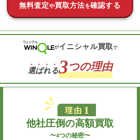
無料査定
買取方法
確認する
や
を
イニシャル買取
が
で
3
つの理由
選
ば
れ
る
他社圧倒の高額買取
〜
4つの秘密
〜