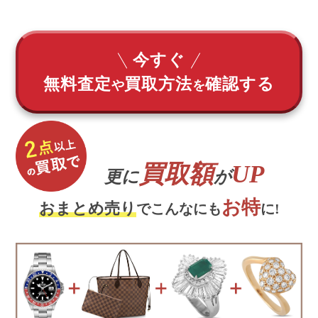
今すぐ
無料査定
買取方法
確認する
や
を
買取額
UP
更に
が
お特
おまとめ売り
でこんなにも
に!