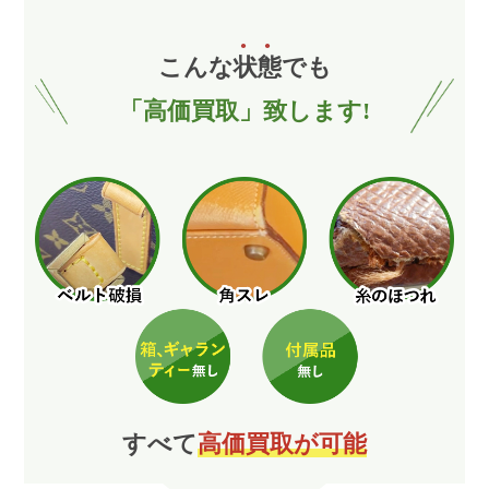
こんな
状
態
でも
「高価買取」致します!
すべて
高価買取が可能