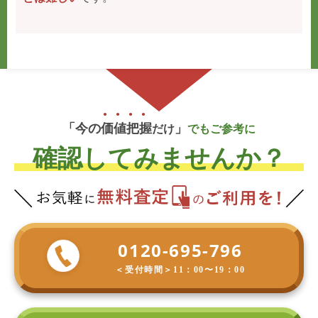
「今の
価
値
把
握
」
だけ
でもご参考に
確認してみませんか？
0120-695-796
＜受付時間＞
11：00〜19：00