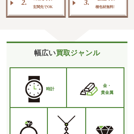
2.
3.
玄関先でOK
梱包材無料!
幅広い
買取ジャンル
金・
時計
貴金属