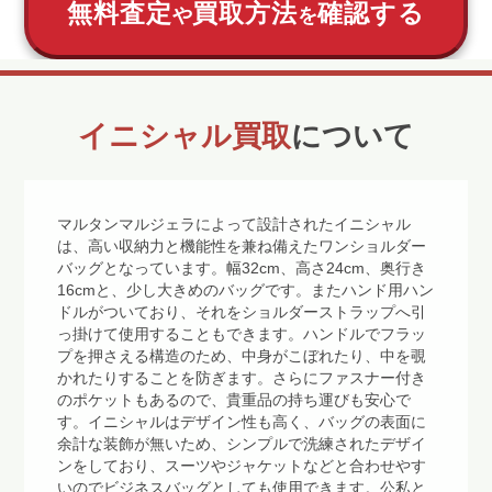
無料査定
買取方法
確認する
や
を
イニシャル買取
について
マルタンマルジェラによって設計されたイニシャル
は、高い収納力と機能性を兼ね備えたワンショルダー
バッグとなっています。幅32cm、高さ24cm、奥行き
16cmと、少し大きめのバッグです。またハンド用ハン
ドルがついており、それをショルダーストラップへ引
っ掛けて使用することもできます。ハンドルでフラッ
プを押さえる構造のため、中身がこぼれたり、中を覗
かれたりすることを防ぎます。さらにファスナー付き
のポケットもあるので、貴重品の持ち運びも安心で
す。イニシャルはデザイン性も高く、バッグの表面に
余計な装飾が無いため、シンプルで洗練されたデザイ
ンをしており、スーツやジャケットなどと合わせやす
いのでビジネスバッグとしても使用できます。公私と