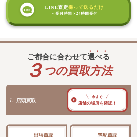
LINE査定
撮って送るだけ
＜受付時間＞
24時間受付
ご都合に合わせて
選
べ
る
３
つの買取方法
今すぐ
1.
店頭買取
店舗の場所を確認！
出張買取
宅配買取