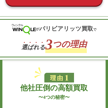
パリビアリッツ買取
が
で
3
つの理由
選
ば
れ
る
他社圧倒の高額買取
〜
4つの秘密
〜