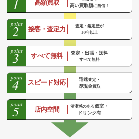
高額買取
高い買取額
に自信！
査定・鑑定歴が
接客・査定力
10
年以上
査定・出張・送料
すべて無料
すべて無料
迅速
査定・
スピード対応
即現金
買取
個室・
清潔感のある
店内空間
ドリンク有