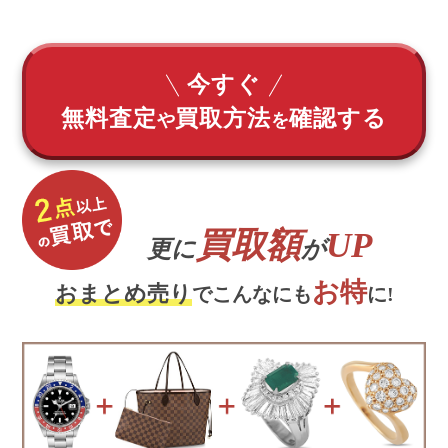
今すぐ
無料査定
買取方法
確認する
や
を
買取額
UP
更に
が
お特
おまとめ売り
でこんなにも
に!