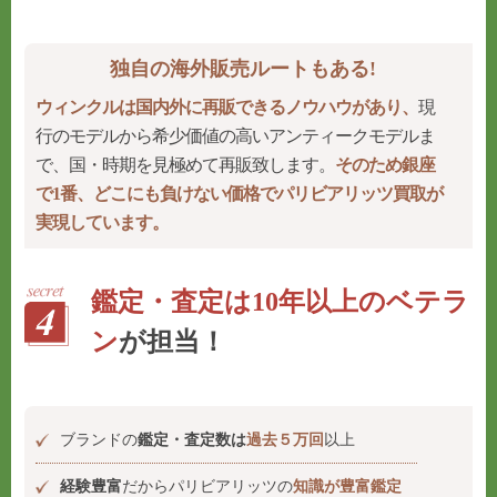
独自の海外販売ルートもある!
ウィンクルは国内外に再販できるノウハウがあり、
現
行のモデルから希少価値の高いアンティークモデルま
で、国・時期を見極めて再販致します。
そのため銀座
で1番、どこにも負けない価格でパリビアリッツ買取が
実現しています。
鑑定・査定は10年以上のベテラ
ン
が担当！
ブランドの
鑑定・査定数は
過去５万回
以上
経験豊富
だからパリビアリッツの
知識が豊富鑑定