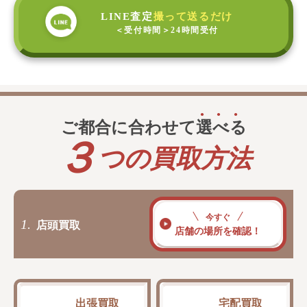
LINE査定
撮って送るだけ
＜受付時間＞
24時間受付
ご都合に合わせて
選
べ
る
３
つの買取方法
今すぐ
1.
店頭買取
店舗の場所を確認！
出張買取
宅配買取