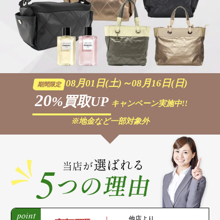
08月01日(土)～08月16日(日)
期間限定
20
%買取UP
キャンペーン実施中!!
※地金など一部対象外
他店より