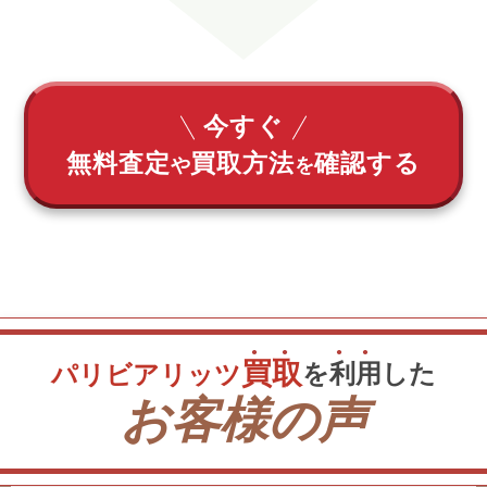
今すぐ
無料査定
買取方法
確認する
や
を
買
取
を
利
用
した
パリビアリッツ
お客様の声