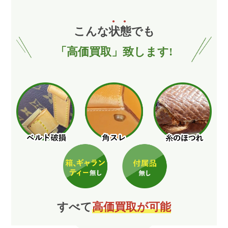
こんな
状
態
でも
「高価買取」致します!
すべて
高価買取が可能