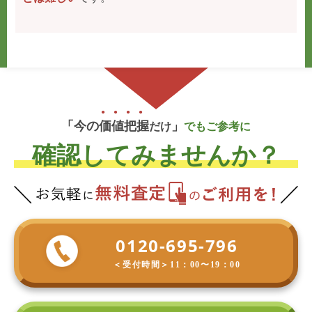
「今の
価
値
把
握
」
だけ
でもご参考に
確認してみませんか？
0120-695-796
＜受付時間＞
11：00〜19：00