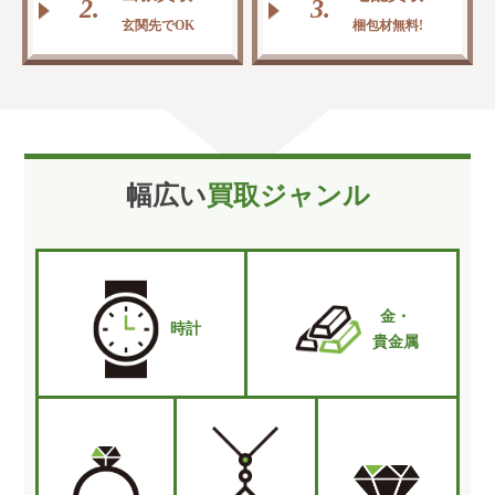
2.
3.
玄関先でOK
梱包材無料!
幅広い
買取ジャンル
金・
時計
貴金属