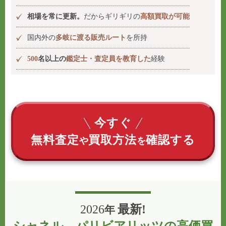
相場を常に更新。
だからギリギリの
高額買取が可能
国内外の
多岐に渡る販売ルート
を所持
500
名以上の
鑑定士・査定員を教育した
経験
今すぐ
無料査定
買取方法
確認する
や
を
2026
最新!
年