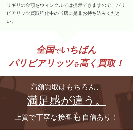
リギリの金額をウィンクルでは提示できますので、パリ
ビアリッツ買取強化中の当店に是非お持ち込みくださ
い。
全国
いちばん
で
パリビアリッツ
高く買取！
を
高額買取はもちろん、
満足感が違う。
も
上質で丁寧な接客
自信あり！