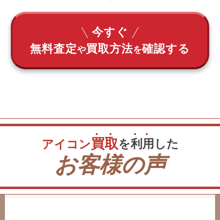
今すぐ
無料査定
買取方法
確認する
や
を
買
取
を
利
用
した
アイコン
お客様の声