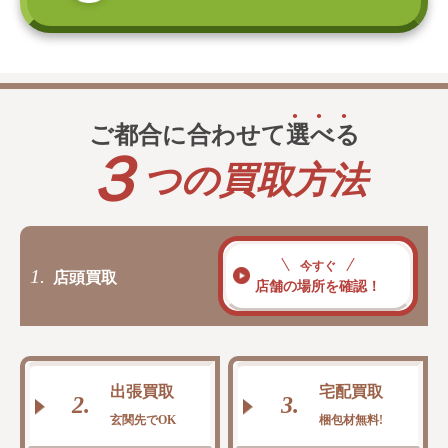
ご都合に合わせて
選
べ
る
３
つの買取方法
今すぐ
1.
店頭買取
店舗の場所を確認！
出張買取
宅配買取
2.
3.
玄関先でOK
梱包材無料!