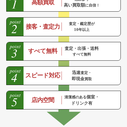
高額買取
高い買取額
に自信！
査定・鑑定歴が
接客・査定力
10
年以上
査定・出張・送料
すべて無料
すべて無料
迅速
査定・
スピード対応
即現金
買取
個室・
清潔感のある
店内空間
ドリンク有