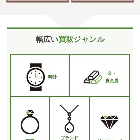
幅広い
買取ジャンル
金・
時計
貴金属
ブランド