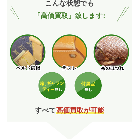
こんな
状
態
でも
「高価買取」致します!
すべて
高価買取が可能