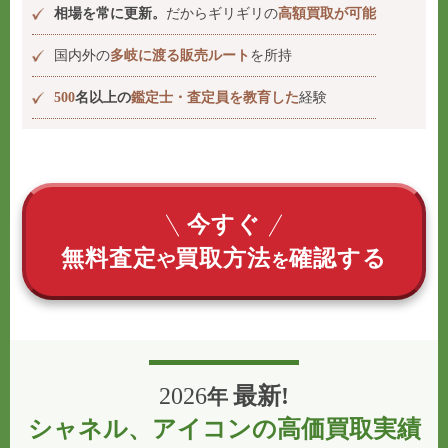
相場を常に更新。
だからギリギリの
高額買取が可能
国内外の
多岐に渡る販売ルート
を所持
500
名以上の
鑑定士・査定員を教育した
経験
今すぐ
無料査定
買取方法
確認する
や
を
2026
最新!
年
シャネル、アイコンの高価買取実績