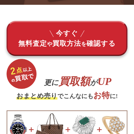
今すぐ
無料査定
買取方法
確認する
や
を
買取額
UP
更に
が
お特
おまとめ売り
でこんなにも
に!