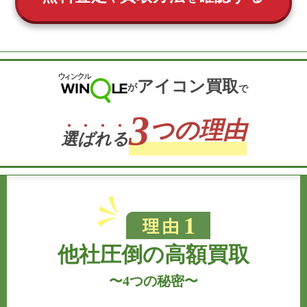
アイコン買取
が
で
3
つの理由
選
ば
れ
る
他社圧倒の高額買取
〜
4つの秘密
〜