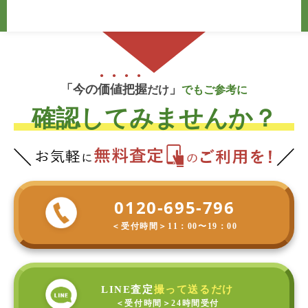
「今の
価
値
把
握
」
だけ
でもご参考に
確認してみませんか？
0120-695-796
＜受付時間＞
11：00〜19：00
LINE査定
撮って送るだけ
＜受付時間＞
24時間受付