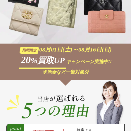
08月01日(土)～08月16日(日)
期間限定
20
%買取UP
キャンペーン実施中!!
※地金など一部対象外
他店より