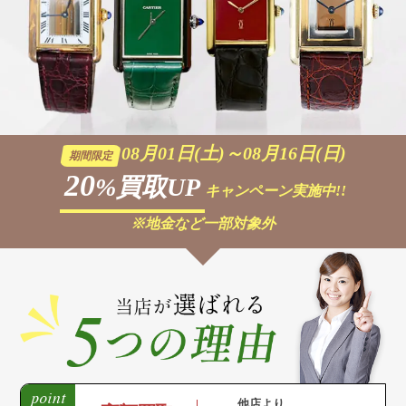
08月01日(土)～08月16日(日)
期間限定
20
%買取UP
キャンペーン実施中!!
※地金など一部対象外
他店より