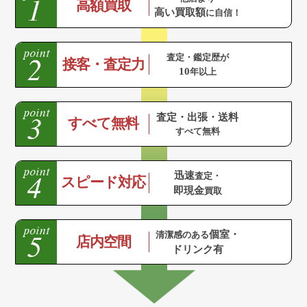
高額買取
高い買取額
に自信！
査定・鑑定歴が
接客・査定力
10
年以上
査定・出張・送料
すべて無料
すべて無料
迅速
査定・
スピード対応
即現金
買取
個室・
清潔感のある
店内空間
ドリンク有