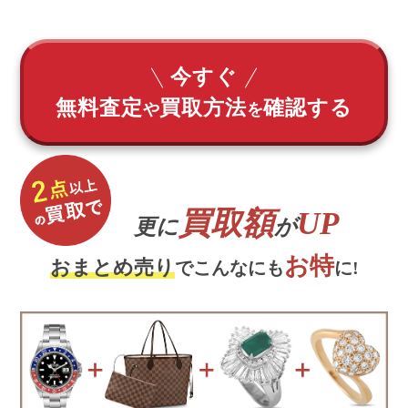
今すぐ
無料査定
買取方法
確認する
や
を
買取額
UP
更に
が
お特
おまとめ売り
でこんなにも
に!