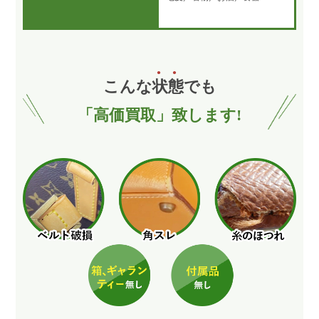
こんな
状
態
でも
「高価買取」致します!