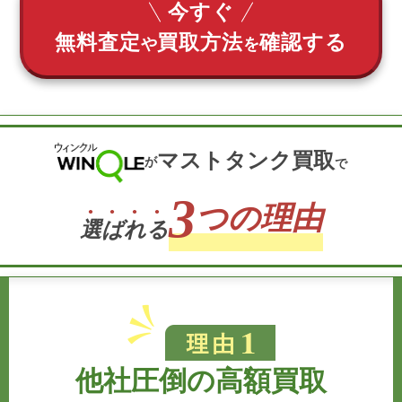
今すぐ
無料査定
買取方法
確認する
や
を
マストタンク買取
が
で
3
つの理由
選
ば
れ
る
他社圧倒の高額買取