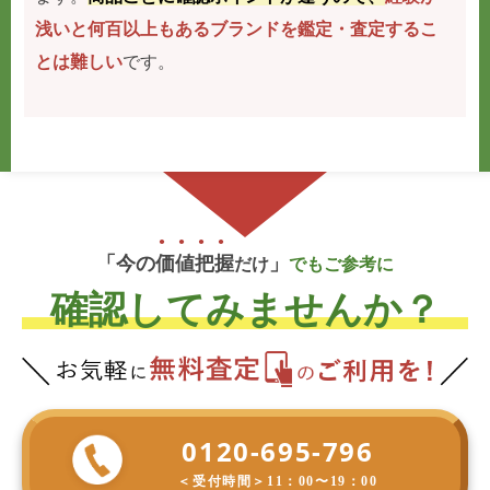
浅いと何百以上もあるブランドを鑑定・査定するこ
とは難しい
です。
「今の
価
値
把
握
」
だけ
でもご参考に
確認してみませんか？
0120-695-796
＜受付時間＞
11：00〜19：00