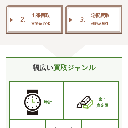
出張買取
宅配買取
2.
3.
玄関先でOK
梱包材無料!
幅広い
買取ジャンル
金・
時計
貴金属