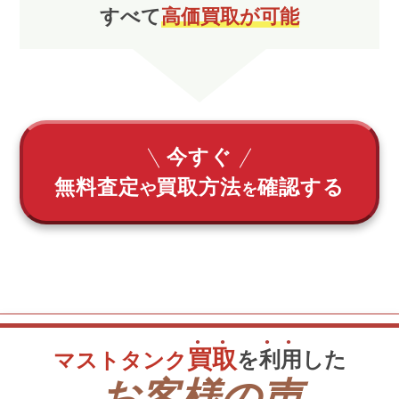
すべて
高価買取が可能
今すぐ
無料査定
買取方法
確認する
や
を
買
取
を
利
用
した
マストタンク
お客様の声