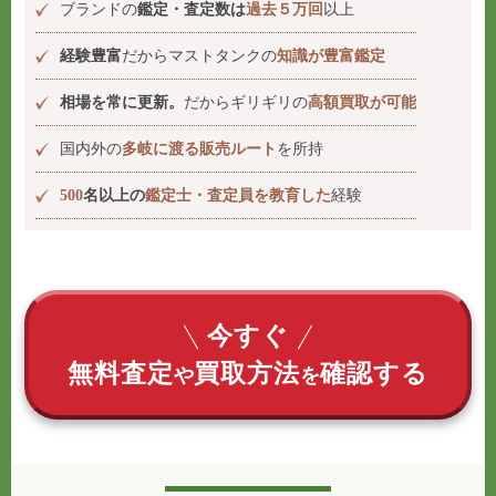
ブランドの
鑑定・査定数は
過去５万回
以上
経験豊富
だからマストタンクの
知識が豊富鑑定
相場を常に更新。
だからギリギリの
高額買取が可能
国内外の
多岐に渡る販売ルート
を所持
500
名以上の
鑑定士・査定員を教育した
経験
今すぐ
無料査定
買取方法
確認する
や
を