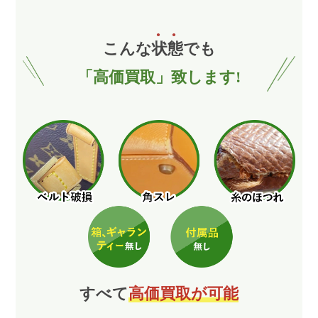
こんな
状
態
でも
「高価買取」致します!
すべて
高価買取が可能