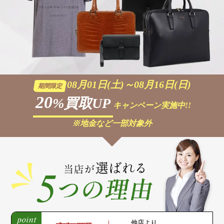
08月01日(土)～08月16日(日)
期間限定
20
%買取UP
キャンペーン実施中!!
※地金など一部対象外
他店より