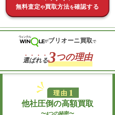
無料査定
買取方法
確認する
や
を
ブリオーニ買取
が
で
3
つの理由
選
ば
れ
る
他社圧倒の高額買取
〜
4つの秘密
〜