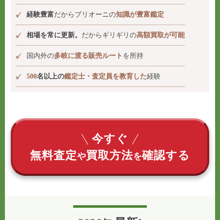
経験豊富
だからブリオーニの
知識が豊富鑑定
相場を常に更新。
だからギリギリの
高額買取が可能
国内外の
多岐に渡る販売ルート
を所持
500
名以上の
鑑定士・査定員を教育した
経験
今すぐ
無料査定
買取方法
確認する
や
を