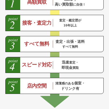
高額買取
高い買取額
に自信！
査定・鑑定歴が
接客・査定力
10
年以上
査定・出張・送料
すべて無料
すべて無料
迅速
査定・
スピード対応
即現金
買取
個室・
清潔感のある
店内空間
ドリンク有