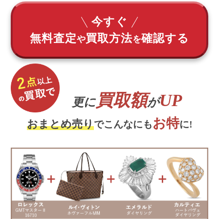
今すぐ
無料査定
買取方法
確認する
や
を
買取額
UP
更に
が
お特
おまとめ売り
でこんなにも
に!