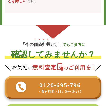
とは難しい
です。
「今の
価
値
把
握
」
だけ
でもご参考に
確認してみませんか？
0120-695-796
＜受付時間＞
11：00〜19：00