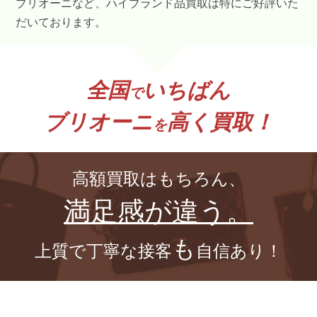
ブリオーニなど、ハイブランド品買取は特にご好評いた
だいております。
全国
いちばん
で
ブリオーニ
高く買取！
を
高額買取はもちろん、
満足感が違う。
も
上質で丁寧な接客
自信あり！