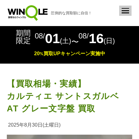
圧倒的な買取額に自信！
期間
01
16
08/
08/
限定
(土)
(日)
〜
20
買取
UP
キャンペーン実施中
%
【買取相場・実績】
カルティエ サントスガルベ
AT グレー文字盤 買取
2025年8月30日(土曜日)