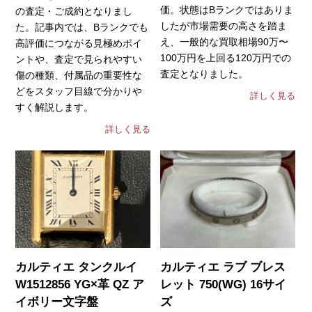
価。状態はBランクではありま
の査定・ご成約となりまし
したが市場需要の高さを踏ま
た。記事内では、Bランクでも
え、一般的な買取相場90万〜
高評価につながる見極めポイ
100万円を上回る120万円での
ントや、査定で見られやすい
査定となりました。
傷の種類、付属品の重要性な
どをスタッフ目線で分かりや
詳しく見る
すく解説します。
詳しく見る
カルティエ タンクルイ
カルティエ ラブ ブレス
W1512856 YG×革 QZ ア
レット 750(WG) 16サイ
イボリー文字盤
ズ