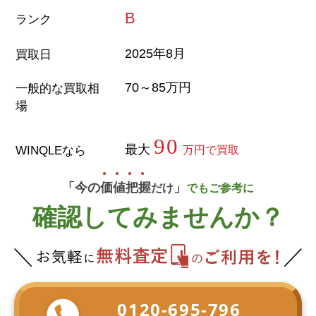
B
ランク
2025年8月
買取日
70～85万円
一般的な買取相
場
90
最大
WINQLEなら
万円で買取
「今の
価
値
把
握
」
だけ
でもご参考に
確認してみませんか？
0120-695-796