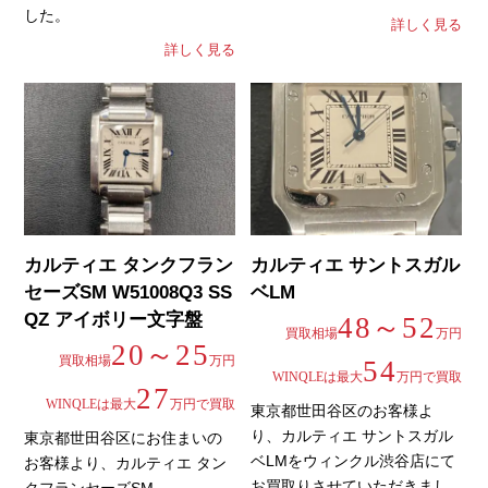
した。
詳しく見る
詳しく見る
カルティエ タンクフラン
カルティエ サントスガル
セーズSM W51008Q3 SS
ベLM
QZ アイボリー文字盤
48～52
買取相場
万円
20～25
買取相場
万円
54
WINQLEは最大
万円で買取
27
WINQLEは最大
万円で買取
東京都世田谷区のお客様よ
り、カルティエ サントスガル
東京都世田谷区にお住まいの
ベLMをウィンクル渋谷店にて
お客様より、カルティエ タン
お買取りさせていただきまし
クフランセーズSM