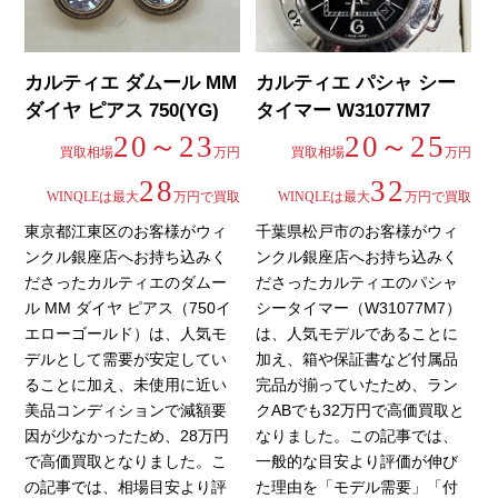
カルティエ ダムール MM
カルティエ パシャ シー
ダイヤ ピアス 750(YG)
タイマー W31077M7
20～23
20～25
買取相場
万円
買取相場
万円
28
32
WINQLEは最大
万円で買取
WINQLEは最大
万円で買取
東京都江東区のお客様がウィ
千葉県松戸市のお客様がウィ
ンクル銀座店へお持ち込みく
ンクル銀座店へお持ち込みく
ださったカルティエのダムー
ださったカルティエのパシャ
ル MM ダイヤ ピアス（750イ
シータイマー（W31077M7）
エローゴールド）は、人気モ
は、人気モデルであることに
デルとして需要が安定してい
加え、箱や保証書など付属品
ることに加え、未使用に近い
完品が揃っていたため、ラン
美品コンディションで減額要
クABでも32万円で高価買取と
因が少なかったため、28万円
なりました。この記事では、
で高価買取となりました。こ
一般的な目安より評価が伸び
の記事では、相場目安より評
た理由を「モデル需要」「付