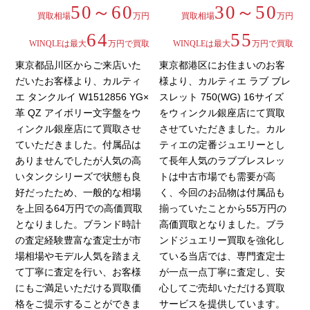
50～60
30～50
買取相場
万円
買取相場
万円
64
55
WINQLEは最大
万円で買取
WINQLEは最大
万円で買取
東京都品川区からご来店いた
東京都港区にお住まいのお客
だいたお客様より、カルティ
様より、カルティエ ラブ ブレ
エ タンクルイ W1512856 YG×
スレット 750(WG) 16サイズ
革 QZ アイボリー文字盤をウ
をウィンクル銀座店にて買取
ィンクル銀座店にて買取させ
させていただきました。カル
ていただきました。付属品は
ティエの定番ジュエリーとし
ありませんでしたが人気の高
て長年人気のラブブレスレッ
いタンクシリーズで状態も良
トは中古市場でも需要が高
好だったため、一般的な相場
く、今回のお品物は付属品も
を上回る64万円での高価買取
揃っていたことから55万円の
となりました。ブランド時計
高価買取となりました。ブラ
の査定経験豊富な査定士が市
ンドジュエリー買取を強化し
場相場やモデル人気を踏まえ
ている当店では、専門査定士
て丁寧に査定を行い、お客様
が一点一点丁寧に査定し、安
にもご満足いただける買取価
心してご売却いただける買取
格をご提示することができま
サービスを提供しています。