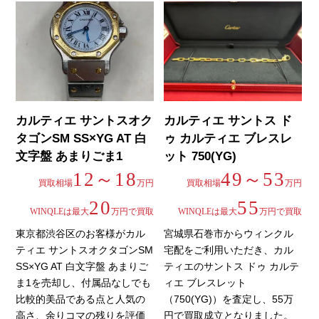
カルティエ サントスオク
カルティエ サントス ド
タゴンSM SS×YG AT 白
ゥ カルティエ ブレスレ
文字盤 あまりごま1
ット 750(YG)
12～18
49～53
買取相場
万円
買取相場
万円
20
55
WINQLEは最大
万円で買取
WINQLEは最大
万円で買取
東京都渋谷区のお客様がカル
宮城県石巻市からウィンクル
ティエ サントスオクタゴンSM
宅配をご利用いただき、カル
SS×YG AT 白文字盤 あまりご
ティエのサントス ドゥ カルテ
ま1を売却し、付属品なしでも
ィエ ブレスレット
比較的美品である点と人気の
（750(YG)）を査定し、55万
高さ、余りコマの残りを評価
円で買取成立となりました。