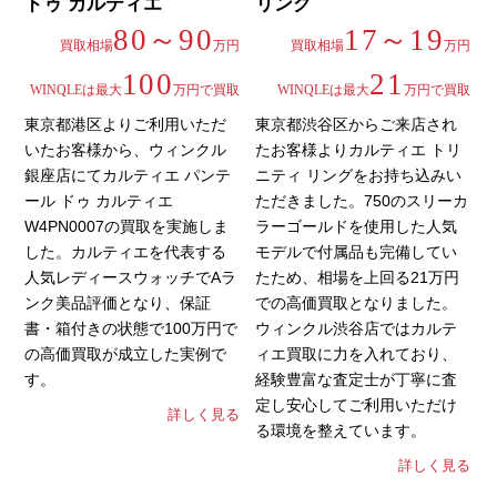
ドゥ カルティエ
リング
80～90
17～19
買取相場
万円
買取相場
万円
100
21
WINQLEは最大
万円で買取
WINQLEは最大
万円で買取
東京都港区よりご利用いただ
東京都渋谷区からご来店され
いたお客様から、ウィンクル
たお客様よりカルティエ トリ
銀座店にてカルティエ パンテ
ニティ リングをお持ち込みい
ール ドゥ カルティエ
ただきました。750のスリーカ
W4PN0007の買取を実施しま
ラーゴールドを使用した人気
した。カルティエを代表する
モデルで付属品も完備してい
人気レディースウォッチでAラ
たため、相場を上回る21万円
ンク美品評価となり、保証
での高価買取となりました。
書・箱付きの状態で100万円で
ウィンクル渋谷店ではカルテ
の高価買取が成立した実例で
ィエ買取に力を入れており、
す。
経験豊富な査定士が丁寧に査
定し安心してご利用いただけ
詳しく見る
る環境を整えています。
詳しく見る