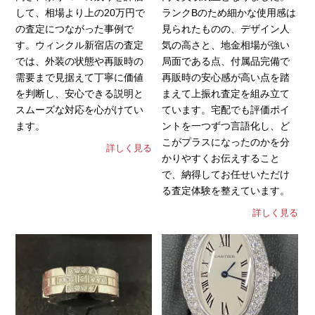
して、相場より上の20万円で
ランクBのため細かな使用感は
の査定につながった事例で
見られたものの、デザイン人
す。ウィンクル新宿店の査定
気の高さと、地金相場が強い
では、外装の状態や再販時の
局面である点、付属品完備で
需要まで見据えて丁寧に価値
再販時の安心感が高い点を踏
を判断し、安心できる説明と
まえて上振れ査定を組み立て
スムーズな対応を心がけてい
ています。宅配でも評価ポイ
ます。
ントを一つずつ言語化し、ど
こがプラスになったのかを分
詳しく見る
かりやすくお伝えすること
で、納得してお任せいただけ
る査定体験を整えています。
詳しく見る