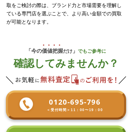
取をご検討の際は、ブランド力と市場需要を理解し
ている専門店を選ぶことで、より高い金額での買取
が可能となります。
「今の
価
値
把
握
」
だけ
でもご参考に
確認してみませんか？
0120-695-796
＜受付時間＞
11：00〜19：00