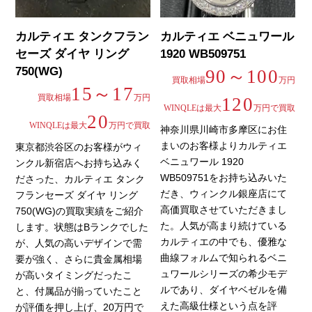
カルティエ タンクフラン
カルティエ ベニュワール
セーズ ダイヤ リング
1920 WB509751
750(WG)
90～100
買取相場
万円
15～17
買取相場
万円
120
WINQLEは最大
万円で買取
20
WINQLEは最大
万円で買取
神奈川県川崎市多摩区にお住
まいのお客様よりカルティエ
東京都渋谷区のお客様がウィ
ベニュワール 1920
ンクル新宿店へお持ち込みく
WB509751をお持ち込みいた
ださった、カルティエ タンク
だき、ウィンクル銀座店にて
フランセーズ ダイヤ リング
高価買取させていただきまし
750(WG)の買取実績をご紹介
た。人気が高まり続けている
します。状態はBランクでした
カルティエの中でも、優雅な
が、人気の高いデザインで需
曲線フォルムで知られるベニ
要が強く、さらに貴金属相場
ュワールシリーズの希少モデ
が高いタイミングだったこ
ルであり、ダイヤベゼルを備
と、付属品が揃っていたこと
えた高級仕様という点を評
が評価を押し上げ、20万円で