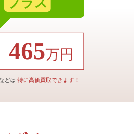
円
プラス
465
万円
合などは
特に高価買取できます！