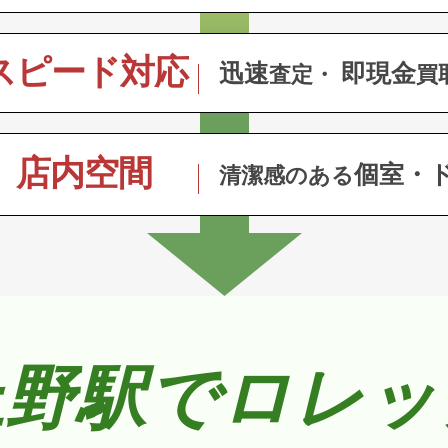
スピード対応
迅速
即現金
査定・
買
店内空間
個室・
清潔感のある
上野駅でロレッ