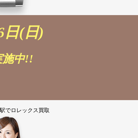
6日(日)
施中!!
駅でロレックス買取