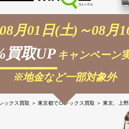
08月01日(土)～08月1
%買取UP
キャンペーン実
※地金など一部対象外
レックス買取
＞
東京都でロレックス買取
＞
東京、上野