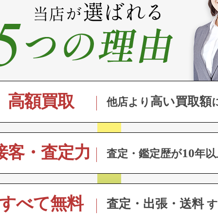
高額買取
高い買取額
他店より
接客・査定力
10
査定・鑑定歴が
年以
すべて無料
査定・出張・送料
す