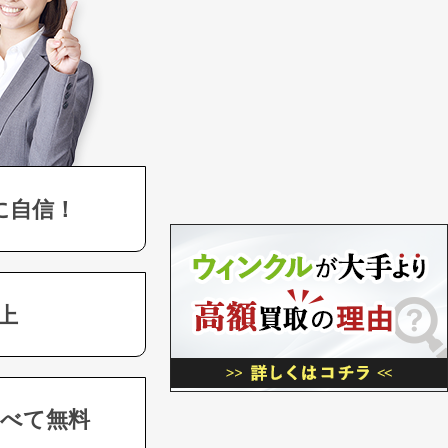
に自信！
上
べて無料