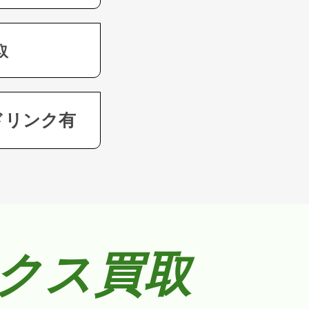
取
ドリンク有
クス買取