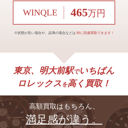
465
WINQLE
万円
※状態が良い場合や、品薄の場合などは
特に高価買取できます！
東京、明大前駅
いちばん
で
ロレックス
高く買取！
を
高額買取はもちろん、
満足感が違う。