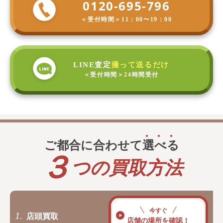
0120-695-796
＜受付時間＞
11：00〜19：00
LINE査定
撮って送るだけ
＜受付時間＞
24時間受付
ご都合に合わせて
選
べ
る
３
つの買取方法
今すぐ
1.
店頭買取
店舗の場所を確認！