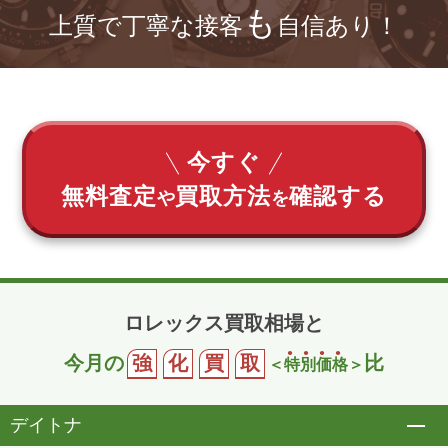
も
上質で丁寧な接客
自信あり！
今すぐ
無料査定
買取方法
確認する
や
を
ロレックス買取相場と
今月の
強
化
買
取
比
＜
特
別
価
格
＞
デイトナ
開