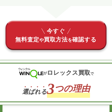
今すぐ
無料査定
買取方法
確認する
や
を
ロレックス買取
が
で
3
つの理由
選
ば
れ
る