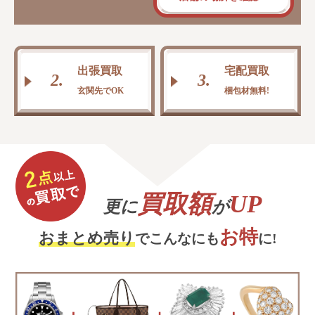
出張買取
宅配買取
2.
3.
玄関先でOK
梱包材無料!
買取額
UP
更に
が
お特
おまとめ売り
でこんなにも
に!