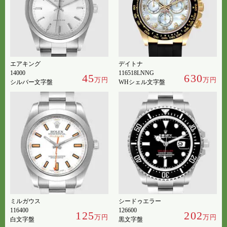
エアキング
デイトナ
14000
116518LNNG
45
630
万円
万円
シルバー文字盤
WHシェル文字盤
ミルガウス
シードゥエラー
116400
126600
125
202
万円
万円
白文字盤
黒文字盤