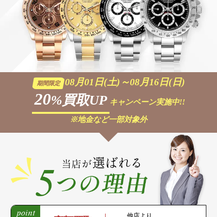
08月01日(土)～08月16日(日)
期間限定
20
%買取UP
キャンペーン実施中!!
※地金など一部対象外
他店より