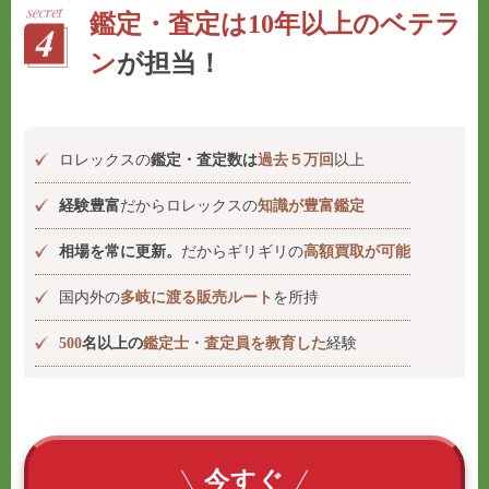
鑑定・査定は10年以上のベテラ
ン
が担当！
ロレックスの
鑑定・査定数は
過去５万回
以上
経験豊富
だからロレックスの
知識が豊富鑑定
相場を常に更新。
だからギリギリの
高額買取が可能
国内外の
多岐に渡る販売ルート
を所持
500
名以上の
鑑定士・査定員を教育した
経験
今すぐ