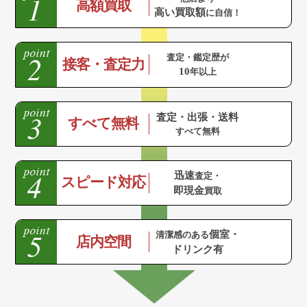
高額買取
高い買取額
に自信！
査定・鑑定歴が
接客・査定力
10
年以上
査定・出張・送料
すべて無料
すべて無料
迅速
査定・
スピード対応
即現金
買取
個室・
清潔感のある
店内空間
ドリンク有