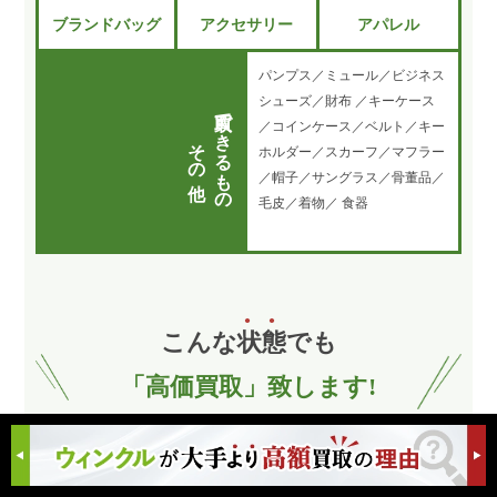
ブランドバッグ
アクセサリー
アパレル
パンプス／ミュール／ビジネス
シューズ／財布 ／キーケース
買取できるもの
／コインケース／ベルト／キー
その他
ホルダー／スカーフ／マフラー
／帽子／サングラス／骨董品／
毛皮／着物／ 食器
こんな
状
態
でも
「高価買取」致します!