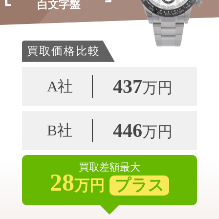
白文字盤
買取価格比較
437
A社
万円
446
B社
万円
買取差額最大
28
プラス
万円