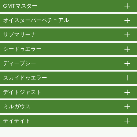
GMTマスター
開
オイスターパーペチュアル
開
サブマリーナ
開
シードゥエラー
開
ディープシー
開
スカイドゥエラー
開
デイトジャスト
開
ミルガウス
開
デイデイト
開