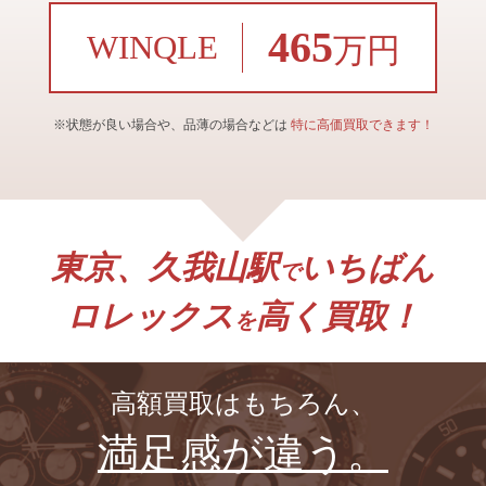
465
WINQLE
万円
※状態が良い場合や、品薄の場合などは
特に高価買取できます！
東京、久我山駅
いちばん
で
ロレックス
高く買取！
を
高額買取はもちろん、
満足感が違う。