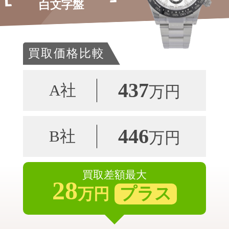
白文字盤
買取価格比較
437
A社
万円
446
B社
万円
買取差額最大
28
プラス
万円