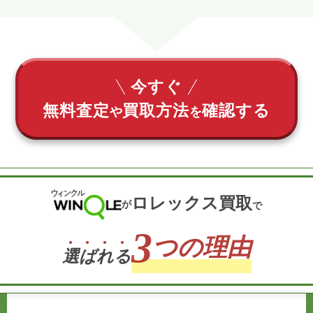
今すぐ
無料査定
買取方法
確認する
や
を
ロレックス買取
が
で
3
つの理由
選
ば
れ
る