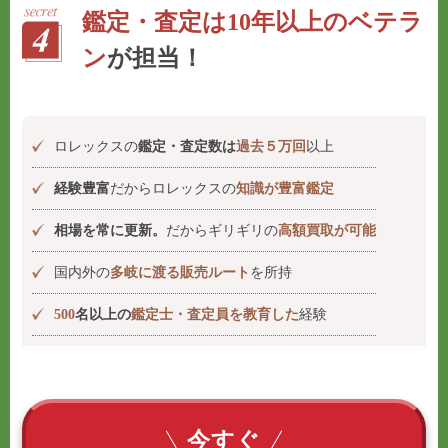
鑑定・査定は10年以上のベテラ
ン
が担当！
ロレックスの
鑑定・査定数は
過去５万回
以上
経験豊富
だからロレックスの
知識が豊富鑑定
相場を常に更新。
だからギリギリの
高額買取が可能
国内外の
多岐に渡る販売ルート
を所持
500
名以上の
鑑定士・査定員を教育した
経験
今すぐ