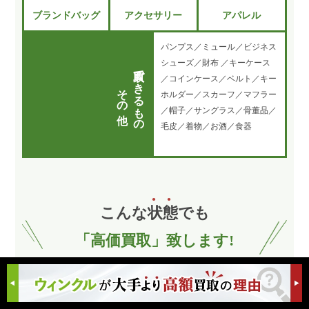
ブランドバッグ
アクセサリー
アパレル
パンプス／ミュール／ビジネス
シューズ／財布 ／キーケース
買取できるもの
／コインケース／ベルト／キー
その他
ホルダー／スカーフ／マフラー
／帽子／サングラス／骨董品／
毛皮／着物／お酒／食器
こんな
状
態
でも
「高価買取」致します!