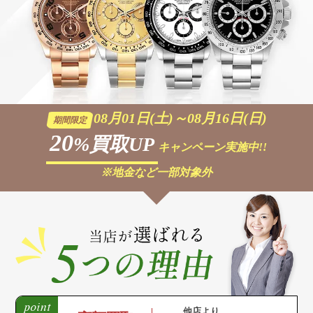
08月01日(土)～08月16日(日)
期間限定
20
%買取UP
キャンペーン実施中!!
※地金など一部対象外
他店より