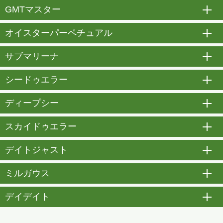
GMTマスター
開
オイスターパーペチュアル
開
サブマリーナ
開
シードゥエラー
開
ディープシー
開
スカイドゥエラー
開
デイトジャスト
開
ミルガウス
開
デイデイト
開