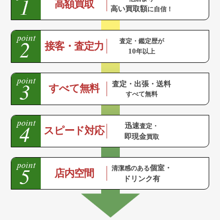
高額買取
高い買取額
に自信！
査定・鑑定歴が
接客・査定力
10
年以上
査定・出張・送料
すべて無料
すべて無料
迅速
査定・
スピード対応
即現金
買取
個室・
清潔感のある
店内空間
ドリンク有