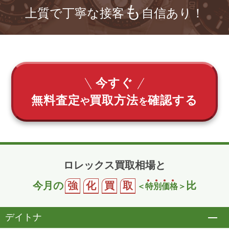
も
上質で丁寧な接客
自信あり！
今すぐ
無料査定
買取方法
確認する
や
を
ロレックス買取相場と
今月の
強
化
買
取
比
＜
特
別
価
格
＞
デイトナ
開