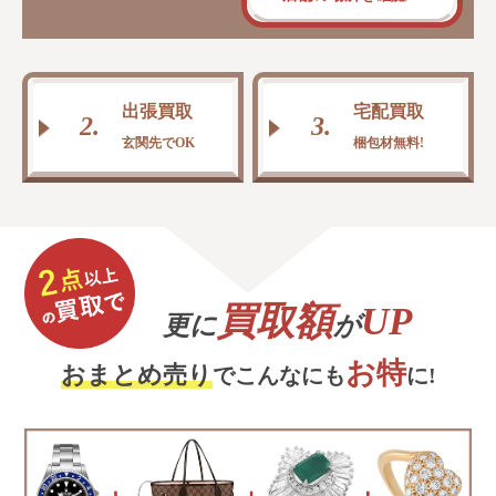
出張買取
宅配買取
2.
3.
玄関先でOK
梱包材無料!
買取額
UP
更に
が
お特
おまとめ売り
でこんなにも
に!