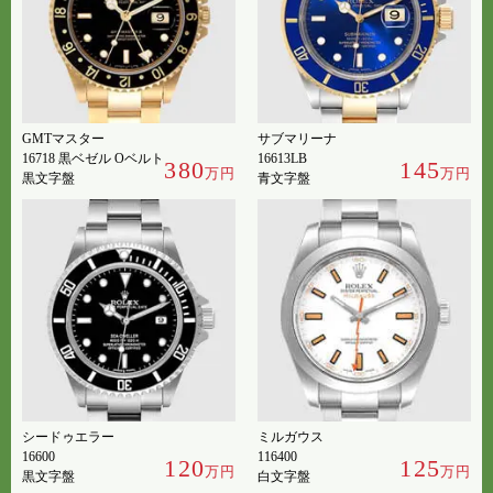
GMTマスター
サブマリーナ
16718 黒ベゼル Oベルト
16613LB
380
145
万円
万円
黒文字盤
青文字盤
シードゥエラー
ミルガウス
16600
116400
120
125
万円
万円
黒文字盤
白文字盤