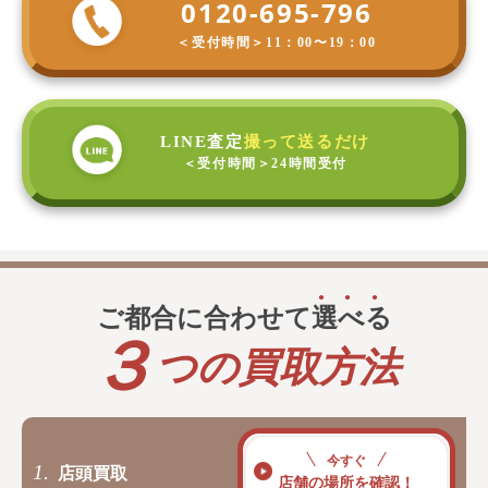
0120-695-796
＜受付時間＞
11：00〜19：00
LINE査定
撮って送るだけ
＜受付時間＞
24時間受付
ご都合に合わせて
選
べ
る
３
つの買取方法
今すぐ
1.
店頭買取
店舗の場所を確認！