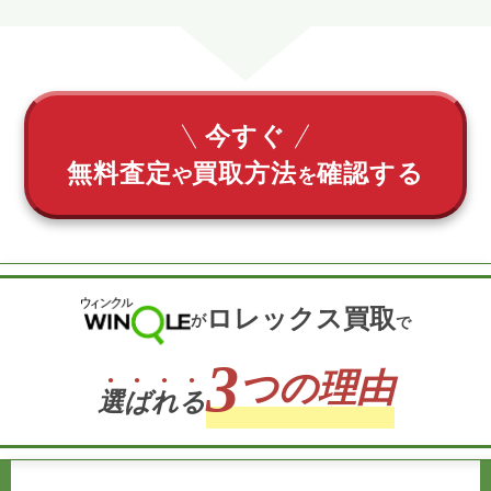
今すぐ
無料査定
買取方法
確認する
や
を
ロレックス買取
が
で
3
つの理由
選
ば
れ
る