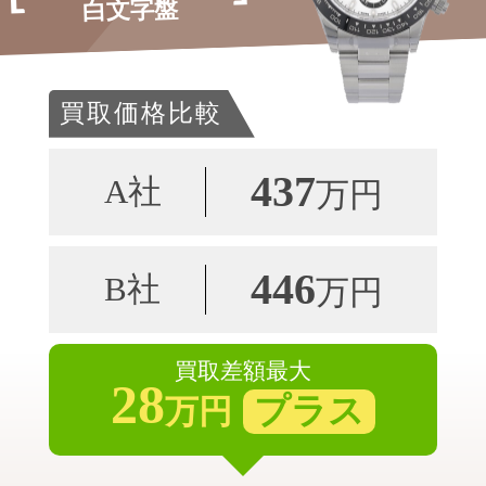
白文字盤
買取価格比較
437
A社
万円
446
B社
万円
買取差額最大
28
プラス
万円