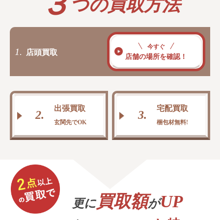
３
つの買取方法
今すぐ
1.
店頭買取
店舗の場所を確認！
出張買取
宅配買取
2.
3.
玄関先でOK
梱包材無料!
買取額
UP
更に
が