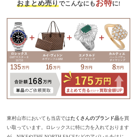
お特
おまとめ売り
でこんなにも
に!
東村山市においても当店では
たくさんのブランド品
を買
い取っています。ロレックスに特に力を入れております
が、NIKEやTHE NORTH FACEなどのアパレルをはじ