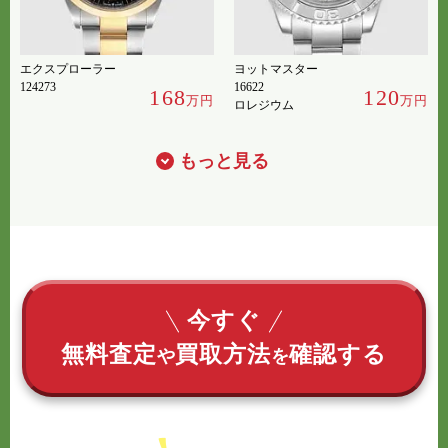
エクスプローラー
ヨットマスター
124273
16622
168
120
万円
万円
ロレジウム
もっと見る
今すぐ
無料査定
買取方法
確認する
や
を