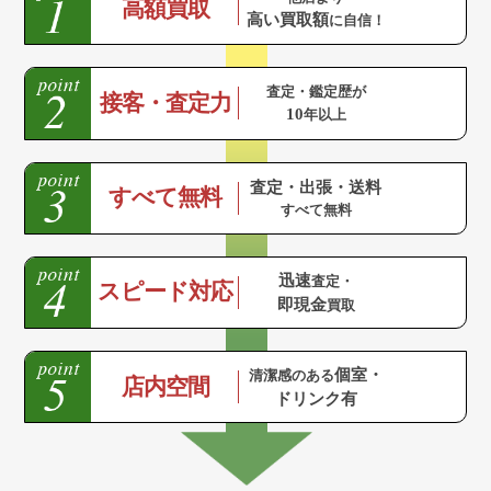
高額買取
高い買取額
に自信！
査定・鑑定歴が
接客・査定力
10
年以上
査定・出張・送料
すべて無料
すべて無料
迅速
査定・
スピード対応
即現金
買取
個室・
清潔感のある
店内空間
ドリンク有