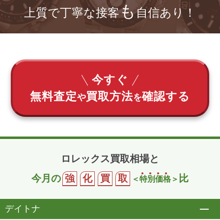
も
上質で丁寧な接客
自信あり！
今すぐ
無料査定
買取方法
確認する
や
を
ロレックス買取相場と
今月の
強
化
買
取
比
＜
特
別
価
格
＞
デイトナ
開