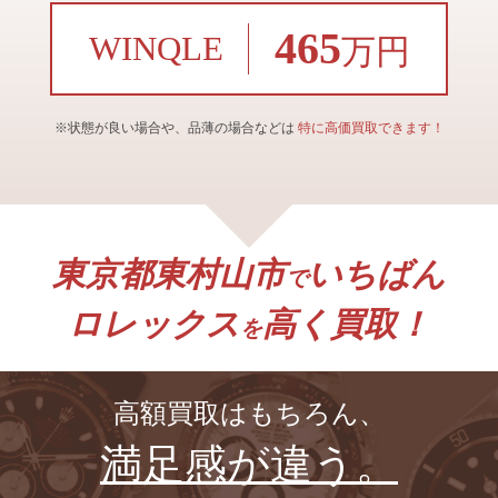
465
WINQLE
万円
※状態が良い場合や、品薄の場合などは
特に高価買取できます！
東京都東村山市
いちばん
で
ロレックス
高く買取！
を
高額買取はもちろん、
満足感が違う。