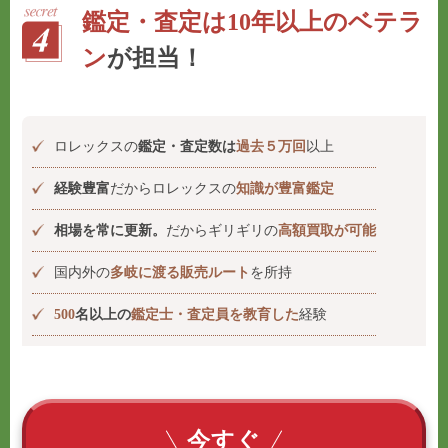
鑑定・査定は10年以上のベテラ
ン
が担当！
ロレックスの
鑑定・査定数は
過去５万回
以上
経験豊富
だからロレックスの
知識が豊富鑑定
相場を常に更新。
だからギリギリの
高額買取が可能
国内外の
多岐に渡る販売ルート
を所持
500
名以上の
鑑定士・査定員を教育した
経験
今すぐ