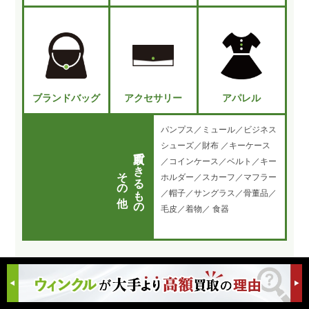
ブランドバッグ
アクセサリー
アパレル
パンプス／ミュール／ビジネス
シューズ／財布 ／キーケース
買取できるもの
／コインケース／ベルト／キー
その他
ホルダー／スカーフ／マフラー
／帽子／サングラス／骨董品／
毛皮／着物／ 食器
こんな
状
態
でも