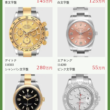
145
125
万円
万円
青文字盤
白文字盤
デイトナ
エアキング
116503
114200
280
55
万円
万円
シャンパン文字盤
ピンク文字盤