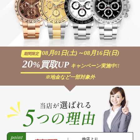
08月01日(土)～08月16日(日)
期間限定
20
%買取UP
キャンペーン実施中!!
※地金など一部対象外
他店より