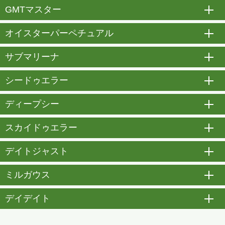
GMTマスター
開
オイスターパーペチュアル
開
サブマリーナ
開
シードゥエラー
開
ディープシー
開
スカイドゥエラー
開
デイトジャスト
開
ミルガウス
開
デイデイト
開