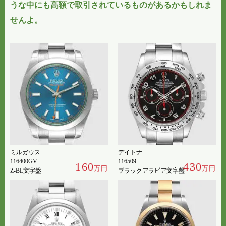
うな中にも高額で取引されているものがあるかもしれま
せんよ。
ミルガウス
デイトナ
116400GV
116509
160
430
万円
万円
Z-BL文字盤
ブラックアラビア文字盤