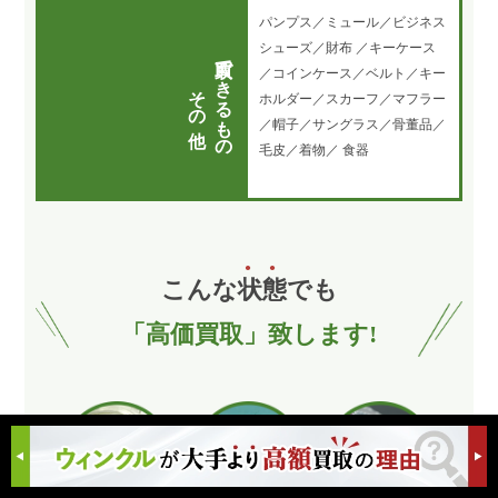
パンプス／ミュール／ビジネス
シューズ／財布 ／キーケース
買取できるもの
／コインケース／ベルト／キー
その他
ホルダー／スカーフ／マフラー
／帽子／サングラス／骨董品／
毛皮／着物／ 食器
こんな
状
態
でも
「高価買取」致します!