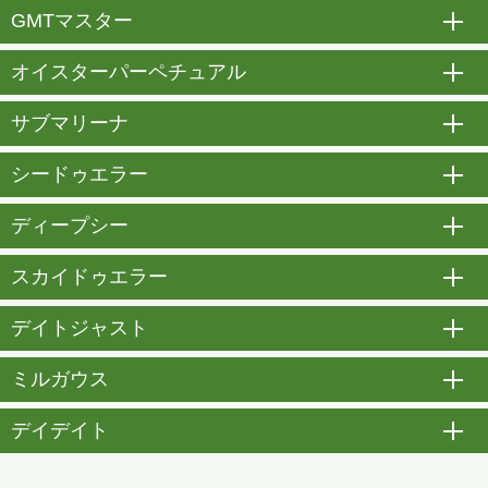
GMTマスター
開
オイスターパーペチュアル
開
サブマリーナ
開
シードゥエラー
開
ディープシー
開
スカイドゥエラー
開
デイトジャスト
開
ミルガウス
開
デイデイト
開