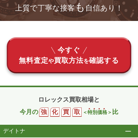
も
上質で丁寧な接客
自信あり！
今すぐ
無料査定
買取方法
確認する
や
を
ロレックス買取相場と
今月の
強
化
買
取
比
＜
特
別
価
格
＞
デイトナ
開