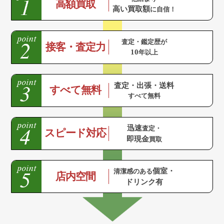
高額買取
高い買取額
に自信！
査定・鑑定歴が
接客・査定力
10
年以上
査定・出張・送料
すべて無料
すべて無料
迅速
査定・
スピード対応
即現金
買取
個室・
清潔感のある
店内空間
ドリンク有