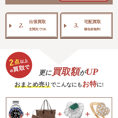
出張買取
宅配買取
2.
3.
玄関先でOK
梱包材無料!
買取額
UP
更に
が
お特
おまとめ売り
でこんなにも
に!