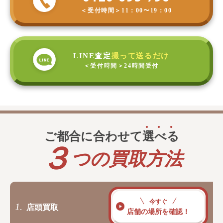
＜受付時間＞
11：00〜19：00
LINE査定
撮って送るだけ
＜受付時間＞
24時間受付
ご都合に合わせて
選
べ
る
３
つの買取方法
今すぐ
1.
店頭買取
店舗の場所を確認！