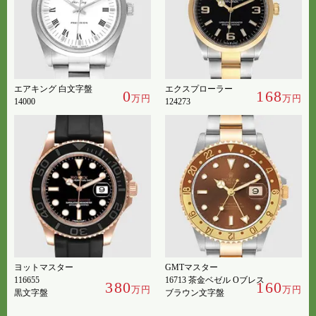
エアキング 白文字盤
エクスプローラー
0
168
万円
万円
14000
124273
ヨットマスター
GMTマスター
116655
16713 茶金ベゼル Oブレス
380
160
万円
万円
黒文字盤
ブラウン文字盤