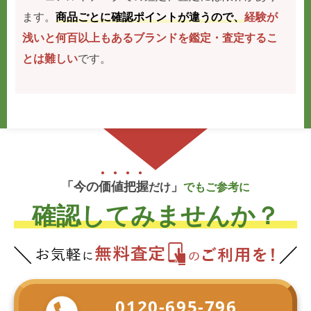
ます。
商品ごとに確認ポイントが違うので、
経験が
浅いと何百以上もあるブランドを鑑定・査定するこ
とは難しい
です。
「今の
価
値
把
握
」
だけ
でもご参考に
確認してみませんか？
0120-695-796