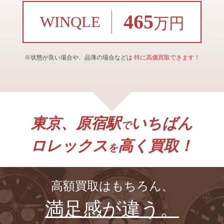
465
WINQLE
万円
※状態が良い場合や、品薄の場合などは
特に高価買取できます！
東京、原宿駅
いちばん
で
ロレックス
高く買取！
を
高額買取はもちろん、
満足感が違う。