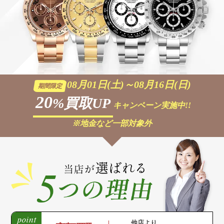
08月01日(土)～08月16日(日)
期間限定
20
%買取UP
キャンペーン実施中!!
※地金など一部対象外
他店より