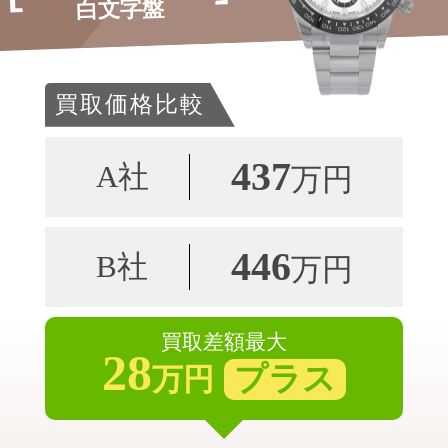
白文字盤
買取価格比較
437
A社
万円
446
B社
万円
買取差額最大
28
プラス
万円