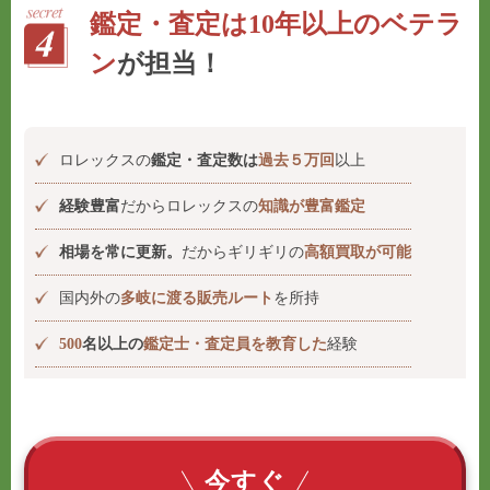
鑑定・査定は10年以上のベテラ
ン
が担当！
ロレックスの
鑑定・査定数は
過去５万回
以上
経験豊富
だからロレックスの
知識が豊富鑑定
相場を常に更新。
だからギリギリの
高額買取が可能
国内外の
多岐に渡る販売ルート
を所持
500
名以上の
鑑定士・査定員を教育した
経験
今すぐ