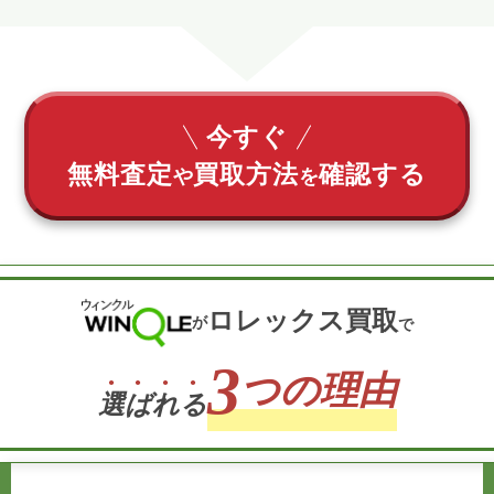
今すぐ
無料査定
買取方法
確認する
や
を
ロレックス買取
が
で
3
つの理由
選
ば
れ
る