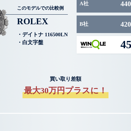
440
A社
このモデルでの比較例
ROLEX
420
B社
・デイトナ 116500LN
4
・白文字盤
買い取り差額
最大30万円プラスに！