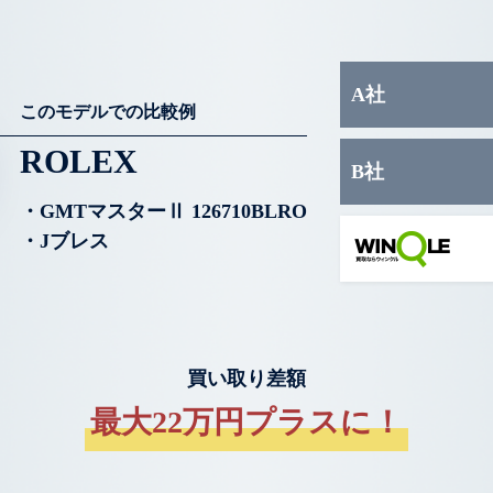
A社
このモデルでの比較例
ROLEX
B社
・GMTマスターⅡ 126710BLRO
・Jブレス
買い取り差額
最大22万円プラスに！