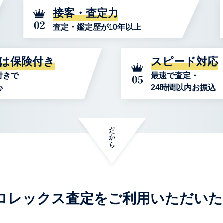
接客・査定力
査定・鑑定歴が10年以上
は保険付き
スピード対応
付きで
最速で査定・
心
24時間以内お振込
年度ロレックス査定をご利用いただい