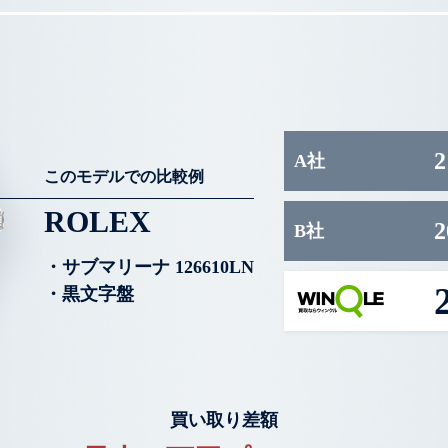
2
A社
このモデルでの比較例
ROLEX
2
B社
・サブマリーナ 126610LN
・黒文字盤
買い取り差額