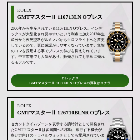
ROLEX
GMTマスターⅡ 116713LN Oブレス
2006年から生産されている116713LN Oブレス。インデ
ックスが大型化され見やすいという利点に加え2013年生
産分から夜光塗料がルミノバからクロマライトへと変更
しているので、更に確認がしやすくなっています。無垢
のコマを採用する事でブレスの伸びを抑えられていま
す。中古市場でも人気があり、販売されても早めに売れ
るモデルです。
ロレックス
GMTマスターⅡ 116713LN Oブレスの買取はコチラ
ROLEX
GMTマスターⅡ 126710BLNR Oブレス
セカンドタイムゾーンを表示する腕時計として開発され
たGMTマスターⅡは多国間への移動、旅行する機会が
多い方向けのトラベルウォッチとしても愛用されていま