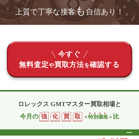
も
上質で丁寧な接客
自信あり！
今すぐ
無料査定
買取方法
確認する
や
を
ロレックス GMTマスター買取相場と
今月の
強
化
買
取
比
＜
特
別
価
格
＞
開