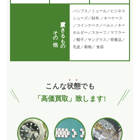
パンプス／ミュール／ビジネス
シューズ／財布 ／キーケース
買取できるもの
／コインケース／ベルト／キー
その他
ホルダー／スカーフ／マフラー
／帽子／サングラス／骨董品／
毛皮／着物／ 食器
こんな
状
態
でも
「高価買取」致します!