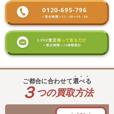
0120-695-796
＜受付時間＞
11：00〜19：00
LINE査定
撮って送るだけ
＜受付時間＞
24時間受付
ご都合に合わせて
選
べ
る
３
つの買取方法