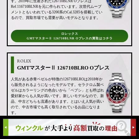
す。2019年に生産された126710BLNR Oブレスは
Ref.116710BLNRを元に作られています。次世代ムーブ
メントともいわれている3200系のCal.3285を搭載してい
るので、買取市場でも需要が高いモデルとなります。
ロレックス
GMTマスターⅡ 126710BLNR Oブレスの買取はコチラ
ROLEX
GMTマスターⅡ 126710BLRO Oブレス
人気がある赤青ベゼルが特徴の126710BLROは2018年か
ら販売されるようになったモデルです。セラクロム製ベ
ゼルはカラーリングの色合いから「ペプシ」とも呼ばれ
愛好家からも人気が高いです。新しいモデルなので、新
品、中古どちらも流通があります。とはいえ人気が高い
ので、中古市場でも高く取引されているお品になりま
す。
ロレックス
GMTマスターⅡ 126710BLRO Oブレスの買取はコチラ