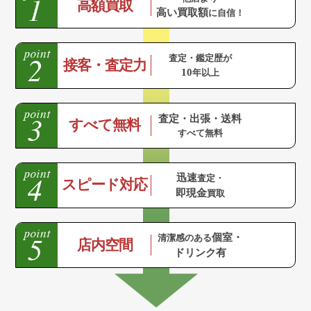
高額買取
高い買取額
に自信！
査定・鑑定歴が
接客・査定力
10
年以上
査定・出張・送料
すべて無料
すべて無料
迅速
査定・
スピード対応
即現金
買取
個室・
清潔感のある
店内空間
ドリンク有