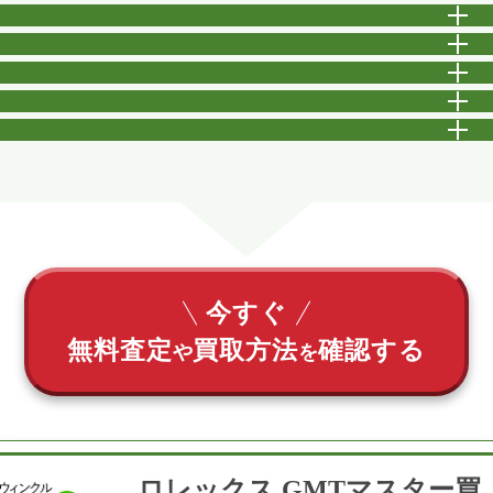
開
開
開
開
開
今すぐ
無料査定
買取方法
確認する
や
を
ロレックス GMTマスター買