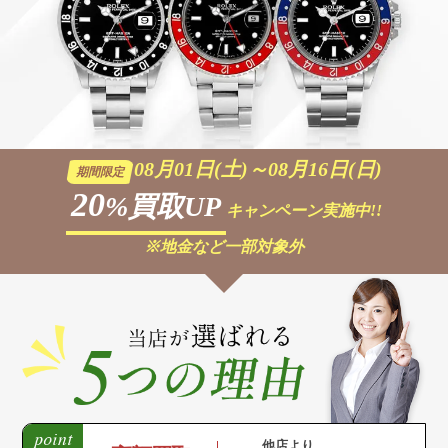
08月01日(土)～08月16日(日)
期間限定
20
%買取UP
キャンペーン実施中!!
※地金など一部対象外
他店より