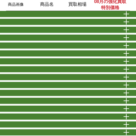
08月の強化買取
商品名
買取相場
商品画像
特別価格
開
開
開
開
開
開
開
開
開
開
開
開
開
開
開
開