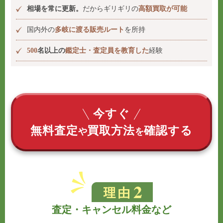
相場を常に更新。
だからギリギリの
高額買取が可能
国内外の
多岐に渡る販売ルート
を所持
500
名以上の
鑑定士・査定員を教育した
経験
今すぐ
無料査定
買取方法
確認する
や
を
査定・キャンセル料金など