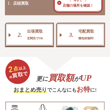
今すぐ
1.
店頭買取
店舗の場所を確認！
出張買取
宅配買取
2.
3.
玄関先でOK
梱包材無料!
買取額
UP
更に
が
お特
おまとめ売り
でこんなにも
に!