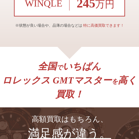
245
WINQLE
万円
※状態が良い場合や、品薄の場合などは
特に高価買取できます！
全国
いちばん
で
ロレックス GMTマスター
高く
を
買取！
高額買取はもちろん、
満足感が違う。