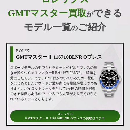
GMTマスター買取
できる
が
モデル一覧
ご紹介
の
ROLEX
GMTマスターⅡ 116710BLNR Oブレス
スポーツモデルの中でもセラミックベゼルとブレスの輝
きが際立つＧＭＴマスターII Ref.116710BLNR。16710を
元にしたモデルです。GMT針がついているため、登山
をはじめとしたアウトドア愛好家にも需要が増えつつあ
ります。パイロットウォッチとして3ヶ国の時間を把握
できる特徴もあるので、中古でも人気があり高く取引さ
れているモデルとなります。
ロレックス
GMTマスターⅡ 116710BLNR Oブレスの買取はコチラ