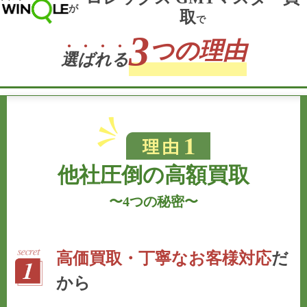
が
取
で
3
つの理由
選
ば
れ
る
他社圧倒の高額買取
〜
4つの秘密
〜
高価買取・丁寧なお客様対応
だ
から