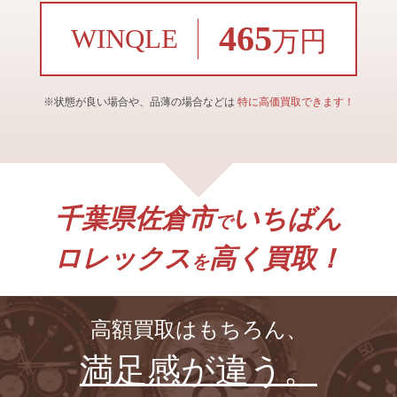
465
WINQLE
万円
※状態が良い場合や、品薄の場合などは
特に高価買取できます！
千葉県佐倉市
いちばん
で
ロレックス
高く買取！
を
高額買取はもちろん、
満足感が違う。