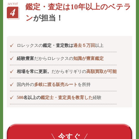
鑑定・査定は10年以上のベテラ
ン
が担当！
ロレックスの
鑑定・査定数は
過去５万回
以上
経験豊富
だからロレックスの
知識が豊富鑑定
相場を常に更新。
だからギリギリの
高額買取が可能
国内外の
多岐に渡る販売ルート
を所持
500
名以上の
鑑定士・査定員を教育した
経験
今すぐ