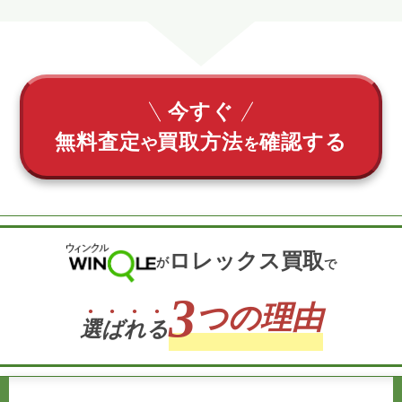
今すぐ
無料査定
買取方法
確認する
や
を
ロレックス買取
が
で
3
つの理由
選
ば
れ
る