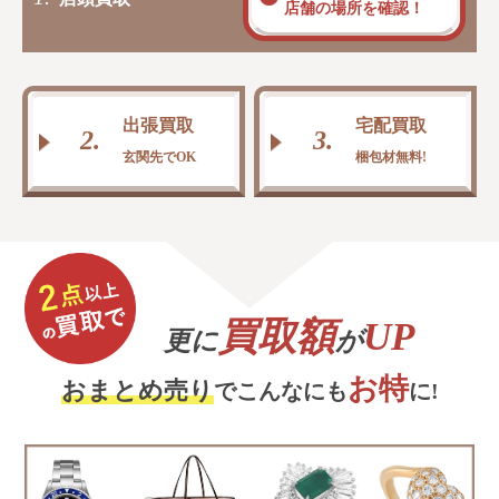
店舗の場所を確認！
出張買取
宅配買取
2.
3.
玄関先でOK
梱包材無料!
買取額
UP
更に
が
お特
おまとめ売り
でこんなにも
に!