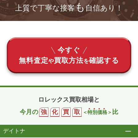
も
上質で丁寧な接客
自信あり！
今すぐ
無料査定
買取方法
確認する
や
を
ロレックス買取相場と
今月の
強
化
買
取
比
＜
特
別
価
格
＞
デイトナ
開