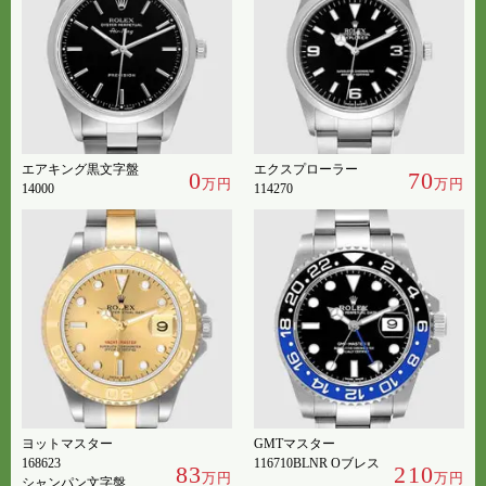
エアキング黒文字盤
エクスプローラー
0
70
万円
万円
14000
114270
ヨットマスター
GMTマスター
168623
116710BLNR Oブレス
83
210
万円
万円
シャンパン文字盤