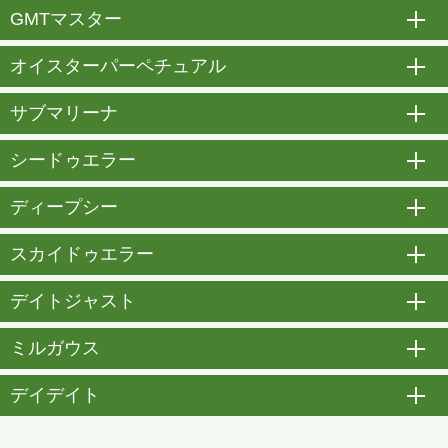
GMTマスター
開
オイスターパーペチュアル
開
サブマリーナ
開
シードゥエラー
開
ディープシー
開
スカイドゥエラー
開
デイトジャスト
開
ミルガウス
開
デイデイト
開