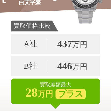
白文字盤
買取価格比較
437
A社
万円
446
B社
万円
買取差額最大
28
プラス
万円