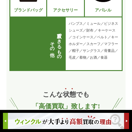
ブランドバッグ
アクセサリー
アパレル
パンプス／ミュール／ビジネス
シューズ／財布 ／キーケース
買取できるもの
／コインケース／ベルト／キー
その他
ホルダー／スカーフ／マフラー
／帽子／サングラス／骨董品／
毛皮／着物／お酒／食器
こんな
状
態
でも
「高価買取」致します!