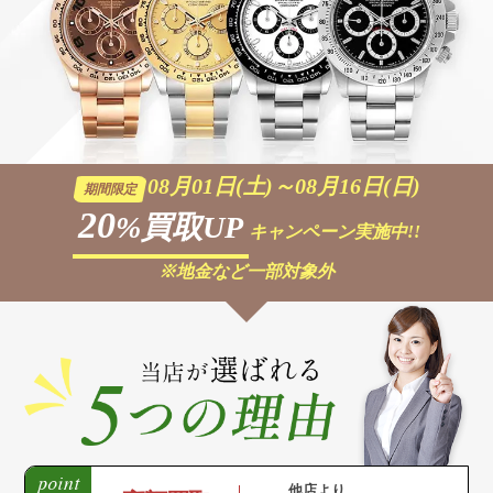
08月01日(土)～08月16日(日)
期間限定
20
%買取UP
キャンペーン実施中!!
※地金など一部対象外
他店より