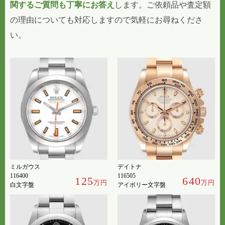
関するご質問も丁寧にお答え
します。ご依頼品や査定額
の理由についても対応しますので気軽にお尋ねくださ
い。
ミルガウス
デイトナ
116400
116505
125
640
万円
万円
白文字盤
アイボリー文字盤