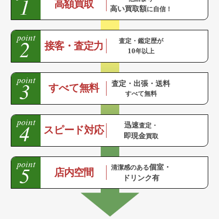
高額買取
高い買取額
に自信！
査定・鑑定歴が
接客・査定力
10
年以上
査定・出張・送料
すべて無料
すべて無料
迅速
査定・
スピード対応
即現金
買取
個室・
清潔感のある
店内空間
ドリンク有