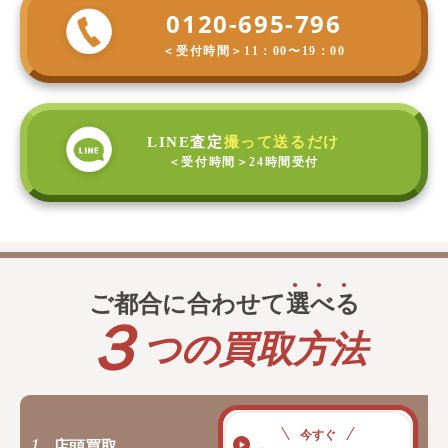
0120-695-796
＜受付時間＞
11：00〜19：00
LINE査定
撮って送るだけ
＜受付時間＞
24時間受付
ご都合に合わせて
選
べ
る
３
つの買取方法
今すぐ
1.
店頭買取