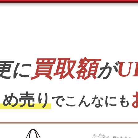
買取額
U
更に
が
とめ売り
でこんなにも