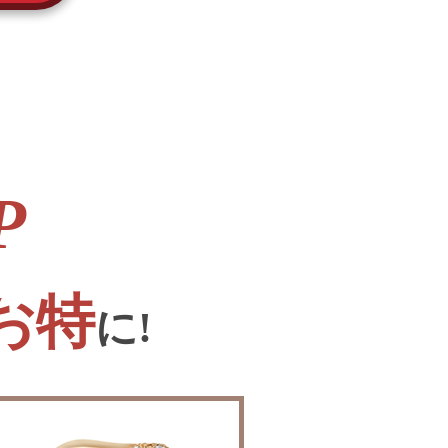
P
お特
に!