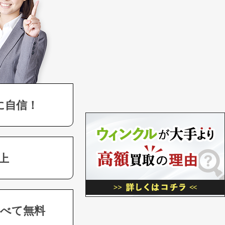
に自信！
上
べて無料