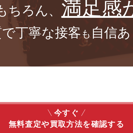
満足感
もちろん、
質で丁寧な接客
自信あ
も
今すぐ
無料査定
や
買取方法
を
確認する