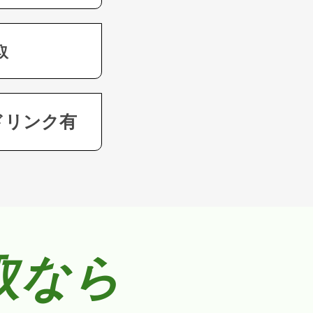
取
ドリンク有
取なら