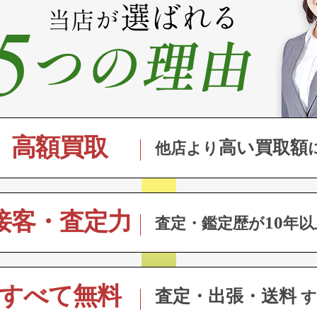
高額買取
高い買取額
他店より
接客・査定力
10
査定・鑑定歴が
年以
すべて無料
査定・出張・送料
す