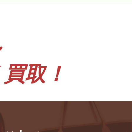
ん
く買取！