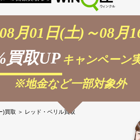
08月01日(土)～08月1
%買取UP
キャンペーン実
※地金など一部対象外
ー)買取
＞
レッド・ベリル買取