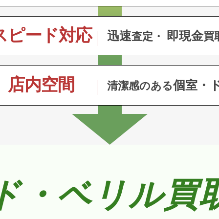
スピード対応
迅速
即現金
査定・
買
店内空間
個室・
清潔感のある
ド・ベリル買