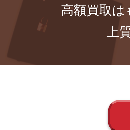
高額買取は
上