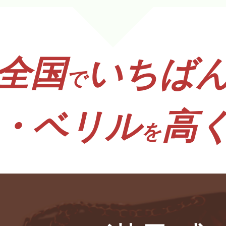
全国
いちば
で
・ベリル
高
を