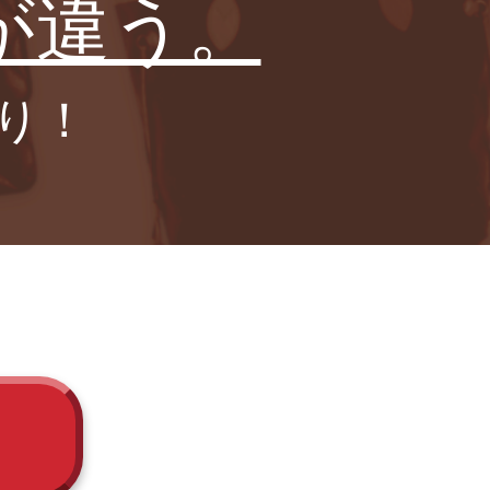
が違う。
り！