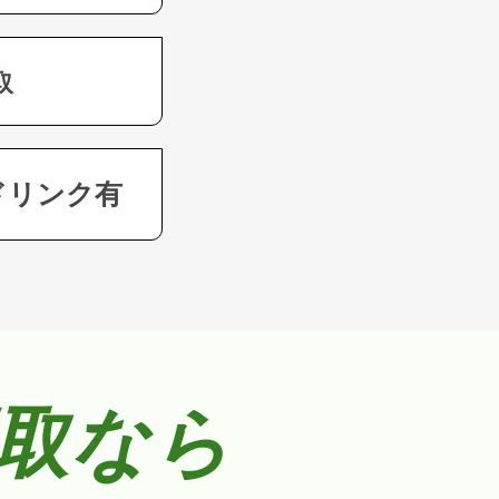
取
ドリンク有
取なら