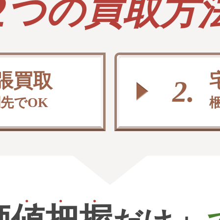
2
つの買取方
張買取
2.
先でOK