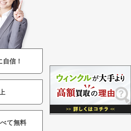
に自信！
上
べて無料