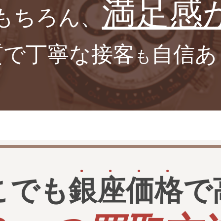
満足感
もちろん、
質で丁寧な接客
自信あ
も
こでも
銀
座
価
格
で