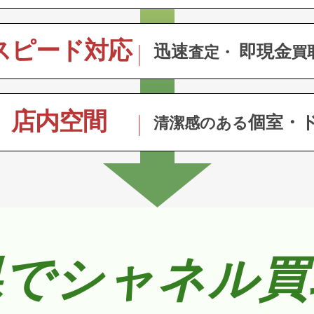
スピード対応
迅速
即現金
査定・
買
店内空間
個室・
清潔感のある
県でシャネル買