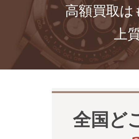
高額買取は
上
全国ど