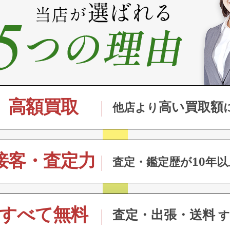
高額買取
高い買取額
他店より
接客・査定力
10
査定・鑑定歴が
年以
すべて無料
査定・出張・送料
す