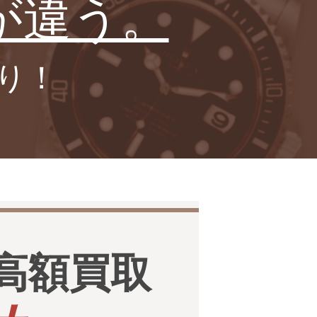
が違う。
り！
高額買取