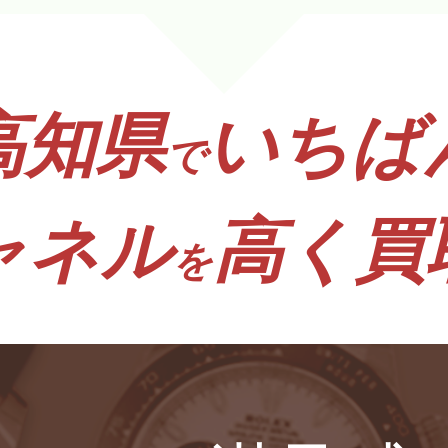
高知県
いちば
で
ャネル
高く買
を