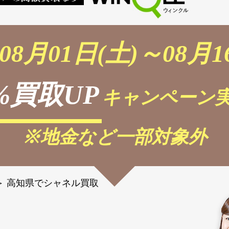
08月01日(土)～08月1
%買取UP
キャンペーン実
※地金など一部対象外
＞
高知県でシャネル買取